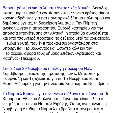
Βαριά πρόστιμα για τα λύματα Ανατολικής Αττικής
. Δεκάδες
εκατομμύρια ευρώ θα κοστίσουν στο ελληνικό κράτος είκοσι
χρόνια αδράνειας για ένα πρωταρχικό ζήτημα πολιτισμού και
δημόσιας υγείας, τη διαχείριση λυμάτων. Την Πέμπτη
ανακοινώνεται η απόφαση του Ευρωδικαστηρίου για την
απουσία αποχέτευσης στην Αττική, η οποία θα συνοδεύεται
και από τσουχτερό πρόστιμο, το δεύτερο μετά τις χωματερές.
Η εξέλιξη αυτή, που έχει προκαλέσει αναστάτωση στα
υπουργεία Περιβάλλοντος και Εσωτερικών και την
Περιφέρεια, αφορά τους δήμους Σπάτων- Αρτέμιδας και
Ραφήνας- Πικερμίου.
Στις 22 και 29 Νοεμβρίου η εκλογή προέδρου Ν.Δ.
Συμβιβασμός μεταξύ της πρότασης των κ. Μητσοτάκη,
Γεωργιάδη και Τζιτζικώστα για τις 15 Νοεμβρίου και της
θέσης Μεϊμαράκη για την τελευταία Κυριακή του Νοεμβρίου.
Το Νομπέλ Ειρήνης για τον εθνικό διάλογο στην Τυνησία
. Το
Κουαρτέτο Εθνικού Διαλόγου της Τυνησίας είναι τελικά ο
νικητής του φετινού Νομπέλ Ειρήνης. Όπως ανακοίνωσε η
Νορβηγική Ακαδημία Νομπέλ το βραβείο απονέμεται στο