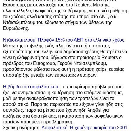
Eurogroup, με συνέντευξή του στο Reuters. Μετά τις
αλλεπάλληλες αναφορές της κυβέρνησης
για τη νέα ρύθμιση
του χρέους αλλά και της στάσης που τηρεί στο ΔΝΤ, ο κ.
Ντάισελμπλουμ του έδωσε το στίγμα των θέσεων της
Ευρωζώνης.
Ντάισελμπλουμ: Πλαφόν 15% του ΑΕΠ στο ελληνικό χρέος
.
Μέσω της επιβολής ενός πλαφόν στο ετήσιο κόστος
εξυπηρέτησης του ελληνικού δημόσιου χρέους θα πρέπει να
γίνει η ελάφρυνσή του, δήλωσε στο πρακτορείο Reuters ο
πρόεδρος του Eurogroup, Γερούν Ντάισελμπλουμ,
προσθέτοντας μάλιστα πως αυτή η πρόταση χαίρει ευρείας
υποστήριξης μεταξύ των ευρωπαίων εταίρων.
Η βόμβα του ασφαλιστικού
. Το πιο κρίσιμο πρόβλημα που
έχει να αντιμετωπίσει η κυβέρνηση στο επόμενο διάστημα,
μαζί με την ανακεφαλαιοποίηση των τραπεζών είναι το
ασφαλιστικό. Παρά τις περικοπές που έχουν γίνει ήδη στις
συντάξεις, παρά τα μέτρα που έχουν ήδη ληφθεί για
αυξήσεις στα όρια ηλικίας, η κατάσταση των ασφαλιστικών
ταμείων παραμένει προβληματική.
Σχετική ανάρτηση:
Ασφαλιστικό: Η χαμένη ευκαιρία του 2001