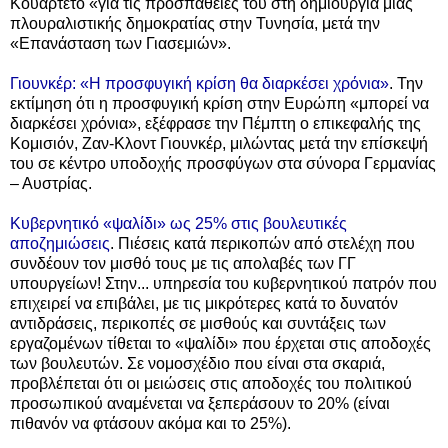
Κουαρτέτο «για τις προσπάθειές του στη δημιουργία μίας
πλουραλιστικής δημοκρατίας στην Τυνησία, μετά την
«Επανάσταση των Γιασεμιών».
Γιουνκέρ: «Η προσφυγική κρίση θα διαρκέσει χρόνια»
. Την
εκτίμηση ότι η προσφυγική κρίση στην Ευρώπη «μπορεί να
διαρκέσει χρόνια», εξέφρασε την Πέμπτη ο επικεφαλής της
Κομισιόν, Ζαν-Κλοντ Γιουνκέρ, μιλώντας μετά την επίσκεψή
του σε κέντρο υποδοχής προσφύγων στα σύνορα Γερμανίας
– Αυστρίας.
Κυβερνητικό «ψαλίδι» ως 25% στις βουλευτικές
αποζημιώσεις
. Πιέσεις κατά περικοπών από στελέχη που
συνδέουν τον μισθό τους με τις απολαβές των ΓΓ
υπουργείων! Στην... υπηρεσία του κυβερνητικού πατρόν που
επιχειρεί να επιβάλει, με τις μικρότερες κατά το δυνατόν
αντιδράσεις, περικοπές σε μισθούς και συντάξεις των
εργαζομένων τίθεται το «ψαλίδι» που έρχεται στις αποδοχές
των βουλευτών. Σε νομοσχέδιο που είναι στα σκαριά,
προβλέπεται ότι οι μειώσεις στις αποδοχές του πολιτικού
προσωπικού αναμένεται να ξεπεράσουν το 20% (είναι
πιθανόν να φτάσουν ακόμα και το 25%).