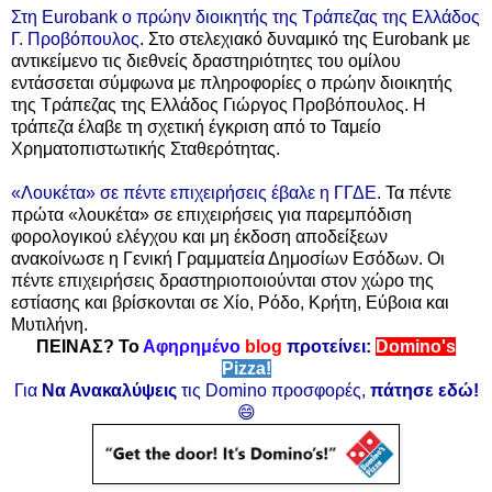
Στη Eurobank ο πρώην διοικητής της Τράπεζας της Ελλάδος
Γ. Προβόπουλος
. Στο στελεχιακό δυναμικό της Eurobank με
αντικείμενο τις διεθνείς δραστηριότητες του ομίλου
εντάσσεται σύμφωνα με πληροφορίες ο πρώην διοικητής
της Τράπεζας της Ελλάδος Γιώργος Προβόπουλος. Η
τράπεζα έλαβε τη σχετική έγκριση από το Ταμείο
Χρηματοπιστωτικής Σταθερότητας.
«Λουκέτα» σε πέντε επιχειρήσεις έβαλε η ΓΓΔΕ
. Τα πέντε
πρώτα «λουκέτα» σε επιχειρήσεις για παρεμπόδιση
φορολογικού ελέγχου και μη έκδοση αποδείξεων
ανακοίνωσε η Γενική Γραμματεία Δημοσίων Εσόδων. Οι
πέντε επιχειρήσεις δραστηριοποιούνται στον χώρο της
εστίασης και βρίσκονται σε Χίο, Ρόδο, Κρήτη, Εύβοια και
Μυτιλήνη.
ΠΕΙΝΑΣ? Το
Αφηρημένο
blog
προτείνει:
Domino's
Pizza!
Για
Να Ανακαλύψεις
τις Domino προσφορές,
πάτησε εδώ!
😄