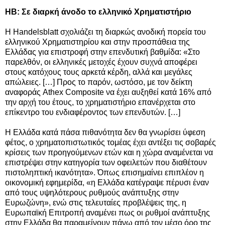
HB: Σε διαρκή άνοδο το ελληνικό Χρηματιστήριο
Η Handelsblatt σχολιάζει τη διαρκώς ανοδική πορεία του
ελληνικού Χρηματιστηρίου και στην προσπάθεια της
Ελλάδας για επιστροφή στην επενδυτική βαθμίδα: «Στο
παρελθόν, οι ελληνικές μετοχές έχουν συχνά αποφέρει
στους κατόχους τους αρκετά κέρδη, αλλά και μεγάλες
απώλειες. […] Προς το παρόν, ωστόσο, με τον δείκτη
αναφοράς Athex Composite να έχει αυξηθεί κατά 16% από
την αρχή του έτους, το χρηματιστήριο επανέρχεται στο
επίκεντρο του ενδιαφέροντος των επενδυτών. […]
Η Ελλάδα κατά πάσα πιθανότητα δεν θα γνωρίσει ύφεση
φέτος, ο χρηματοπιστωτικός τομέας έχει αντέξει τις σοβαρές
κρίσεις των προηγούμενων ετών και η χώρα αναμένεται να
επιστρέψει στην κατηγορία των οφειλετών που διαθέτουν
πιστοληπτική ικανότητα». Όπως επισημαίνει επιπλέον η
οικονομική εφημερίδα, «η Ελλάδα κατέγραψε πέρυσι έναν
από τους υψηλότερους ρυθμούς ανάπτυξης στην
Ευρωζώνη», ενώ στις τελευταίες προβλέψεις της, η
Ευρωπαϊκή Επιτροπή αναμένει πως οι ρυθμοί ανάπτυξης
στην Ελλάδα θα παραμείνουν πάνω από τον μέσο όρο της