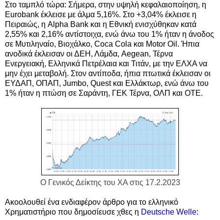
Στο ταμπλό τώρα: Σήμερα, στην υψηλή κεφαλαιοποίηση, η
Eurobank έκλεισε με άλμα 5,16%. Στο +3,04% έκλεισε η
Πειραιώς, η Alpha Bank και η Εθνική ενισχύθηκαν κατά
2,55% και 2,16% αντίστοιχα, ενώ άνω του 1% ήταν η άνοδος
σε Μυτιληναίο, Βιοχάλκο, Coca Cola και Motor Oil. Ήπια
ανοδικά έκλεισαν οι ΔΕΗ, Λάμδα, Aegean, Τέρνα
Ενεργειακή, Ελληνικά Πετρέλαια και Τιτάν, με την ΕΛΧΑ να
μην έχει μεταβολή. Στον αντίποδα, ήπια πτωτικά έκλεισαν οι
ΕΥΔΑΠ, ΟΠΑΠ, Jumbo, Quest και Ελλάκτωρ, ενώ άνω του
1% ήταν η πτώση σε Σαράντη, ΓΕΚ Τέρνα, ΟΛΠ και ΟΤΕ.
Ο Γενικός Δείκτης του ΧΑ στις 17.2.2023
Ακοολουθεί ένα ενδιαφέρον άρθρο για το
ελληνικό
Χρηματιστήριο
που δημοσίευσε χθες η
Deutsche Welle
: