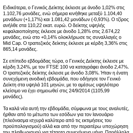
Ειδικότερα, ο Γενικός Δείκτης έκλεισε με άνοδο 1,02% στις
1.102,76 μονάδες, ενώ σήμερα κινήθηκε μεταξύ 1.104,40
μονάδων (+1,17%) και 1.081,42 μονάδων (-0,93%).
Ο τζίρος
ανήλθε στα 110,22 εκατ. ευρώ. Ο δείκτης υψηλής
κεφαλαιοποίησης έκλεισε με άνοδο 1,28% στις 2.674,22
μονάδες, ενώ στο +0,14% ολοκλήρωσε τις συναλλαγές ο
Mid Cap. Ο τραπεζικός δείκτης έκλεισε με κέρδη 3,36% στις
865,14 μονάδες.
Σε επίπεδο εβδομάδας τώρα, ο Γενικός Δείκτης έκλεισε με
κέρδη 3,24%, με τον FTSE 100 να καταγράφει άνοδο 2,47%.
Ο τραπεζικός δείκτης έκλεισε με άνοδο 3,08%. Ήταν η ένατη
συνεχόμενη ανοδική εβδομάδα, που οδήγησε τον Γενικό
Δείκτη στα υψηλά 101 μηνών, με το αμέσως υψηλότερο
κλείσιμο να έχει σημειωθεί στις 24/9/2014 (1105,99
μονάδες).
Τα καλά νέα αυτή την εβδομάδα, σύμφωνα με τους αναλυτές,
ήρθαν από το μέτωπο των εσόδων για τον Ιανουάριο
(πλεόνασμα ισχυρά καλύτερο από τις εκτιμήσεις του
προϋπολογισμού) αλλά και από την περαιτέρω υποχώρηση
του πληθωρισμού για τέταρτο συνεχόμενο μήνα. Παράλληλα