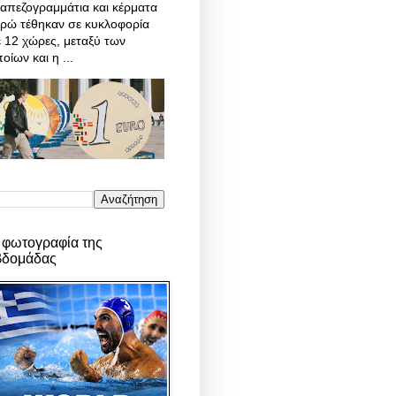
απεζογραμμάτια και κέρματα
υρώ τέθηκαν σε κυκλοφορία
 12 χώρες, μεταξύ των
οίων και η ...
 φωτογραφία της
βδομάδας