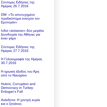
Σύντομες Ειδήσεις της
Ημέρας 26.7.2016
DW: «To αποτυχημένο
πραξικόπημα ενισχύει τον
Ερντογάν»
Ινδοί «έκλεισαν» δύο μεγάλα
ξενοδοχεία της Αθήνας για
έναν γάμο
Σύντομες Ειδήσεις της
Ημέρας 27.7.2016
Η Γελοιογραφία της Ημέρας
30.7.2016
Η ηρωική έξοδος του Άρη
από το Ναυαρίνο
Hubris, Corruption and
Democracy in Turkey:
Erdogan’s Fall
Ανέκδοτα: Η χοντρή κυρία
και ο ζητιάνος