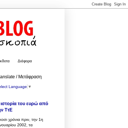
κδοτα
Διάφορα
ranslate / Μετάφραση
elect Language
▼
 ιστορία του ευρώ από
ην ΤτΕ
κοσι χρόνια πριν, την 1η
νουαρίου 2002, τα