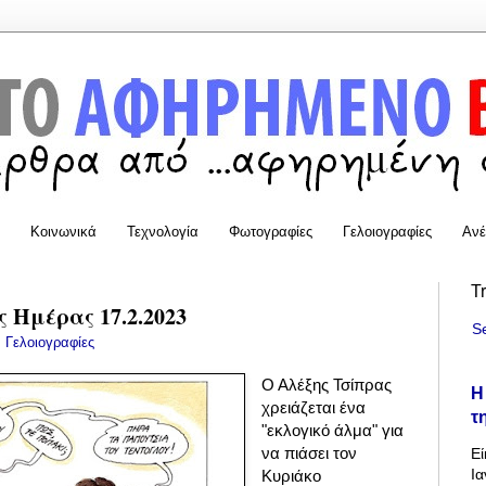
Κοινωνικά
Τεχνολογία
Φωτογραφίες
Γελοιογραφίες
Ανέ
T
 Ημέρας 17.2.2023
S
:
Γελοιογραφίες
Ο Αλέξης Τσίπρας
Η
χρειάζεται ένα
τ
"εκλογικό άλμα" για
να πιάσει τον
Εί
Ια
Κυριάκο