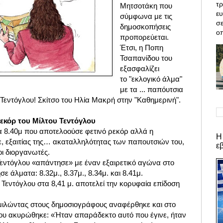
τρ
Μητσοτάκη που
ε
σύμφωνα με τις
σε
δημοσκοπήσεις
οπ
προπορεύεται.
Έτσι, η Ποπη
Τσαπανίδου του
εξασφαλίζει
το
"εκλογικό άλμα"
με τα ... παπόυτσια
 Τεντόγλου!
Σκίτσο του Ηλία Μακρή στην "Καθημερινή".
ρεκόρ του Μίλτου Τεντόγλου
 8.40μ που αποτελοούσε φετινό ρεκόρ αλλά η
Η
 εξαιτίας της… ακαταλληλότητας των παπουτσιών του,
ε
ι διοργανωτές.
Τεντόγλου «απάντησε» με έναν εξαιρετικό αγώνα στο
 άλματα: 8.32μ., 8.37μ., 8.34μ. και 8.41μ.
 Τεντόγλου στα 8,41 μ. αποτελεί την κορυφαία επίδοση
μιλώντας στους δημοσιογράφους αναφέρθηκε και στο
που ακυρώθηκε: «Ήταν απαράδεκτο αυτό που έγινε, ήταν