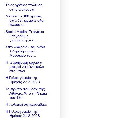
Ένας χρόνος πόλεμος
στην Ουκρανία
Μετά από 300 χρόνια,
γιατί δεν είμαστε όλοι
πλούσιοι;
Social Media: Τι είναι οι
«αλγόριθμοι
γεφύρωσης» κ...
Στην «καρδιά» του νέου
Σιδηροδρομικού
Μουσείου του...
Η τετραήμερη εργασία
μπορεί να κάνει καλό
στον πλα...
Η Γελοιογραφία της
Ημέρας 22.2.2023
Το πρώτο σουβλάκι της
Αθήνας: Από τη Νίκαια
του 19...
Η πολιτική ως καρναβάλι
Η Γελοιογραφία της
Ημέρας 21.2.2023