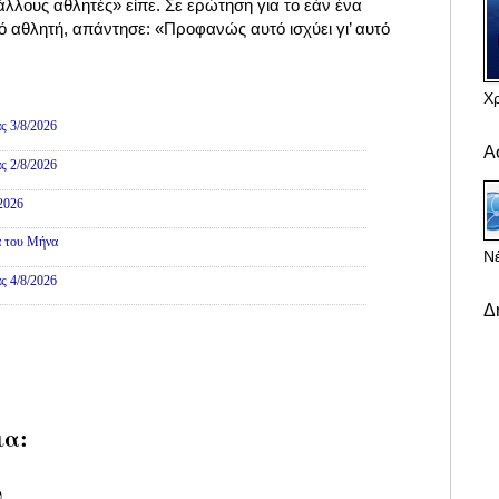
άλλους αθλητές» είπε. Σε ερώτηση για το εάν ένα
ό αθλητή, απάντησε: «Προφανώς αυτό ισχύει γι’ αυτό
Χ
ες
ς 3/8/2026
Α
ς 2/8/2026
/2026
α του Μήνα
Νέ
ς 4/8/2026
Δ
ια:
υ