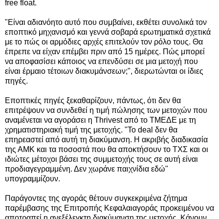
free float.
"Είναι αδιανόητο αυτό που συμβαίνει, εκθέτει συνολικά τον
εποπτικό μηχανισμό και γεννά σοβαρά ερωτηματικά σχετικά
με το πώς οι αρμόδιες αρχές επιτελούν τον ρόλο τους. Θα
έπρεπε να είχαν επέμβει πριν από 15 ημέρες. Πώς μπορεί
να αποφασίσει κάποιος να επενδύσει σε μια μετοχή που
είναι έρμαιο τέτοιων διακυμάνσεων;", διερωτώνται οι ίδιες
πηγές.
Εποπτικές πηγές ξεκαθαρίζουν, πάντως, ότι δεν θα
επιτρέψουν να συνδεθεί η τιμή πώλησης των μετοχών που
αναμένεται να αγοράσει η Thrivest από το ΤΜΕΔΕ με τη
χρηματιστηριακή τιμή της μετοχής. "Το deal δεν θα
επηρεαστεί από αυτή τη διακύμανση. Η ακριβής διαδικασία
της ΑΜΚ και τα ποσοστά που θα αποκτήσουν το ΤΧΣ και οι
ιδιώτες μέτοχοι βάσει της συμμετοχής τους σε αυτή είναι
προδιαγεγραμμένη. Δεν χωράνε παιχνίδια εδώ"
υπογραμμίζουν.
Παράγοντες της αγοράς θέτουν συγκεκριμένα ζήτημα
παρέμβασης της Επιτροπής Κεφαλαιαγοράς προκειμένου να
αποτραπεί η ανεξέλεγκτη διακύμανση της μετοχής. Κάνουν