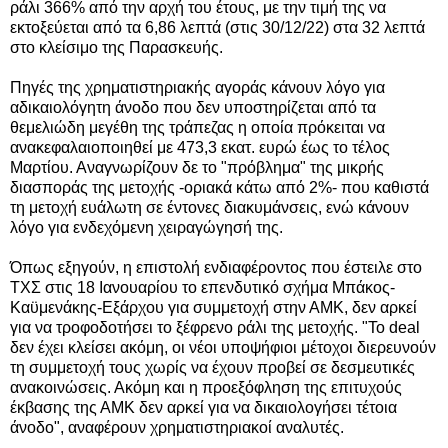
ράλι 366% από την αρχή του έτους, με την τιμή της να
εκτοξεύεται από τα 6,86 λεπτά (στις 30/12/22) στα 32 λεπτά
στο κλείσιμο της Παρασκευής.
Πηγές της χρηματιστηριακής αγοράς κάνουν λόγο για
αδικαιολόγητη άνοδο που δεν υποστηρίζεται από τα
θεμελιώδη μεγέθη της τράπεζας η οποία πρόκειται να
ανακεφαλαιοποιηθεί με 473,3 εκατ. ευρώ έως το τέλος
Μαρτίου. Αναγνωρίζουν δε το "πρόβλημα" της μικρής
διασποράς της μετοχής -οριακά κάτω από 2%- που καθιστά
τη μετοχή ευάλωτη σε έντονες διακυμάνσεις, ενώ κάνουν
λόγο για
ενδεχόμενη χειραγώγησή της.
Όπως εξηγούν, η επιστολή ενδιαφέροντος που έστειλε στο
ΤΧΣ στις 18 Ιανουαρίου το επενδυτικό σχήμα Μπάκος-
Καϋμενάκης-Εξάρχου για συμμετοχή στην ΑΜΚ, δεν αρκεί
για να τροφοδοτήσει το ξέφρενο ράλι της μετοχής. "Το deal
δεν έχει κλείσει ακόμη, οι νέοι υποψήφιοι μέτοχοι διερευνούν
τη συμμετοχή τους χωρίς να έχουν προβεί σε δεσμευτικές
ανακοινώσεις. Ακόμη και η προεξόφληση της επιτυχούς
έκβασης της ΑΜΚ δεν αρκεί για να δικαιολογήσει τέτοια
άνοδο", αναφέρουν χρηματιστηριακοί αναλυτές.