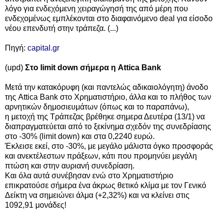
λόγο για ενδεχόμενη χειραγώγησή της από μέρη που
ενδεχομένως εμπλέκονται στο διαφαινόμενο deal για είσοδο
νέου επενδυτή στην τράπεζα. (...)
Πηγή:
capital.gr
(upd)
Στο limit down σήμερα η
Attica Bank
Μετά την κατακόρυφη (και παντελώς αδικαιολόγητη) άνοδο
της
Attica Bank στο Χρηματιστήριο, άλλα και το πλήθος των
αρνητικών δημοσιευμάτων (όπως και το παραπάνω),
η
μετοχή της Τράπεζας βρέθηκε σημερα Δευτέρα (13/1) να
διαπραγματεύεται από το ξεκίνημα σχεδόν της συνεδρίασης
στο -30% (
limit down) και στα 0,2240 ευρώ.
Έκλεισε εκεί, στο -30%, με μεγάλο μάλιστα όγκο προσφοράς
και ανεκτέλεστων πράξεων, κάτι που προμηνύει μεγάλη
πτώση και στην αυριανή συνεδρίαση.
Και όλα αυτά συνέβησαν ενώ στο
Χρηματιστήριο
επικρατούσε σήμερα ένα άκρως θετικό κλίμα με τον Γενικό
Δείκτη να σημειώνει άλμα (+2,32%) και να κλείνει στις
1092,91 μονάδες!