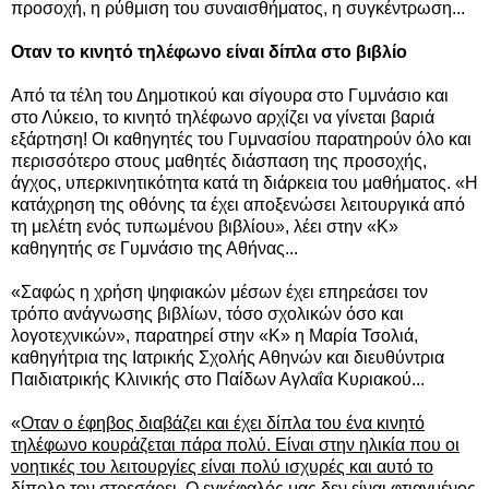
προσοχή, η ρύθμιση του συναισθήματος, η συγκέντρωση...
Οταν το κινητό τηλέφωνο είναι δίπλα στο βιβλίο
Από τα τέλη του Δημοτικού και σίγουρα στο Γυμνάσιο και
στο Λύκειο, το κινητό τηλέφωνο αρχίζει να γίνεται βαριά
εξάρτηση! Οι καθηγητές του Γυμνασίου παρατηρούν όλο και
περισσότερο στους μαθητές διάσπαση της προσοχής,
άγχος, υπερκινητικότητα κατά τη διάρκεια του μαθήματος. «Η
κατάχρηση της οθόνης τα έχει αποξενώσει λειτουργικά από
τη μελέτη ενός τυπωμένου βιβλίου», λέει στην «Κ»
καθηγητής σε Γυμνάσιο της Αθήνας...
«Σαφώς η χρήση ψηφιακών μέσων έχει επηρεάσει τον
τρόπο ανάγνωσης βιβλίων, τόσο σχολικών όσο και
λογοτεχνικών», παρατηρεί στην «Κ» η Μαρία Τσολιά,
καθηγήτρια της Ιατρικής Σχολής Αθηνών και διευθύντρια
Παιδιατρικής Κλινικής στο Παίδων Αγλαΐα Κυριακού...
«
Οταν ο έφηβος διαβάζει και έχει δίπλα του ένα κινητό
τηλέφωνο κουράζεται πάρα πολύ. Είναι στην ηλικία που οι
νοητικές του λειτουργίες είναι πολύ ισχυρές και αυτό το
δίπολο τον στρεσάρει. Ο εγκέφαλός μας δεν είναι φτιαγμένος