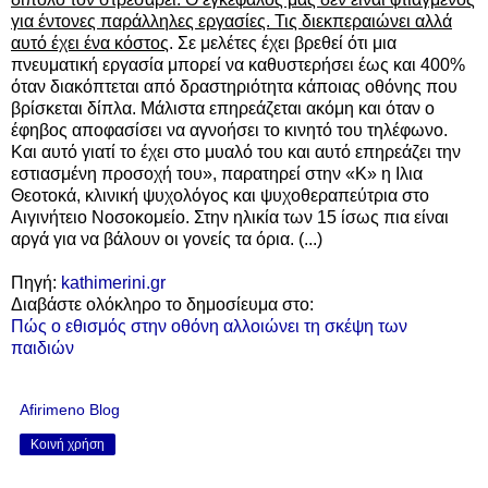
για έντονες παράλληλες εργασίες. Τις διεκπεραιώνει αλλά
αυτό έχει ένα κόστος
. Σε μελέτες έχει βρεθεί ότι μια
πνευματική εργασία μπορεί να καθυστερήσει έως και 400%
όταν διακόπτεται από δραστηριότητα κάποιας οθόνης που
βρίσκεται δίπλα. Μάλιστα επηρεάζεται ακόμη και όταν ο
έφηβος αποφασίσει να αγνοήσει το κινητό του τηλέφωνο.
Και αυτό γιατί το έχει στο μυαλό του και αυτό επηρεάζει την
εστιασμένη προσοχή του», παρατηρεί στην «Κ» η Ιλια
Θεοτοκά, κλινική ψυχολόγος και ψυχοθεραπεύτρια στο
Αιγινήτειο Νοσοκομείο. Στην ηλικία των 15 ίσως πια είναι
αργά για να βάλουν οι γονείς τα όρια. (...)
Πηγή:
kathimerini.gr
Διαβάστε ολόκληρο το δημοσίευμα στο:
Πώς ο εθισμός στην οθόνη αλλοιώνει τη σκέψη των
παιδιών
Afirimeno Blog
Κοινή χρήση