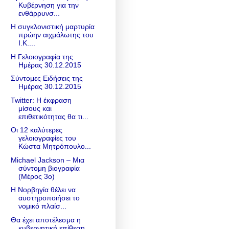
Κυβέρνηση για την
ενθάρρυνσ...
Η συγκλονιστική μαρτυρία
πρώην αιχμάλωτης του
Ι.Κ....
Η Γελοιογραφία της
Ημέρας 30.12.2015
Σύντομες Ειδήσεις της
Ημέρας 30.12.2015
Twitter: Η έκφραση
μίσους και
επιθετικότητας θα τι...
Οι 12 καλύτερες
γελοιογραφίες του
Κώστα Μητρόπουλο...
Michael Jackson – Μια
σύντομη βιογραφία
(Μέρος 3ο)
Η Νορβηγία θέλει να
αυστηροποιήσει το
νομικό πλαίσ...
Θα έχει αποτέλεσμα η
κυβερνητική επίθεση