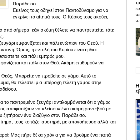
τρ
Παράδεισο.
ε
Εκείνος τους οδηγεί στον Παντοδύναμο για να
σε
εγκρίνει το αίτημά τους. Ο Κύριος τους ακούει,
οπ
ια από σήμερα, εάν ακόμη θέλετε να παντρευτείτε, τότε
ς.
ζευγάρι εμφανίζεται και πάλι ενώπιον του Θεού. Η
ωντανή. Όμως, η εντολή του Κυρίου είναι η ίδια:
υσιαστείτε και πάλι εμπρός μου.
εμφανίζεται και πάλι στον Θεό. Ακόμη επιθυμούν να
 ο Θεός. Μπορείτε να προβείτε σε γάμο. Αυτό το
ευμα, θα τελεστεί μια υπέροχη τελετή γάμου στην
Η
αδείσου.
ε
α το παντρεμένο ζευγάρι αντιλαμβάνεται ότι ο γάμος
τσι, αποφασίζουν να κλείσουν ένα ακόμη ραντεβού με
του ζητήσουν ένα διαζύγιο στον Παράδεισο.
αίτημα, τους κοιτάζει αυστηρά, με απογοήτευση αλλά και
βαροί; Μας πήρε δέκα χρόνια για να βρούμε ένα παπά