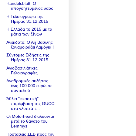
Handelsblatt: Ο
απογοητευμένος λαός
Η Γελοιογραφία της
Ημέρας 31.12.2015
Η Ελλάδα το 2015 με τα
μάτια των ξένων
Ανέκδοτο: Ο Αη Βασίλης
ξαναμοιράζει Λαμόγια !
Σύντομες Ειδήσεις της
Ημέρας 31.12.2015
ΑγιοΒασιλιάτικες
Γελοιογραφίες
Αναδρομικές αυξήσεις
έως 100.000 ευρώ σε
συνταξιού...
Άθλια "εικαστική"
παρέμβαση της GUCCI
στα γλυπτά τ...
Οι Motörhead διαλύονται
μετά το θάνατο του
Lemmys
Προτάσεις ΣΕΒ προς την