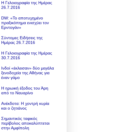
Η Γελοιογραφία της Ημέρας
26.7.2016
DW: «To αποτυχημένο
πραξικόπημα ενισχύει τον
Ερντογάν»
Σύντομες Ειδήσεις της
Ημέρας 26.7.2016
Η Γελοιογραφία της Ημέρας
30.7.2016
Ινδοί «έκλεισαν» δύο μεγάλα
ξενοδοχεία της Αθήνας για
έναν γάμο
Η ηρωική έξοδος του Άρη
από το Ναυαρίνο
Ανέκδοτα: Η χοντρή κυρία
και ο ζητιάνος
Σημαντικός ταφικός
περίβολος αποκαλύπτεται
στην Αμφίπολη