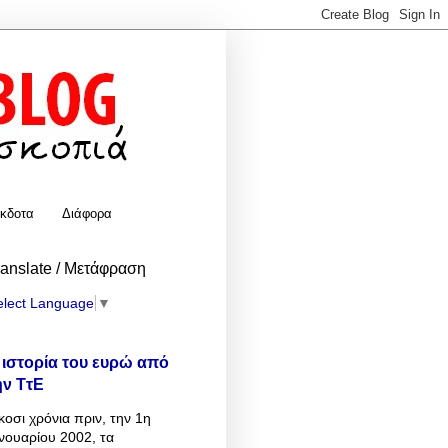
κδοτα
Διάφορα
ranslate / Μετάφραση
elect Language
▼
 ιστορία του ευρώ από
ην ΤτΕ
κοσι χρόνια πριν, την 1η
νουαρίου 2002, τα