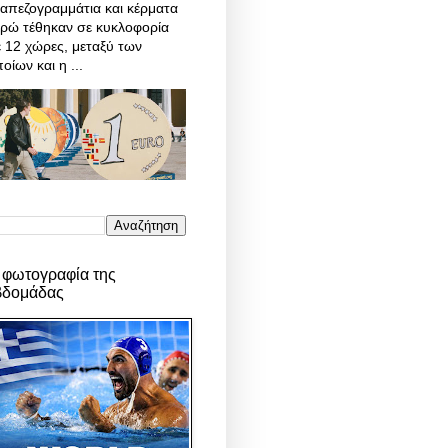
απεζογραμμάτια και κέρματα
υρώ τέθηκαν σε κυκλοφορία
 12 χώρες, μεταξύ των
οίων και η ...
 φωτογραφία της
βδομάδας