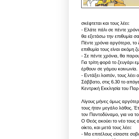
σκέφτεται και τους λέει:
- Ελάτε πάλι σε πέντε χρόν
θα εξετάσω την επιθυμία σα
Πέντε χρόνια αργότερα, το 
επιθυμία τους είναι ακόμη ζ
- Σε πέντε χρόνια, θα παρο
Για τρίτη φορά το ζευγάρι 
έρθουν σε γάμου κοινωνία.
- Εντάξει λοιπόν, τους λέει
Σάββατο, στις 6.30 το απόγ
Κεντρική Εκκλησία του Παρ
Λίγους μήνες όμως αργότερ
τους ήταν μεγάλο λάθος. Έ
τον
Παντοδύναμο
, για να 
Ο Θεός ακούει το νέο τους 
οίκτο, και μετά τους λέει:
- Μα επιτέλους είσαστε σο