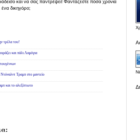
αράδεισο και να σας παντρέψει! Φαντάζεστε πόσα χρόνια
ε ένα δικηγόρο;
Χ
ην τρέλα του!
Α
ιράζει και πάλι Λαμόγια
τουγέννων
Νέ
 Ντόναλντ Τραμπ στο μαντείο
μπ και το αλεξίπτωτο
Δ
ια: