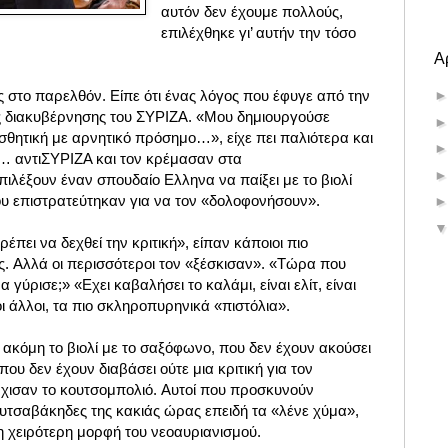
αυτόν δεν έχουμε πολλούς,
επιλέχθηκε γι’ αυτήν την τόσο
Α
ος στο παρελθόν. Είπε ότι ένας λόγος που έφυγε από την
ς διακυβέρνησης του ΣΥΡΙΖΑ. «Μου δημιουργούσε
ισθητική με αρνητικό πρόσημο…», είχε πει παλιότερα και
ι… αντιΣΥΡΙΖΑ και τον κρέμασαν στα
ιλέξουν έναν σπουδαίο Ελληνα να παίξει με το βιολί
που επιστρατεύτηκαν για να τον «δολοφονήσουν».
έπει να δεχθεί την κριτική», είπαν κάποιοι πιο
ς. Αλλά οι περισσότεροι τον «ξέσκισαν». «Τώρα που
 γύρισε;» «Εχει καβαλήσει το καλάμι, είναι ελίτ, είναι
οι άλλοι, τα πιο σκληροπυρηνικά «πιστόλια».
ακόμη το βιολί με το σαξόφωνο, που δεν έχουν ακούσει
ου δεν έχουν διαβάσει ούτε μια κριτική για τον
χισαν το κουτσομπολιό. Αυτοί που προσκυνούν
ουτσαβάκηδες της κακιάς ώρας επειδή τα «λένε χύμα»,
η χειρότερη μορφή του νεοαυριανισμού.