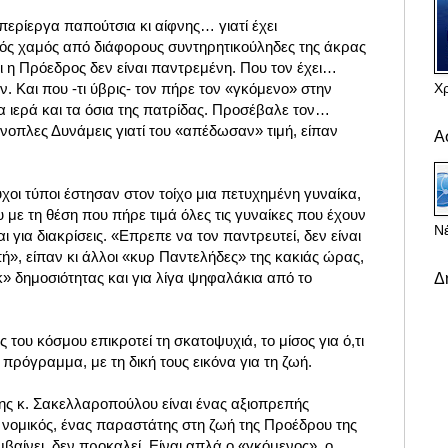
ι περίεργα παπούτσια κι αίφνης… γιατί έχει
ακός χαμός από διάφορους συντηρητικούληδες της άκρας
τι η Πρόεδρος δεν είναι παντρεμένη. Που τον έχει…
Χ
 Και που -τι ύβρις- τον πήρε τον «γκόμενο» στην
 ιερά και τα όσια της πατρίδας. Προσέβαλε τον…
νοπλες Δυνάμεις γιατί του «απέδωσαν» τιμή, είπαν
Α
υχοι τύποι έστησαν στον τοίχο μια πετυχημένη γυναίκα,
με τη θέση που πήρε τιμά όλες τις γυναίκες που έχουν
Νέ
αι για διακρίσεις. «Επρεπε να τον παντρευτεί, δεν είναι
ή», είπαν κι άλλοι «κυρ Παντελήδες» της κακιάς ώρας,
ικ» δημοσιότητας και για λίγα ψηφαλάκια από το
Δ
του κόσμου επικροτεί τη σκατοψυχιά, το μίσος για ό,τι
υς πρόγραμμα, με τη δική τους εικόνα για τη ζωή.
της κ. Σακελλαροπούλου είναι ένας αξιοπρεπής
νομικός, ένας παραστάτης στη ζωή της Προέδρου της
αίνει, δεν προκαλεί. Είναι απλά ο «γκόμενος», ο