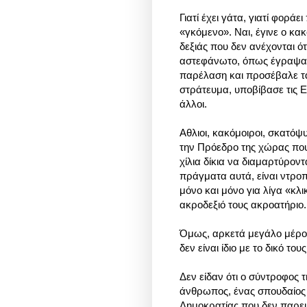
Γιατί έχει γάτα, γιατί φοράε
«γκόμενο». Ναι, έγινε ο κ
δεξιάς που δεν ανέχονται ό
αστεφάνωτο, όπως έγραψαν.
παρέλαση και προσέβαλε τα
στράτευμα, υποβίβασε τις Ε
άλλοι.
Αθλιοι, κακόμοιροι, σκατόψ
την Πρόεδρο της χώρας που 
χίλια δίκια να διαμαρτύροντ
πράγματα αυτά, είναι ντροπ
μόνο και μόνο για λίγα «κλ
ακροδεξιό τους ακροατήριο.
Όμως, αρκετά μεγάλο μέρος 
δεν είναι ίδιο με το δικό το
Δεν είδαν ότι ο σύντροφος 
άνθρωπος, ένας σπουδαίος 
Δημοκρατίας που δεν παρεμβ