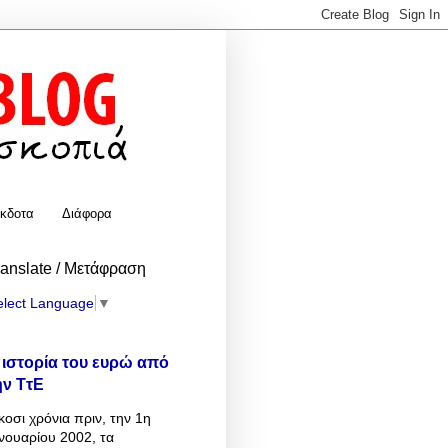
κδοτα
Διάφορα
ranslate / Μετάφραση
elect Language
▼
 ιστορία του ευρώ από
ην ΤτΕ
κοσι χρόνια πριν, την 1η
νουαρίου 2002, τα