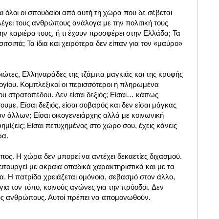
αι όλοι οι σπουδαίοι από αυτή τη χώρα που δε σέβεται
λέγει τους ανθρώπους ανάλογα με την πολιτική τους
την καριέρα τους, ή τι έχουν προσφέρει στην Ελλάδα; Τα
Τσιτσιπά; Τα ίδια και χειρότερα δεν είπαν για τον «μαύρο»
ριώτες, Ελληναράδες της τζάμπα μαγκιάς και της κρυφής
ογίου. Κομπλεξικοί οι περισσότεροι ή πληρωμένα
λου στρατοπέδου. Δεν είσαι δεξιός; Είσαι… κάπως
υμε. Είσαι δεξιός, είσαι σοβαρός και δεν είσαι μάγκας
ων άλλων; Είσαι οικογενειάρχης αλλά με κοινωνική
μίζεις; Είσαι πετυχημένος στο χώρο σου, έχεις κάνεις
ρα.
όπος. Η χώρα δεν μπορεί να αντέχει δεκαετίες διχασμού.
ειτουργεί με ακραία οπαδικά χαρακτηριστικά και με τα
α. Η πατρίδα χρειάζεται ομόνοια, σεβασμό στον άλλο,
για τον τόπο, κοινούς αγώνες για την πρόοδοι. Δεν
ρους ανθρώπους. Αυτοί πρέπει να απομονωθούν.