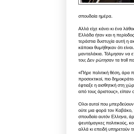
σπουδαία ημέρα.
Αλλά είχε κάνει κι ένα λάθ
Ελλάδα ήταν και η περίοδο
τεράστια δυστυχία αυτή η α
κάποιοι θυμήθηκαν ότι είνα
μανταλάκια. Τόλμησαν να επ
του; Δεν ρώτησαν τα troll 
«Πήρε πολιτική θέση, άρα πρ
προσεκτικοί, πιο δημοκράτε
έφτιαξε η αισθητική στη χώρα
από τους άριστους», είπαν 
Ολοι αυτοί που μπερδεύουν 
ούτε μια φορά τον Καβάκο, π
σπουδαίο αυτόν Ελληνα, άρ
ψευτόμαγκες πολιτικούς, κ
αλλά κι επειδή υπηρετούν τ