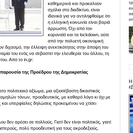
τρ
καθημερινά και προκαλούν
ε
σχόλια στο διαδίκτυο, είναι
σε
ιδανικά για να αντιληφθούμε ότι
οπ
η ελληνική κοινωνία είναι βαριά
άρρωστη.
Όχι από τον
κοροναϊό και τα lockdown, oύτε
από την πολυετή οικονομική
ον διχασμό, την έλλειψη ανεκτικότητας στην άποψη του
αμία του ενός να σεβαστεί την ελευθερία του άλλου, τη
του. Από το in.gr:
 η παρουσία της Προέδρου της Δημοκρατίας
Η
ε
το πολιτειακό αξίωμα, μια αξιοσέβαστη δικαστικός
αμηλών τόνων, προοδευτικός, με καθαρό λόγο κι όχι με
 και υπερφίαλες δηλώσεις προκειμένου να χτίσει
δεν αρέσει σε πολλούς. Γιατί δεν είναι πολιτικός, γιατί
ριστερούς, πολύ προοδευτική για τους ακροδεξιούς.