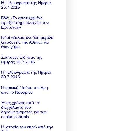
Η Γελοιογραφία της Ημέρας
26.7.2016
DW: «To αποτυχημένο
πραξικόπημα ενισχύει τον
Ερντογάν»
Ινδοί «έκλεισαν» δύο μεγάλα
ξενοδοχεία της Αθήνας για
έναν γάμο
Σύντομες Ειδήσεις της
Ημέρας 26.7.2016
Η Γελοιογραφία της Ημέρας
30.7.2016
Η ηρωική έξοδος του Άρη
από το Ναυαρίνο
Ένας χρόνος από τα
διαγγέλματα του
δημοψηφίσματος και των
capital controls
Η ιστορία του ευρώ από την