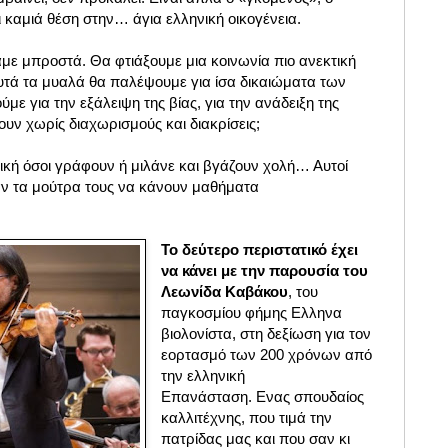
 καμιά θέση στην… άγια ελληνική οικογένεια.
με μπροστά. Θα φτιάξουμε μια κοινωνία πιο ανεκτική
αυτά τα μυαλά θα παλέψουμε για ίσα δικαιώματα των
με για την εξάλειψη της βίας, για την ανάδειξη της
ουν χωρίς διαχωρισμούς και διακρίσεις;
ική όσοι γράφουν ή μιλάνε και βγάζουν χολή… Αυτοί
αν τα μούτρα τους να κάνουν μαθήματα
Το δεύτερο περιστατικό έχει
να κάνει με την παρουσία του
Λεωνίδα Καβάκου
, του
παγκοσμίου φήμης Ελληνα
βιολονίστα, στη δεξίωση για τον
εορτασμό των 200 χρόνων από
την ελληνική
Επανάσταση.
Ενας σπουδαίος
καλλιτέχνης, που τιμά την
πατρίδας μας και που σαν κι