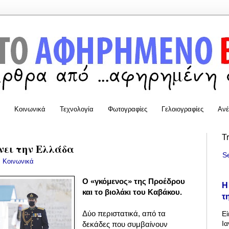
Κοινωνικά
Τεχνολογία
Φωτογραφίες
Γελοιογραφίες
Ανέ
T
ώνει την Ελλάδα
S
:
Κοινωνικά
Ο «γκόμενος» της Προέδρου
Η
και το βιολάκι του Καβάκου.
τ
Δύο περιστατικά, από τα
Εί
Ια
δεκάδες που συμβαίνουν