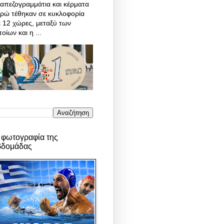
απεζογραμμάτια και κέρματα
υρώ τέθηκαν σε κυκλοφορία
 12 χώρες, μεταξύ των
οίων και η ...
 φωτογραφία της
βδομάδας