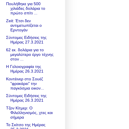
Πουλήθηκε για 500
χιλιάδες δολάρια το
πρώτο σπίτι ...
Zeit: Έτσι δεν
αντιμετωπίζεται ο
Ερντογάν
Σύντομες Ειδήσεις της
Ημέρας 27.3.2021
62 εκ. δολάρια για το
μεγαλύτερο έργο τέχνης
στον ...
Η Γελοιογραφία της
Ημέρας 26.3.2021
Κοντέινερ στο Σουέζ
"φρακάρει" την
παγκόσμια οικον...
Σύντομες Ειδήσεις της
Ημέρας 26.3.2021
Τζον Κίτμερ: Ο
Φιλελληνισμός, χτες και
σήμερα
Το Σκίτσο της Ημέρας