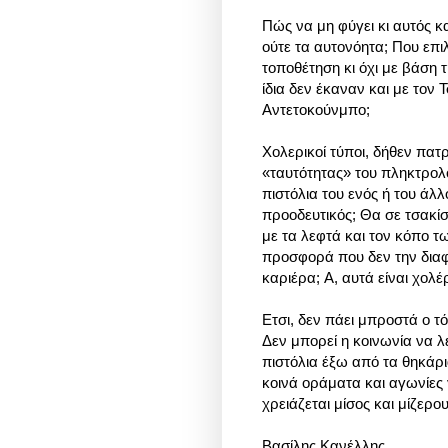
Πώς να μη φύγει κι αυτός κ
ούτε τα αυτονόητα; Που επι
τοποθέτηση κι όχι με βάση 
ίδια δεν έκαναν και με τον 
Αντετοκούνμπο;
Χολερικοί τύποι, δήθεν πατ
«ταυτότητας» του πληκτρολ
πιστόλια του ενός ή του άλ
προοδευτικός; Θα σε τσακίσο
με τα λεφτά και τον κόπο τ
προσφορά που δεν την διαφη
καριέρα; Α, αυτά είναι χολέ
Ετσι, δεν πάει μπροστά ο τ
Δεν μπορεί η κοινωνία να λ
πιστόλια έξω από τα θηκάρι
κοινά οράματα και αγωνίες 
χρειάζεται μίσος και μίζε
Βασίλης Κανέλλης