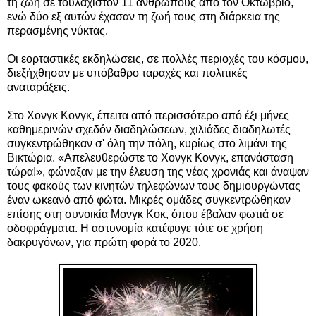
τη ζωή σε τουλάχιστον 11 ανθρώπους από τον Οκτώβριο,
ενώ δύο εξ αυτών έχασαν τη ζωή τους στη διάρκεια της
περασμένης νύκτας.
Οι εορταστικές εκδηλώσεις, σε πολλές περιοχές του κόσμου,
διεξήχθησαν με υπόβαθρο ταραχές και πολιτικές
αναταράξεις.
Στο Χονγκ Κονγκ, έπειτα από περισσότερο από έξι μήνες
καθημερινών σχεδόν διαδηλώσεων, χιλιάδες διαδηλωτές
συγκεντρώθηκαν σ' όλη την πόλη, κυρίως στο λιμάνι της
Βικτώρια. «Απελευθερώστε το Χονγκ Κονγκ, επανάσταση
τώρα!», φώναξαν με την έλευση της νέας χρονιάς και άναψαν
τους φακούς των κινητών τηλεφώνων τους δημιουργώντας
έναν ωκεανό από φώτα. Μικρές ομάδες συγκεντρώθηκαν
επίσης στη συνοικία Μονγκ Κοκ, όπου έβαλαν φωτιά σε
οδοφράγματα. Η αστυνομία κατέφυγε τότε σε χρήση
δακρυγόνων, για πρώτη φορά το 2020.