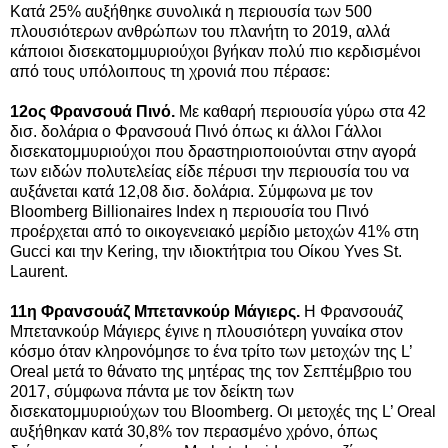
Κατά 25% αυξήθηκε συνολικά η περιουσία των 500
πλουσιότερων ανθρώπων του πλανήτη το 2019, αλλά
κάποιοι δισεκατομμυριούχοι βγήκαν πολύ πιο κερδισμένοι
από τους υπόλοιπους τη χρονιά που πέρασε:
12ος Φρανσουά Πινό.
Με καθαρή περιουσία γύρω στα 42
δισ. δολάρια ο Φρανσουά Πινό όπως κι άλλοι Γάλλοι
δισεκατομμυριούχοι που δραστηριοποιούνται στην αγορά
των ειδών πολυτελείας είδε πέρυσι την περιουσία του να
αυξάνεται κατά 12,08 δισ. δολάρια. Σύμφωνα με τον
Bloomberg Billionaires Index η περιουσία του Πινό
προέρχεται από το οικογενειακό μερίδιο μετοχών 41% στη
Gucci και την Kering, την ιδιοκτήτρια του Οίκου Yves St.
Laurent.
11η Φρανσουάζ Μπετανκούρ Μάγιερς.
Η Φρανσουάζ
Μπετανκούρ Μάγιερς έγινε η πλουσιότερη γυναίκα στον
κόσμο όταν κληρονόμησε το ένα τρίτο των μετοχών της L’
Oreal μετά το θάνατο της μητέρας της τον Σεπτέμβριο του
2017, σύμφωνα πάντα με τον δείκτη των
δισεκατομμυριούχων του Bloomberg. Οι μετοχές της L’ Oreal
αυξήθηκαν κατά 30,8% τον περασμένο χρόνο, όπως