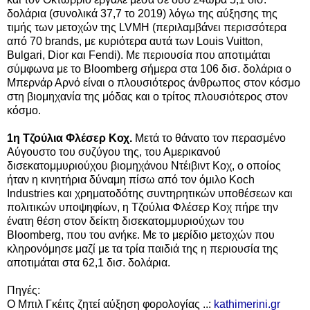
δολάρια (συνολικά 37,7 το 2019) λόγω της αύξησης της
τιμής των μετοχών της LVMH (περιλαμβάνει περισσότερα
από 70 brands, με κυριότερα αυτά των Louis Vuitton,
Bulgari, Dior και Fendi). Με περιουσία που αποτιμάται
σύμφωνα με το Bloomberg σήμερα στα 106 δισ. δολάρια ο
Μπερνάρ Αρνό είναι ο πλουσιότερος άνθρωπος στον κόσμο
στη βιομηχανία της μόδας και ο τρίτος πλουσιότερος στον
κόσμο.
1η Τζούλια Φλέσερ Κοχ.
Μετά το θάνατο τον περασμένο
Αύγουστο του συζύγου της, του Αμερικανού
δισεκατομμυριούχου βιομηχάνου Ντέιβιντ Κοχ, ο οποίος
ήταν η κινητήρια δύναμη πίσω από τον όμιλο Koch
Industries και χρηματοδότης συντηρητικών υποθέσεων και
πολιτικών υποψηφίων, η Τζούλια Φλέσερ Κοχ πήρε την
ένατη θέση στον δείκτη δισεκατομμυριούχων του
Bloomberg, που του ανήκε. Με το μερίδιο μετοχών που
κληρονόμησε μαζί με τα τρία παιδιά της η περιουσία της
αποτιμάται στα 62,1 δισ. δολάρια.
Πηγές:
Ο Μπιλ Γκέιτς ζητεί αύξηση φορολογίας ..:
kathimerini.gr