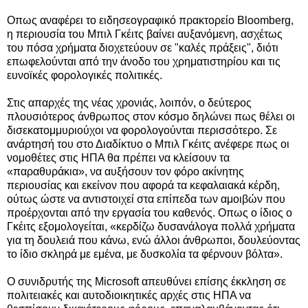
Οπως αναφέρει το ειδησεογραφικό πρακτορείο Bloomberg,
η περιουσία του Μπιλ Γκέιτς βαίνει αυξανόμενη, ασχέτως
του πόσα χρήματα διοχετεύουν σε "καλές πράξεις", διότι
επωφελούνται από την άνοδο του χρηματιστηρίου και τις
ευνοϊκές φορολογικές πολιτικές.
Στις απαρχές της νέας χρονιάς, λοιπόν, ο δεύτερος
πλουσιότερος άνθρωπος στον κόσμο δηλώνει πως θέλει οι
δισεκατομμυριούχοι να φορολογούνται περισσότερο. Σε
ανάρτησή του στο Διαδίκτυο ο Μπιλ Γκέιτς ανέφερε πως οι
νομοθέτες στις ΗΠΑ θα πρέπει να κλείσουν τα
«παραθυράκια», να αυξήσουν τον φόρο ακίνητης
περιουσίας και εκείνον που αφορά τα κεφαλαιακά κέρδη,
ούτως ώστε να αντιστοιχεί στα επίπεδα των αμοιβών που
προέρχονται από την εργασία του καθενός. Οπως ο ίδιος ο
Γκέιτς εξομολογείται, «κερδίζω δυσανάλογα πολλά χρήματα
για τη δουλειά που κάνω, ενώ άλλοι άνθρωποι, δουλεύοντας
το ίδιο σκληρά με εμένα, με δυσκολία τα φέρνουν βόλτα».
Ο συνιδρυτής της Microsoft απευθύνει επίσης έκκληση σε
πολιτειακές και αυτοδιοικητικές αρχές στις ΗΠΑ να