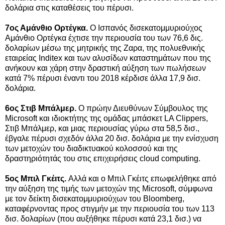
δολάρια στις καταθέσεις του πέρυσι.
7ος Αμάνθιο Ορτέγκα.
Ο Ισπανός δισεκατομμυριούχος
Αμάνθιο Ορτέγκα έχτισε την περιουσία του των 76,6 δις.
δολαρίων μέσω της μητρικής της Ζαρα, της πολυεθνικής
εταιρείας Inditex και των αλυσίδων καταστημάτων που της
ανήκουν και χάρη στην δραστική αύξηση των πωλήσεων
κατά 7% πέρυσι έναντι του 2018 κέρδισε άλλα 17,9 δισ.
δολάρια.
6ος Στιβ Μπάλμερ.
O πρώην Διευθύνων Σύμβουλος της
Microsoft και ιδιοκτήτης της ομάδας μπάσκετ LA Clippers,
Στιβ Μπάλμερ, και μιας περιουσίας γύρω στα 58,5 δισ.,
έβγαλε πέρυσι σχεδόν άλλα 20 δισ. δολάρια με την ενίσχυση
των μετοχών του διαδικτυακού κολοσσού και της
δραστηριότητάς του στις επιχειρήσεις cloud computing.
5ος Μπιλ Γκέιτς.
Αλλά και ο Μπιλ Γκέιτς επωφελήθηκε από
την αύξηση της τιμής των μετοχών της Microsoft, σύμφωνα
με τον δείκτη δισεκατομμυριούχων του Bloomberg,
καταφέρνοντας προς στιγμήν με την περιουσία του των 113
δισ. δολαρίων (που αυξήθηκε πέρυσι κατά 23,1 δισ.) να