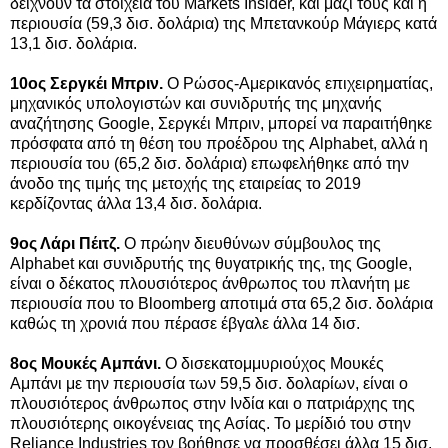
δείχνουν τα στοιχεία του Markets Insider, και μαζί τους και η
περιουσία (59,3 δισ. δολάρια) της Μπετανκούρ Μάγιερς κατά
13,1 δισ. δολάρια.
10ος Σεργκέι Μπριν.
Ο Ρώσος-Αμερικανός επιχειρηματίας,
μηχανικός υπολογιστών και συνιδρυτής της μηχανής
αναζήτησης Google, Σεργκέι Μπριν, μπορεί να παραιτήθηκε
πρόσφατα από τη θέση του προέδρου της Alphabet, αλλά η
περιουσία του (65,2 δισ. δολάρια) επωφελήθηκε από την
άνοδο της τιμής της μετοχής της εταιρείας το 2019
κερδίζοντας άλλα 13,4 δισ. δολάρια.
9ος Λάρι Πέιτζ.
Ο πρώην διευθύνων σύμβουλος της
Alphabet και συνιδρυτής της θυγατρικής της, της Google,
είναι ο δέκατος πλουσιότερος άνθρωπος του πλανήτη με
περιουσία που το Bloomberg αποτιμά στα 65,2 δισ. δολάρια
καθώς τη χρονιά που πέρασε έβγαλε άλλα 14 δισ.
8ος Μουκές Αμπάνι.
Ο δισεκατομμυριούχος Μουκές
Αμπάνι με την περιουσία των 59,5 δισ. δολαρίων, είναι ο
πλουσιότερος άνθρωπος στην Ινδία και ο πατριάρχης της
πλουσιότερης οικογένειας της Ασίας. Το μερίδιό του στην
Reliance Industries τον βοήθησε να προσθέσει άλλα 15 δισ.