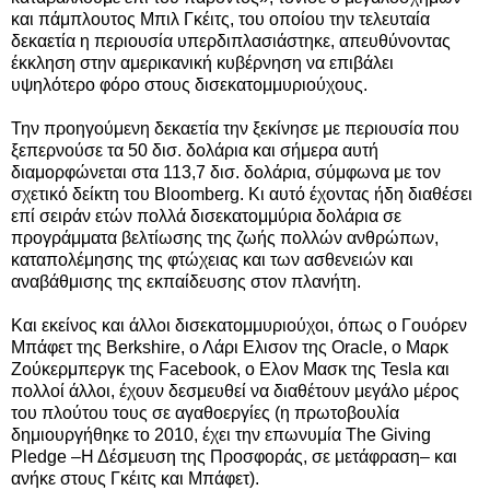
και πάμπλουτος Μπιλ Γκέιτς, του οποίου την τελευταία
δεκαετία η περιουσία υπερδιπλασιάστηκε, απευθύνοντας
έκκληση στην αμερικανική κυβέρνηση να επιβάλει
υψηλότερο φόρο στους δισεκατομμυριούχους.
Την προηγούμενη δεκαετία την ξεκίνησε με περιουσία που
ξεπερνούσε τα 50 δισ. δολάρια και σήμερα αυτή
διαμορφώνεται στα 113,7 δισ. δολάρια, σύμφωνα με τον
σχετικό δείκτη του Bloomberg. Κι αυτό έχοντας ήδη διαθέσει
επί σειράν ετών πολλά δισεκατομμύρια δολάρια σε
προγράμματα βελτίωσης της ζωής πολλών ανθρώπων,
καταπολέμησης της φτώχειας και των ασθενειών και
αναβάθμισης της εκπαίδευσης στον πλανήτη.
Και εκείνος και άλλοι δισεκατομμυριούχοι, όπως ο Γουόρεν
Μπάφετ της Berkshire, ο Λάρι Ελισον της Oracle, ο Μαρκ
Ζούκερμπεργκ της Facebook, ο Ελον Μασκ της Tesla και
πολλοί άλλοι, έχουν δεσμευθεί να διαθέτουν μεγάλο μέρος
του πλούτου τους σε αγαθοεργίες (η πρωτοβουλία
δημιουργήθηκε το 2010, έχει την επωνυμία The Giving
Pledge –Η Δέσμευση της Προσφοράς, σε μετάφραση– και
ανήκε στους Γκέιτς και Μπάφετ).