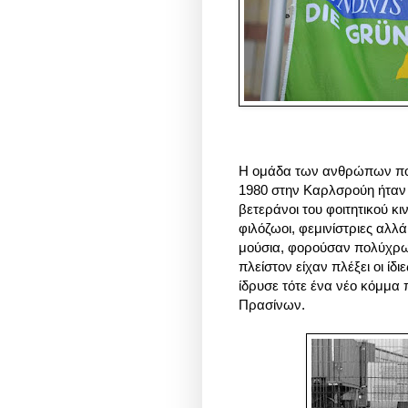
Η ομάδα των ανθρώπων που 
1980 στην Καρλσρούη ήταν 
βετεράνοι του φοιτητικού κιν
φιλόζωοι, φεμινίστριες αλλά
μούσια, φορούσαν πολύχρωμ
πλείστον είχαν πλέξει οι ί
ίδρυσε τότε ένα νέο κόμμα 
Πρασίνων.