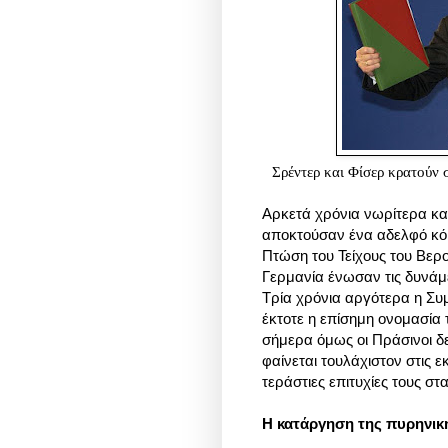
Σρέντερ και Φίσερ κρατούν 
Αρκετά χρόνια νωρίτερα και
αποκτούσαν ένα αδελφό κόμ
Πτώση του Τείχους του Βερ
Γερμανία ένωσαν τις δυνάμε
Τρία χρόνια αργότερα η Συ
έκτοτε η επίσημη ονομασία τ
σήμερα όμως οι Πράσινοι δ
φαίνεται τουλάχιστον στις ε
τεράστιες επιτυχίες τους στα
Η κατάργηση της πυρηνική