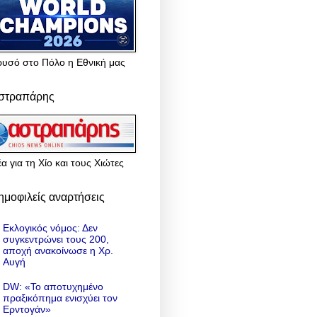
ρυσό στο Πόλο η Εθνική μας
στραπάρης
α για τη Χίο και τους Χιώτες
ημοφιλείς αναρτήσεις
Εκλογικός νόμος: Δεν
συγκεντρώνει τους 200,
αποχή ανακοίνωσε η Χρ.
Αυγή
DW: «To αποτυχημένο
πραξικόπημα ενισχύει τον
Ερντογάν»