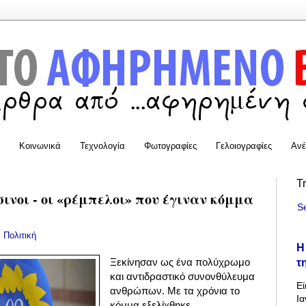
Κοινωνικά
Τεχνολογία
Φωτογραφίες
Γελοιογραφίες
Ανέ
T
ινοι - οι «ρέμπελοι» που έγιναν κόμμα
S
:
Πολιτική
Η
τ
Ξεκίνησαν ως ένα πολύχρωμο
και αντιδραστικό συνονθύλευμα
Εί
ανθρώπων. Με τα χρόνια το
Ια
κόμμα εξελίχθηκε,