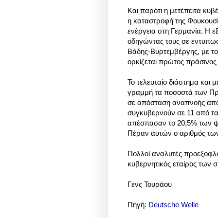
Και παρότι η μετέπειτα κυ
η καταστροφή της Φουκουσί
ενέργεια στη Γερμανία. Η ε
οδηγώντας τους σε εντυπωσι
Βάδης-Βυρτεμβέργης, με το
ορκίζεται πρώτος πράσινο
Το τελευταίο διάστημα και 
γραμμή τα ποσοστά των Πρ
σε απόσταση αναπνοής από 
συγκυβερνούν σε 11 από τα
απέσπασαν το 20,5% των ψή
Πέραν αυτών ο αριθμός των 
Πολλοί αναλυτές προεξοφλού
κυβερνητικός εταίρος των σ
Γενς Τουράου
Πηγή:
Deutsche Welle