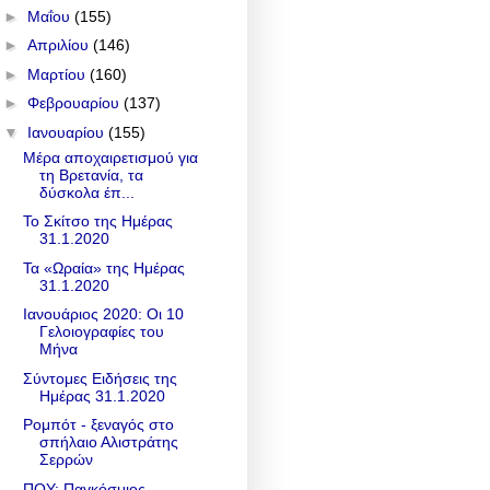
►
Μαΐου
(155)
►
Απριλίου
(146)
►
Μαρτίου
(160)
►
Φεβρουαρίου
(137)
▼
Ιανουαρίου
(155)
Μέρα αποχαιρετισμού για
τη Βρετανία, τα
δύσκολα έπ...
Το Σκίτσο της Ημέρας
31.1.2020
Τα «Ωραία» της Ημέρας
31.1.2020
Ιανουάριος 2020: Οι 10
Γελοιογραφίες του
Μήνα
Σύντομες Ειδήσεις της
Ημέρας 31.1.2020
Ρομπότ - ξεναγός στο
σπήλαιο Αλιστράτης
Σερρών
ΠΟΥ: Παγκόσμιος