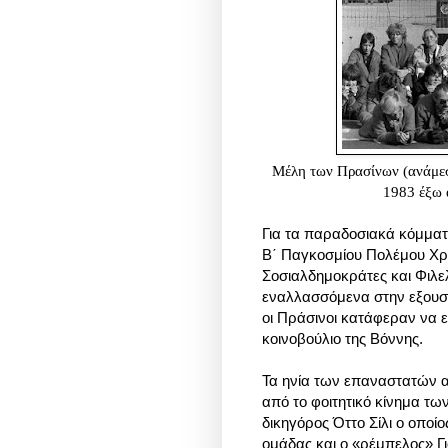
Μέλη των Πρασίνων (ανάμεσά
1983 έξω 
Για τα παραδοσιακά κόμματ
Β΄ Παγκοσμίου Πολέμου Χρι
Σοσιαλδημοκράτες και Φιλ
εναλλασσόμενα στην εξουσία
οι Πράσινοι κατάφεραν να 
κοινοβούλιο της Βόννης.
Τα ηνία των επαναστατών α
από το φοιτητικό κίνημα τ
δικηγόρος Όττο Σίλι ο οποί
ομάδας και ο «ρέμπελος» Γ