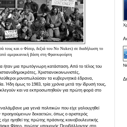
Χ
Α
 τους και ο Φίσερ, δεξιά του No Nukes) σε διαδήλωση το
από αμερικανική βάση στη Φρανκφούρτη
Νέ
α ήταν μια πρωτόγνωρη κατάσταση. Από το τέλος του
στιανοδημοκράτες, Χριστιανοκοινωνιστές,
ελεύθεροι μονοπωλούσαν τα κυβερνητικά έδρανα,
Δ
. Ήδη όμως το 1983, τρία χρόνια μετά την ίδρυσή τους,
εκλεγούν και να εκπροσωπηθούν για πρώτη φορά στο
ναλάμβανε μια γενιά πολιτικών που είχε γαλουχηθεί
ων προηγούμενων δεκαετιών, όπως ο αριστερός
ος είχε ηγηθεί της πρώτης πράσινης κοινοβουλευτικής
ιόσκα Φίσερ, πρώτος υπoυργός Περιβάλλοντος στο