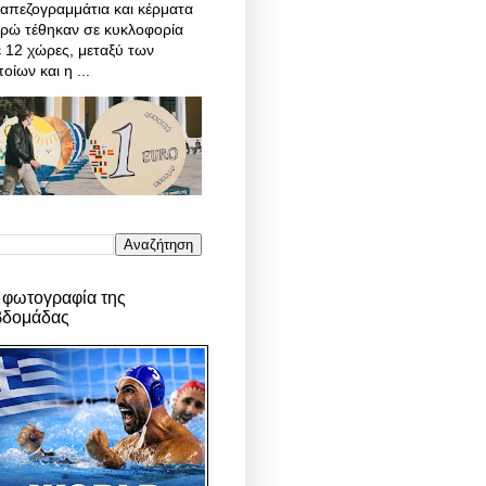
απεζογραμμάτια και κέρματα
υρώ τέθηκαν σε κυκλοφορία
 12 χώρες, μεταξύ των
οίων και η ...
 φωτογραφία της
βδομάδας