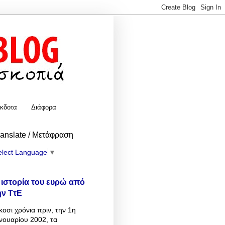
κδοτα
Διάφορα
ranslate / Μετάφραση
elect Language
▼
 ιστορία του ευρώ από
ην ΤτΕ
κοσι χρόνια πριν, την 1η
νουαρίου 2002, τα