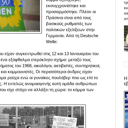
τρ
εκσυγχρονίστηκε και
ε
προσαρμόστηκε. Πλέον οι
σε
Πράσινοι είναι από τους
οπ
βασικούς ρυθμιστές των
πολιτικών εξελίξεων στην
Γερμανία. Από τη Deutsche
Welle:
είχαν συγκεντρωθεί στις 12 και 13 Ιανουαρίου του
ένα εξόφθαλμα ετερόκλητο σχήμα: μεταξύ τους
ήματος του 1968, οικολόγοι, ακτιβιστές, συντηρητικοί,
 και κομμουνιστές. Οι περισσότεροι άνδρες είχαν
α ρούχα ενώ οι γυναίκες πουλόβερ που ως επί το
Η
ε
διες. Η εντελώς ανομοιογενής αυτή ομάδα ανθρώπων
που είχε στόχο να αλλάξει τη χώρα: το κόμμα των