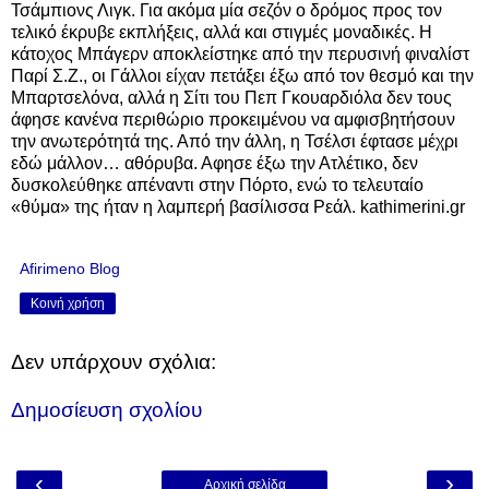
Τσάμπιονς Λιγκ. Για ακόμα μία σεζόν ο δρόμος προς τον
τελικό έκρυβε εκπλήξεις, αλλά και στιγμές μοναδικές. Η
κάτοχος Μπάγερν αποκλείστηκε από την περυσινή φιναλίστ
Παρί Σ.Ζ., οι Γάλλοι είχαν πετάξει έξω από τον θεσμό και την
Μπαρτσελόνα, αλλά η Σίτι του Πεπ Γκουαρδιόλα δεν τους
άφησε κανένα περιθώριο προκειμένου να αμφισβητήσουν
την ανωτερότητά της. Από την άλλη, η Τσέλσι έφτασε μέχρι
εδώ μάλλον… αθόρυβα. Αφησε έξω την Ατλέτικο, δεν
δυσκολεύθηκε απέναντι στην Πόρτο, ενώ το τελευταίο
«θύμα» της ήταν η λαμπερή βασίλισσα Ρεάλ. kathimerini.gr
Afirimeno Blog
Κοινή χρήση
Δεν υπάρχουν σχόλια:
Δημοσίευση σχολίου
‹
›
Αρχική σελίδα