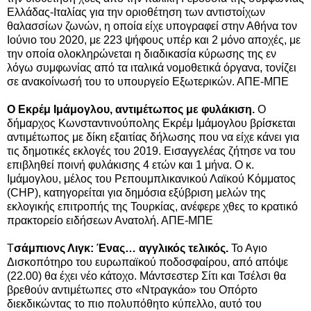
Ελλάδας-Ιταλίας για την οριοθέτηση των αντιστοίχων
θαλασσίων ζωνών, η οποία είχε υπογραφεί στην Αθήνα τον
Ιούνιο του 2020, με 223 ψήφους υπέρ και 2 μόνο αποχές, με
την οποία ολοκληρώνεται η διαδικασία κύρωσης της εν
λόγω συμφωνίας από τα ιταλικά νομοθετικά όργανα, τονίζει
σε ανακοίνωσή του το υπουργείο Εξωτερικών. ΑΠΕ-ΜΠΕ
Ο Εκρέμ Ιμάμογλου, αντιμέτωπος με φυλάκιση.
Ο
δήμαρχος Κωνσταντινούπολης Εκρέμ Ιμάμογλου βρίσκεται
αντιμέτωπος με δίκη εξαιτίας δήλωσης που να είχε κάνει για
τις δημοτικές εκλογές του 2019. Εισαγγελέας ζήτησε να του
επιβληθεί ποινή φυλάκισης 4 ετών και 1 μήνα. Ο κ.
Ιμάμογλου, μέλος του Ρεπουμπλικανικού Λαϊκού Κόμματος
(CHP), κατηγορείται για δημόσια εξύβριση μελών της
εκλογικής επιτροπής της Τουρκίας, ανέφερε χθες το κρατικό
πρακτορείο ειδήσεων Ανατολή. ΑΠΕ-ΜΠΕ
Τ
σάμπιονς Λιγκ: Ένας… αγγλικός τελικός.
Το Αγιο
Δισκοπότηρο του ευρωπαϊκού ποδοσφαίρου, από απόψε
(22.00) θα έχει νέο κάτοχο. Μάντσεστερ Σίτι και Τσέλσι θα
βρεθούν αντιμέτωπες στο «Ντραγκάο» του Οπόρτο
διεκδικώντας το πιο πολυπόθητο κύπελλο, αυτό του