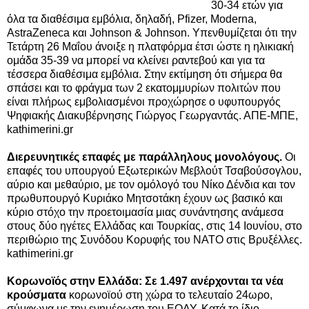
30-34 ετών για
όλα τα διαθέσιμα εμβόλια, δηλαδή, Pfizer, Moderna,
AstraZeneca και Johnson & Johnson. Υπενθυμίζεται ότι την
Τετάρτη 26 Μαΐου άνοιξε η πλατφόρμα έτσι ώστε η ηλικιακή
ομάδα 35-39 να μπορεί να κλείνει ραντεβού και για τα
τέσσερα διαθέσιμα εμβόλια.
Στην εκτίμηση ότι σήμερα θα
σπάσει και το φράγμα των 2 εκατομμυρίων πολιτών που
είναι πλήρως εμβολιασμένοι προχώρησε ο υφυπουργός
Ψηφιακής Διακυβέρνησης Γιώργος Γεωργαντάς. ΑΠΕ-ΜΠΕ,
kathimerini.gr
Διερευνητικές επαφές με παράλληλους μονολόγους.
Οι
επαφές του υπουργού Εξωτερικών Μεβλούτ Τσαβούσογλου,
αύριο και μεθαύριο, με τον ομόλογό του Νίκο Δένδια και τον
πρωθυπουργό Κυριάκο Μητσοτάκη έχουν ως βασικό και
κύριο στόχο την προετοιμασία μιας συνάντησης ανάμεσα
στους δύο ηγέτες Ελλάδας και Τουρκίας, στις 14 Ιουνίου, στο
περιθώριο της Συνόδου Κορυφής του ΝΑΤΟ στις Βρυξέλλες.
kathimerini.gr
Κορωνοϊός στην Ελλάδα: Σε 1.497 ανέρχονται τα νέα
κρούσματα
κορωνοϊού στη χώρα το τελευταίο 24ωρο,
σύμφωνα με την ενημέρωση του ΕΟΔΥ. Κατά το ίδιο