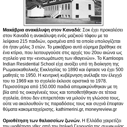
Μακάβρια ανακάλυψη στον Καναδά:
Σοκ έχει προκαλέσει
στον Καναδά η ανακάλυψη ενός μαζικού τάφου με τα
λείψανα 215 παιδιών, ορισμένα από τα οποία υπολογίζεται
ότι ήταν μόλις 3 ετών. Το μακάβριο αυτό εύρημα βρέθηκε σε
ένα κτίριο, που λειτουργούσε στις αρχές του 20ου αιώνα ως
σχολείο για την «ενσωμάτωση των ιθαγενών». Το Kamloops
Indian Residential School είχε ανοίξει υπό τη διοίκηση της
Ρωμαιοκαθολικής Εκκλησίας το 1890 και έφτασε να έχει 500
μαθητές το 1950. Η κεντρική κυβέρνηση ανέλαβε τον έλεγχό
του το 1969 και το σχολείο έκλεισε οριστικά το 1978.
Περισσότερα από 150.000 παιδιά απομακρύνθηκαν με τη
βία από τις οικογένειές τους και τοποθετήθηκαν σε τέτοια
σχολεία, όπου δεν επιτρεπόταν να μιλούν τη γλώσσα τους,
ούτε να ακολουθούν τις παραδόσεις τους και συχνά έπεφταν
θύματα κακομεταχείρισης. kathimerini.gr, moneyreview.gr
Oριοθέτηση των θαλασσίων ζωνών.
Η Ελλάδα χαιρετίζει
την υιοθέτηση χθες από την Ιταλική Γερουσία της συμφωνίας