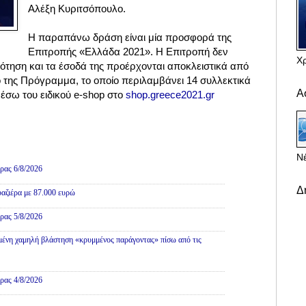
Αλέξη Κυριτσόπουλο.
Η παραπάνω δράση είναι μία προσφορά της
Επιτροπής «Ελλάδα 2021». Η Επιτροπή δεν
Χ
ότηση και τα έσοδά της προέρχονται αποκλειστικά από
ό της Πρόγραμμα, το οποίο περιλαμβάνει 14 συλλεκτικά
Α
μέσω του ειδικού e-shop στο
shop.greece2021.gr
Νέ
ρας 6/8/2026
Δ
αζιέρα με 87.000 ευρώ
ρας 5/8/2026
ένη χαμηλή βλάστηση «κρυμμένος παράγοντας» πίσω από τις
ρας 4/8/2026