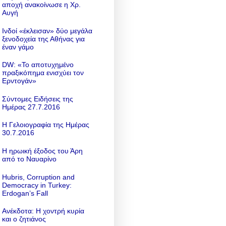
αποχή ανακοίνωσε η Χρ.
Αυγή
Ινδοί «έκλεισαν» δύο μεγάλα
ξενοδοχεία της Αθήνας για
έναν γάμο
DW: «To αποτυχημένο
πραξικόπημα ενισχύει τον
Ερντογάν»
Σύντομες Ειδήσεις της
Ημέρας 27.7.2016
Η Γελοιογραφία της Ημέρας
30.7.2016
Η ηρωική έξοδος του Άρη
από το Ναυαρίνο
Hubris, Corruption and
Democracy in Turkey:
Erdogan’s Fall
Ανέκδοτα: Η χοντρή κυρία
και ο ζητιάνος