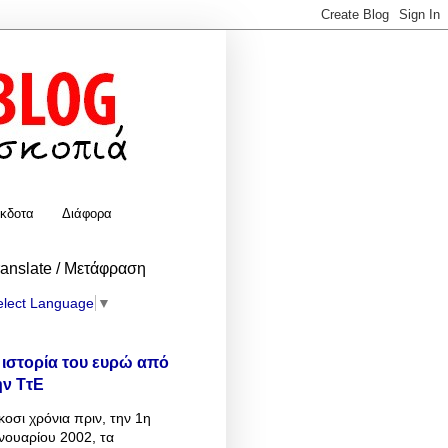
κδοτα
Διάφορα
ranslate / Μετάφραση
elect Language
▼
 ιστορία του ευρώ από
ην ΤτΕ
κοσι χρόνια πριν, την 1η
νουαρίου 2002, τα