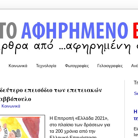
Κοινωνικά
Τεχνολογία
Φωτογραφίες
Γελοιογραφίες
Ανέ
T
δεύτερο επεισόδιο των επετειακών
S
 Σαββόπουλο
:
Κοινωνικά
Η
τ
Η Επιτροπή «Ελλάδα 2021»,
στο πλαίσιο των δράσεων για
Εί
τα 200 χρόνια από την
Ια
Ελληνική Επανάσταση,