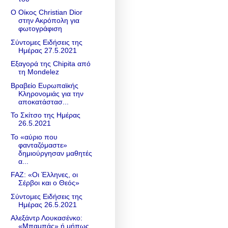
Ο Οίκος Christian Dior
στην Ακρόπολη για
φωτογράφιση
Σύντομες Ειδήσεις της
Ημέρας 27.5.2021
Εξαγορά της Chipita από
τη Mondelez
Βραβείο Ευρωπαϊκής
Κληρονομιάς για την
αποκατάστασ...
Το Σκίτσο της Ημέρας
26.5.2021
Το «αύριο που
φανταζόμαστε»
δημιούργησαν μαθητές
α...
FAZ: «Οι Έλληνες, οι
Σέρβοι και ο Θεός»
Σύντομες Ειδήσεις της
Ημέρας 26.5.2021
Αλεξάντρ Λουκασένκο:
«Μπαμπάς» ή μήπως