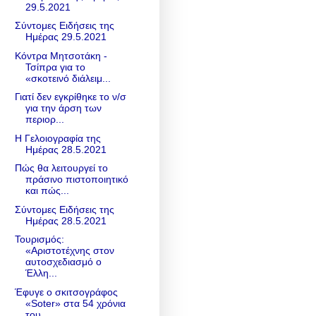
29.5.2021
Σύντομες Ειδήσεις της
Ημέρας 29.5.2021
Κόντρα Μητσοτάκη -
Τσίπρα για το
«σκοτεινό διάλειμ...
Γιατί δεν εγκρίθηκε το ν/σ
για την άρση των
περιορ...
Η Γελοιογραφία της
Ημέρας 28.5.2021
Πώς θα λειτουργεί το
πράσινο πιστοποιητικό
και πώς...
Σύντομες Ειδήσεις της
Ημέρας 28.5.2021
Τουρισμός:
«Αριστοτέχνης στον
αυτoσχεδιασμό ο
Έλλη...
Έφυγε ο σκιτσογράφος
«Soter» στα 54 χρόνια
του