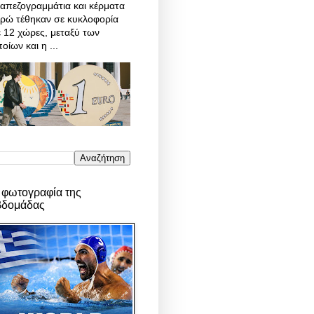
απεζογραμμάτια και κέρματα
υρώ τέθηκαν σε κυκλοφορία
 12 χώρες, μεταξύ των
οίων και η ...
 φωτογραφία της
βδομάδας