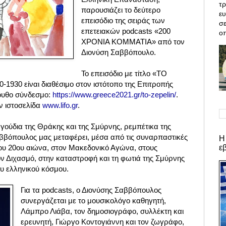
τρ
παρουσιάζει το δεύτερο
ε
επεισόδιο της σειράς των
σε
επετειακών podcasts «200
οπ
ΧΡΟΝΙΑ ΚΟΜΜΑΤΙΑ» από τον
Διονύση Σαββόπουλο.
Το επεισόδιο με τίτλο «ΤΟ
1930 είναι διαθέσιμο στον ιστότοπο της Επιτροπής
ουθο σύνδεσμο:
https://www.greece2021.gr/to-zepelin/
.
ην ιστοσελίδα
www.lifo.gr
.
γούδια της Θράκης και της Σμύρνης, ρεμπέτικα της
αββόπουλος μας μεταφέρει, μέσα από τις συναρπαστικές
Η
ε
του 20ου αιώνα, στον Μακεδονικό Αγώνα, στους
ν Διχασμό, στην καταστροφή και τη φωτιά της Σμύρνης
ου ελληνικού κόσμου.
Για τα podcasts, ο Διονύσης Σαββόπουλος
συνεργάζεται με το μουσικολόγο καθηγητή,
Λάμπρο Λιάβα, τον δημοσιογράφο, συλλέκτη και
ερευνητή, Γιώργο Κοντογιάννη και τον ζωγράφο,