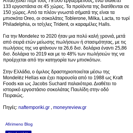
Απασχολεί περί τους 79.000 εργαζόμενους, ενώ διαθέτει
133 εργοστάσια σε 45 χώρες. Τα προϊόντα της διατίθενται σε
150 χώρες. Από τα πλέον γνωστά σήματά της είναι τα
μπισκότα Oreo, οι σοκολάτες Toblerone, Milka, Lacta, το τυρί
Philadelphia, οι τσίχλες Trident, οι καραμέλες Halls.
Για την Mondelez το 2020 ήταν μια πολύ καλή χρονιά, μετά
από σειρά ετών μείωσης πωλήσεων ή στασιμότητας, με τις
πωλήσεις της να φτάνουν τα 26,6 δισ. δολάρια έναντι 25,86
δισ. δολάρια το 2019 και με το 48% των πωλήσεών της να
προέρχεται από την κατηγορία των μπισκότων.
Στην Ελλάδα, ο όμιλος δραστηριοποιείται μέσω της
Mondelēz Hellas και έχει παρουσία από το 1988 ως Kraft
Foods και ως Jacobs Suchard παλαιότερα. Διαθέτει το
ιστορικό εργοστάσιο σοκολάτας Παυλίδη στην οδό
Πειραιώς.
Πηγές:
naftemporiki.gr
,
moneyreview.gr
Afirimeno Blog