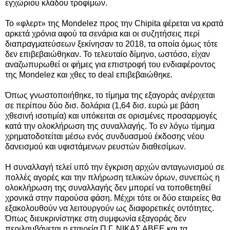
εγχώριου κλάδου τροφίμων.
Το «φλερτ» της Mondelez προς την Chipita φέρεται να κρατά
αρκετά χρόνια αφού τα σενάρια και οι συζητήσεις περί
διαπραγματεύσεων ξεκίνησαν το 2018, τα οποία όμως τότε
δεν επιβεβαιώθηκαν. Το τελευταίο δίμηνο, ωστόσο, είχαν
αναζωπυρωθεί οι φήμες για επιστροφή του ενδιαφέροντος
της Mondelez και χθες το deal επιβεβαιώθηκε.
Όπως γνωστοποιήθηκε, το τίμημα της εξαγοράς ανέρχεται
σε περίπου δύο δισ. δολάρια (1,64 δισ. ευρώ με βάση
χθεσινή ισοτιμία) και υπόκειται σε ορισμένες προσαρμογές
κατά την ολοκλήρωση της συναλλαγής. Το εν λόγω τίμημα
χρηματοδοτείται μέσω ενός συνδυασμού έκδοσης νέου
δανεισμού και υφιστάμενων ρευστών διαθεσίμων.
Η συναλλαγή τελεί υπό την έγκριση αρχών ανταγωνισμού σε
πολλές αγορές και την πλήρωση τελικών όρων, συνεπώς η
ολοκλήρωση της συναλλαγής δεν μπορεί να τοποθετηθεί
χρονικά στην παρούσα φάση. Μέχρι τότε οι δύο εταιρείες θα
εξακολουθούν να λειτουργούν ως διαφορετικές οντότητες.
Όπως διευκρινίστηκε στη συμφωνία εξαγοράς δεν
περιλαμβάνεται η εταιρεία Π.Γ. ΝΙΚΑΣ ΑΒΕΕ και τα