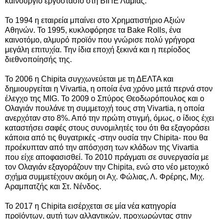
καινούργιο εργοστάσιο στη ΒΙΠΕ Λαμίας.
Το 1994 η εταιρεία μπαίνει στο Χρηματιστήριο Αξιών
Αθηνών. Το 1995, κυκλοφόρησε τα Βake Rolls, ένα
καινοτόμο, αλμυρό προϊόν που γνώρισε πολύ γρήγορα
μεγάλη επιτυχία. Την ίδια εποχή ξεκινά και η περίοδος
διεθνοποίησής της.
Το 2006 η Chipita συγχωνεύεται με τη ΔΕΛΤΑ και
δημιουργείται η Vivartia, η οποία ένα χρόνο μετά περνά στον
έλεγχο της MIG. Το 2009 ο Σπύρος Θεοδωρόπουλος και ο
Ολαγιάν πουλάνε τη συμμετοχή τους στη Vivartia, η οποία
ανερχόταν στο 8%. Από την πρώτη στιγμή, όμως, ο ίδιος έχει
καταστήσει σαφές στους συνομιλητές του ότι θα εξαγοράσει
κάποια από τις θυγατρικές -στην ουσία την Chipita- που θα
προέκυπταν από την απόσχιση των κλάδων της Vivartia
που είχε αποφασισθεί. Το 2010 πράγματι σε συνεργασία με
τον Ολαγιάν εξαγοράζουν την Chipita, ενώ στο νέο μετοχικό
σχήμα συμμετέχουν ακόμη οι Αχ. Φώλιας, Λ. Φρέρης, Μιχ.
Αραμπατζής και Στ. Νένδος.
Το 2017 η Chipita εισέρχεται σε μία νέα κατηγορία
προϊόντων, αυτή των αλλαντικών, προχωρώντας στην