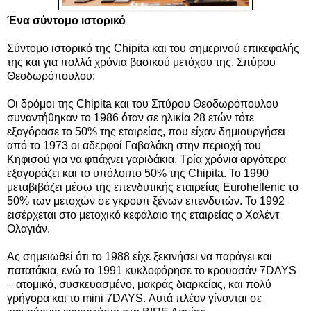
Ένα σύντομο ιστορικό
Σύντομο ιστορικό της Chipita και του σημερινού επικεφαλής
της και για πολλά χρόνια βασικού μετόχου της, Σπύρου
Θεοδωρόπουλου:
Οι δρόμοι της Chipita και του Σπύρου Θεοδωρόπουλου
συναντήθηκαν το 1986 όταν σε ηλικία 28 ετών τότε
εξαγόρασε το 50% της εταιρείας, που είχαν δημιουργήσει
από το 1973 οι αδερφοί Γαβαλάκη στην περιοχή του
Κηφισού για να φτιάχνει γαριδάκια. Τρία χρόνια αργότερα
εξαγοράζει και το υπόλοιπο 50% της Chipita. Το 1990
μεταβιβάζει μέσω της επενδυτικής εταιρείας Εurohellenic το
50% των μετοχών σε γκρουπ ξένων επενδυτών.
Το 1992
εισέρχεται στο μετοχικό κεφάλαιο της εταιρείας ο Χαλέντ
Ολαγιάν.
Ας σημειωθεί ότι το 1988 είχε ξεκινήσει να παράγει και
πατατάκια, ενώ το 1991 κυκλοφόρησε το κρουασάν 7DAYS
– ατομικό, συσκευασμένο, μακράς διαρκείας, και πολύ
γρήγορα και το mini 7DAYS. Αυτά πλέον γίνονται σε