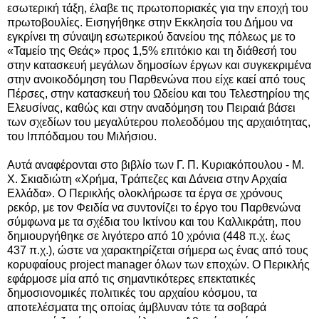
εσωτερική τάξη, έλαβε τις πρωτοποριακές για την εποχή του
πρωτοβουλίες. Εισηγήθηκε στην Εκκλησία του Δήμου να
εγκρίνει τη σύναψη εσωτερικού δανείου της πόλεως με το
«Ταμείο της Θεάς» προς 1,5% επιτόκιο και τη διάθεσή του
στην κατασκευή μεγάλων δημοσίων έργων και συγκεκριμένα
στην ανοικοδόμηση του Παρθενώνα που είχε καεί από τους
Πέρσες, στην κατασκευή του Ωδείου και του Τελεστηρίου της
Ελευσίνας, καθώς και στην αναδόμηση του Πειραιά βάσει
των σχεδίων του μεγαλύτερου πολεοδόμου της αρχαιότητας,
του Ιππόδαμου του Μιλήσιου.
Αυτά αναφέρονται στο βιβλίο των Γ. Π. Κυριακόπουλου - Μ.
Χ. Σκιαδιώτη «Χρήμα, Τράπεζες και Δάνεια στην Αρχαία
Ελλάδα». Ο Περικλής ολοκλήρωσε τα έργα σε χρόνους
ρεκόρ, με τον Φειδία να συντονίζει το έργο του Παρθενώνα
σύμφωνα με τα σχέδια του Ικτίνου και του Καλλικράτη, που
δημιουργήθηκε σε λιγότερο από 10 χρόνια (448 π.χ. έως
437 π.χ.), ώστε να χαρακτηρίζεται σήμερα ως ένας από τους
κορυφαίους project manager όλων των εποχών. Ο Περικλής
εφάρμοσε μία από τις σημαντικότερες επεκτατικές
δημοσιονομικές πολιτικές του αρχαίου κόσμου, τα
αποτελέσματα της οποίας άμβλυναν τότε τα σοβαρά