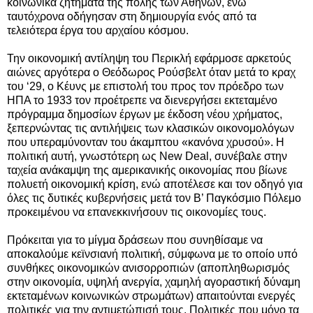
κοινωνικά ζητήματα της πόλης των Αθηνών, ενώ
ταυτόχρονα οδήγησαν στη δημιουργία ενός από τα
τελειότερα έργα του αρχαίου κόσμου.
Την οικονομική αντίληψη του Περικλή εφάρμοσε αρκετούς
αιώνες αργότερα ο Θεόδωρος Ρούσβελτ όταν μετά το κραχ
του ‘29, ο Κέυνς με επιστολή του προς τον πρόεδρο των
ΗΠΑ το 1933 τον προέτρεπε να διενεργήσει εκτεταμένο
πρόγραμμα δημοσίων έργων με έκδοση νέου χρήματος,
ξεπερνώντας τις αντιλήψεις των κλασικών οικονομολόγων
που υπεραμύνονταν του άκαμπτου «κανόνα χρυσού». Η
πολιτική αυτή, γνωστότερη ως New Deal, συνέβαλε στην
ταχεία ανάκαμψη της αμερικανικής οικονομίας που βίωνε
πολυετή οικονομική κρίση, ενώ αποτέλεσε και τον οδηγό για
όλες τις δυτικές κυβερνήσεις μετά τον Β’ Παγκόσμιο Πόλεμο
προκειμένου να επανεκκινήσουν τις οικονομίες τους.
Πρόκειται για το μίγμα δράσεων που συνηθίσαμε να
αποκαλούμε κεϊνσιανή πολιτική, σύμφωνα με το οποίο υπό
συνθήκες οικονομικών ανισορροπιών (αποπληθωρισμός
στην οικονομία, υψηλή ανεργία, χαμηλή αγοραστική δύναμη
εκτεταμένων κοινωνικών στρωμάτων) απαιτούνται ενεργές
πολιτικές για την αντιμετώπισή τους. Πολιτικές που μόνο τα