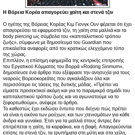
Η Βόρεια Κορέα απαγορεύει χαίτη και στενά τζιν
Ο ηγέτης της Βόρειας Κορέας Κιμ Γιονγκ Ουν φέρεται ότι έχει
απαγορεύσει τα εφαρμοστά τζιν, τη χαίτη στα μαλλιά και τα
body piercing ως σύμβολα του «καπιταλιστικού τρόπου
ζωής», σύμφωνα με δημοσίευμα του Guardian που
επικαλείται αναφορές από τον κρατικώς ελεγχόμενο τύπο
της χώρας.
Επιπλέον, η επίσημη εφημερίδα της κεντρικής επιτροπής
του Εργατικού Κόμματος του Βορρά «Rodong Sinmum»,
δημοσίευσε ένα άρθρο που εξέφρασε την ανησυχία για τους
νεαρούς Βορειοκορεάτες που αγκαλιάζουν όλο και
περισσότερο τις τάσεις της δυτικής μόδας. «Πρέπει να
είμαστε προσεκτικοί ακόμη και για το παραμικρό σημάδι του
καπιταλιστικού τρόπου ζωής και να αγωνιστούμε να το
ξεφορτωθούμε», ανέφερε το άρθρο.
Το καθεστώς έχει εκδώσει έντυπο που δείχνει πώς πρέπει
να είναι η εικόνα των ρούχων, και των χτενισμάτων για κάθε
άνδρα και γυναίκα. Έτσι για τα μαλλιά στους άντρες δεν
επιτρέπεται η χαίτη, τα καρφάκια, και η βαφή. Απαγορεύονται
επίσης τα στενά τζιν, τα τρυπήματα στη μύτη και στα χείλη,