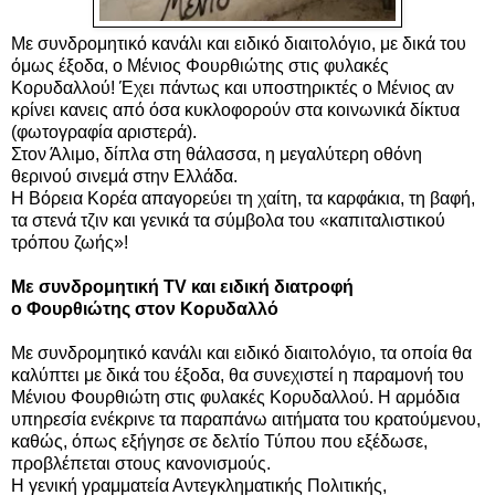
Με συνδρομητικό κανάλι και ειδικό διαιτολόγιο, με δικά του
όμως έξοδα, ο Μένιος Φουρθιώτης στις φυλακές
Κορυδαλλού! Έχει πάντως και υποστηρικτές ο Μένιος αν
κρίνει κανεις από όσα κυκλοφορούν στα κοινωνικά δίκτυα
(φωτογραφία αριστερά).
Στον Άλιμο, δίπλα στη θάλασσα, η μεγαλύτερη οθόνη
θερινού σινεμά στην Ελλάδα.
Η Βόρεια Κορέα απαγορεύει τη χαίτη, τα καρφάκια, τη βαφή,
τα στενά τζιν και γενικά τα σύμβολα του «καπιταλιστικού
τρόπου ζωής»!
Με συνδρομητική TV και ειδική διατροφή
ο
Φουρθιώτης
στον Κορυδαλλό
Με συνδρομητικό κανάλι και ειδικό διαιτολόγιο, τα οποία θα
καλύπτει με δικά του έξοδα, θα συνεχιστεί η παραμονή του
Μένιου Φουρθιώτη στις φυλακές Κορυδαλλού. Η αρμόδια
υπηρεσία ενέκρινε τα παραπάνω αιτήματα του κρατούμενου,
καθώς, όπως εξήγησε σε δελτίο Τύπου που εξέδωσε,
προβλέπεται στους κανονισμούς.
Η γενική γραμματεία Αντεγκληματικής Πολιτικής,