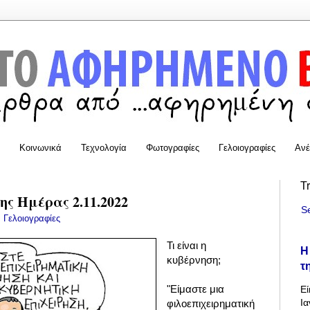
Κοινωνικά
Τεχνολογία
Φωτογραφίες
Γελοιογραφίες
Ανέ
T
ης Ημέρας 2.11.2022
S
:
Γελοιογραφίες
Τι είναι η
Η
κυβέρνηση;
τ
"Είμαστε μια
Εί
Ια
φιλοεπιχειρηματική