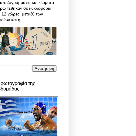
απεζογραμμάτια και κέρματα
υρώ τέθηκαν σε κυκλοφορία
 12 χώρες, μεταξύ των
οίων και η ...
 φωτογραφία της
βδομάδας