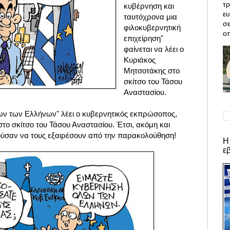
τρ
κυβέρνηση και
ε
ταυτόχρονα μια
σε
φιλοκυβερνητική
οπ
επιχείρηση"
φαίνεται να λέει ο
Κυριάκος
Μητσοτάκης στο
σκίτσο του Τάσου
Αναστασίου.
ων των Ελλήνων" λέει ο κυβερνητικός εκπρώσοπος,
στο σκίτσο του Τάσου Αναστασίου. Έτσι, ακόμη και
ύσαν να τους εξαιρέσουν από την παρακολούθηση!
Η
ε