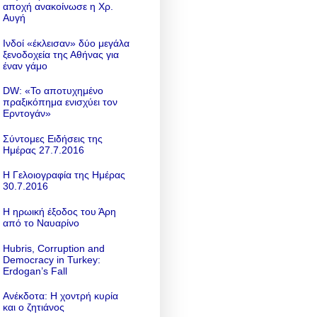
αποχή ανακοίνωσε η Χρ.
Αυγή
Ινδοί «έκλεισαν» δύο μεγάλα
ξενοδοχεία της Αθήνας για
έναν γάμο
DW: «To αποτυχημένο
πραξικόπημα ενισχύει τον
Ερντογάν»
Σύντομες Ειδήσεις της
Ημέρας 27.7.2016
Η Γελοιογραφία της Ημέρας
30.7.2016
Η ηρωική έξοδος του Άρη
από το Ναυαρίνο
Hubris, Corruption and
Democracy in Turkey:
Erdogan’s Fall
Ανέκδοτα: Η χοντρή κυρία
και ο ζητιάνος