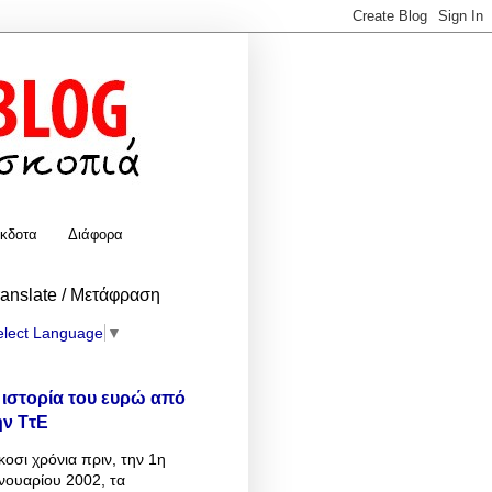
κδοτα
Διάφορα
ranslate / Μετάφραση
elect Language
▼
 ιστορία του ευρώ από
ην ΤτΕ
κοσι χρόνια πριν, την 1η
νουαρίου 2002, τα