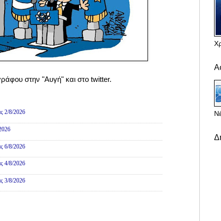
Χ
Α
άφου στην "Αυγή" και στο twitter.
ες
ς 2/8/2026
Νέ
/2026
Δ
ς 6/8/2026
ς 4/8/2026
ς 3/8/2026