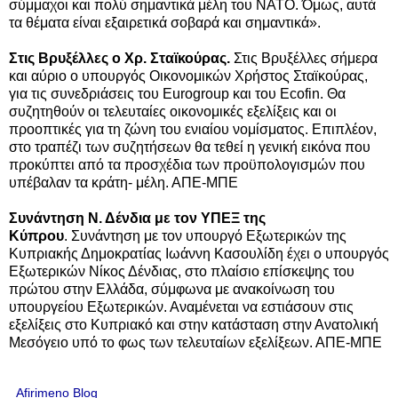
σύμμαχοι και πολύ σημαντικά μέλη του ΝΑΤΟ. Όμως, αυτά
τα θέματα είναι εξαιρετικά σοβαρά και σημαντικά».
Στις Βρυξέλλες ο Χρ. Σταϊκούρας.
Στις Βρυξέλλες σήμερα
και αύριο ο υπουργός Οικονομικών Χρήστος Σταϊκούρας,
για τις συνεδριάσεις του Eurogroup και του Ecofin. Θα
συζητηθούν οι τελευταίες οικονομικές εξελίξεις και οι
προοπτικές για τη ζώνη του ενιαίου νομίσματος. Επιπλέον,
στο τραπέζι των συζητήσεων θα τεθεί η γενική εικόνα που
προκύπτει από τα προσχέδια των προϋπολογισμών που
υπέβαλαν τα κράτη- μέλη. ΑΠΕ-ΜΠΕ
Συνάντηση Ν. Δένδια με τον ΥΠΕΞ της
Κύπρου
. Συνάντηση με τον υπουργό Εξωτερικών της
Κυπριακής Δημοκρατίας Ιωάννη Κασουλίδη έχει ο υπουργός
Εξωτερικών Νίκος Δένδιας, στο πλαίσιο επίσκεψης του
πρώτου στην Ελλάδα, σύμφωνα με ανακοίνωση του
υπουργείου Εξωτερικών. Αναμένεται να εστιάσουν στις
εξελίξεις στο Κυπριακό και στην κατάσταση στην Ανατολική
Μεσόγειο υπό το φως των τελευταίων εξελίξεων. ΑΠΕ-ΜΠΕ
Afirimeno Blog