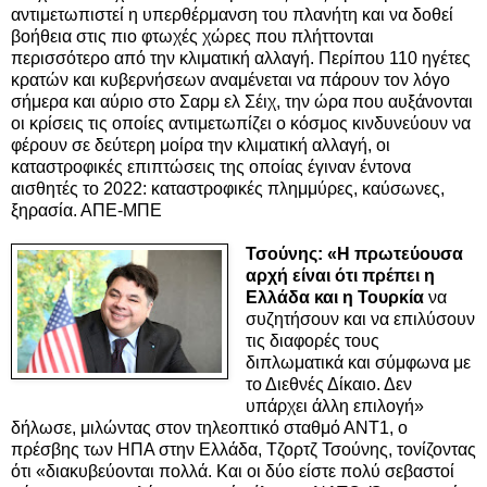
αντιμετωπιστεί η υπερθέρμανση του πλανήτη και να δοθεί
βοήθεια στις πιο φτωχές χώρες που πλήττονται
περισσότερο από την κλιματική αλλαγή. Περίπου 110 ηγέτες
κρατών και κυβερνήσεων αναμένεται να πάρουν τον λόγο
σήμερα και αύριο στο Σαρμ ελ Σέιχ, την ώρα που αυξάνονται
οι κρίσεις τις οποίες αντιμετωπίζει ο κόσμος κινδυνεύουν να
φέρουν σε δεύτερη μοίρα την κλιματική αλλαγή, οι
καταστροφικές επιπτώσεις της οποίας έγιναν έντονα
αισθητές το 2022: καταστροφικές πλημμύρες, καύσωνες,
ξηρασία. ΑΠΕ-ΜΠΕ
Τσούνης: «Η πρωτεύουσα
αρχή είναι ότι πρέπει η
Ελλάδα και η Τουρκία
να
συζητήσουν και να επιλύσουν
τις διαφορές τους
διπλωματικά και σύμφωνα με
το Διεθνές Δίκαιο. Δεν
υπάρχει άλλη επιλογή»
δήλωσε, μιλώντας στον τηλεοπτικό σταθμό ΑΝΤ1, ο
πρέσβης των ΗΠΑ στην Ελλάδα, Τζορτζ Τσούνης, τονίζοντας
ότι «διακυβεύονται πολλά. Και οι δύο είστε πολύ σεβαστοί