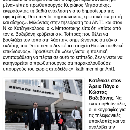
μένα» είπε ο πρωθυπουργός Κυριάκος Μητσοτάκης,
εκφράζοντας τη βαθιά ενόχληση για το δημοσίευμα της
εφημερίδας Documento, σημειώνοντας εμφατικά: «ντροπή
και αίσχος». Μιλώντας στην τηλεόραση του ΑΝΤ1 και στον
Νίκο Χατζηνικολάου, ο κ. Μητσοτάκης είπε ότι «πίσω από
τον κ. Βαξεβάνη κρύβεται ο κ. Τσίπρας
που θέλει να
βουλιάξει τον τόπο στη λάσπη», σημειώνοντας ότι εάν ο
εκδότης του Documento δεν φέρει στοιχεία θα είναι «εθνικά
επικίνδυνος». Πρόσθεσε ότι «δεν γίνεται η πολιτική
αντιπαράθεση να πέφτει σε αυτό το επίπεδο, δεν γίνεται να
κατηγορείται ο πρωθυπουργός ότι παρακολουθούσε
υπουργούς του χωρίς αποδείξεις». kathimerini.gr, Ant1
Κατέθεσε στον
Άρειο Πάγο ο
Κώστας
Βαξεβάνης
.
Να
ενοποιηθούν όλες
οι δικογραφίες για
τις τηλεφωνικές
υποκλοπές και να
αναλάβει την