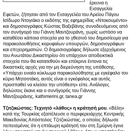
έρευνα η
Εισαγγελία
Εφετών, ζήτησαν από τον Εισαγγελέα του Αρείου Πάγου
Ισίδωρο Ντογιάκο ο εκδότης της εφημερίδας «Ντοκουμέντο»
και δημοσιογράφος Κώστας Βαξεβάνης συνοδευόμενος από
τον συνήγορό του Γιάννη Μαντζουράνη, χωρίς ωστόσο να
καταθέσει κάποια στοιχεία για το χθεσινό του δημοσίευμα για
παρακολουθήσεις κορυφαίων
υπουργών, δημοσιογράφων
και επιχειρηματιών. Ο δημοσιογράφος δήλωσε εξερχόμενος
του Ανωτάτου Δικαστηρίου ότι υπάρχουν
αποδεικτικά
στοιχεία που θα κατατεθούν και επέκρινε έντονα τις
δικαστικές αρχές για την μη διερεύνηση της υπόθεσης.
«Υπάρχει ενιαίο κύκλωμα παρακολούθησης με εγκέφαλο τον
κύριο Μητσοτάκη, αυτός είναι ο εγκέφαλος και αυτός
προσπαθεί να κλείσει την υπόθεση» είπε. Ανάλογες
δηλώσεις έκανε και ο συνήγορός του Γιάννης
Μαντζουράνης. kathimerini.gr, tanea.gr
Τζιτζικώστας: Τεχνητό «λάθος» η κράτησή μου.
«Βέλη»
κατά της Τουρκίας εξαπέλευσε ο περιφερειάρχης Κεντρικής
Μακεδονίας Απόστολος Τζιτζικώστας, ο οποίος δήλωσε
πεπεισμένος ότι η επτάωρη κράτησή του στη Σμύρνη έγινε