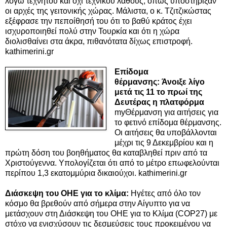
λόγω τεχνητού και όχι τεχνικού λάθους, όπως υποστήριξαν
οι αρχές της γειτονικής χώρας. Μάλιστα, ο κ. Τζιτζικώστας
εξέφρασε την πεποίθησή του ότι το βαθύ κράτος έχει
ισχυροποιηθεί πολύ στην Τουρκία και ότι η χώρα
διολισθαίνει στα άκρα, πιθανότατα δίχως επιστροφή.
kathimerini.gr
Επίδομα
θέρμανσης: Άνοιξε λίγο
μετά τις 11 το πρωί της
Δευτέρας η πλατφόρμα
myΘέρμανση για αιτήσεις για
το φετινό επίδομα θέρμανσης.
Οι αιτήσεις θα υποβάλλονται
μέχρι τις 9 Δεκεμβρίου και η
πρώτη δόση του βοηθήματος θα καταβληθεί πριν από τα
Χριστούγεννα. Υπολογίζεται ότι από το μέτρο επωφελούνται
περίπου 1,3 εκατομμύρια δικαιούχοι. kathimerini.gr
Διάσκεψη του ΟΗΕ για το κλίμα:
Ηγέτες από όλο τον
κόσμο θα βρεθούν από σήμερα στην Αίγυπτο για να
μετάσχουν στη Διάσκεψη του ΟΗΕ για το Κλίμα (COP27) με
στόχο να ενισχύσουν τις δεσμεύσεις τους προκειμένου να