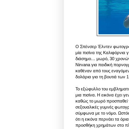
Ο Σπένσερ Έλντεν φωτογραφ
μία πισίνα της Καλιφόρνια 
διάσημο… μωρό, 30 χρονών
Nirvana για παιδική πορνο
καθέναν από τους εναγόμενο
δολάρια για τη βουτιά των 
Το εξώφυλλο του εμβληματι
μια πισίνα. Η εικόνα έχει γ
καθώς το μωρό προσπαθεί ν
σεξουαλικές γυμνές φωτογ
σύμφωνα με το νόμο. Ωστόσο
ότι η εικόνα περνάει τα όρι
προσθήκη χρημάτων στο πλά