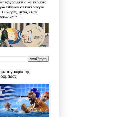
απεζογραμμάτια και κέρματα
υρώ τέθηκαν σε κυκλοφορία
 12 χώρες, μεταξύ των
οίων και η ...
 φωτογραφία της
βδομάδας