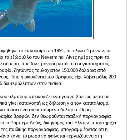
ήθηκε το καλοκαίρι του 1991, σε ηλικία 4 μηνών, σε
για το εξώφυλλο του Nevermind. Λίγες ημέρες πριν το
 σήμερα, υπέβαλε μήνυση κατά του συγκροτήματος
γραφία, ζητώντας τουλάχιστον 150.000 δολάρια από
υς. Τότε η οικογένεια του βρέφους είχε λάβει μόλις 200
15 δευτερολέπτων στην πισίνα.
κού άλμπουμ απεικονίζει ένα γυμνό βρέφος μέσα σε
ενικά γίνει κατανοητή ως δήλωση για τον καπιταλισμό,
α πιάσει ένα αγκιστρωμένο δολάριο. Οι μη
ραφίες βρεφών δεν θεωρούνται παιδική πορνογραφία
, ο Ρόμπερτ Λούις, δικηγόρος του Έλντεν, υποστηρίζει
α της παιδικής πορνογραφίας, υπογραμμίζοντας ότι η
νο κάνει το μωρό να φαίνεται «εργαζόμενο στη