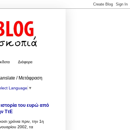
κδοτα
Διάφορα
ranslate / Μετάφραση
elect Language
▼
 ιστορία του ευρώ από
ην ΤτΕ
κοσι χρόνια πριν, την 1η
νουαρίου 2002, τα