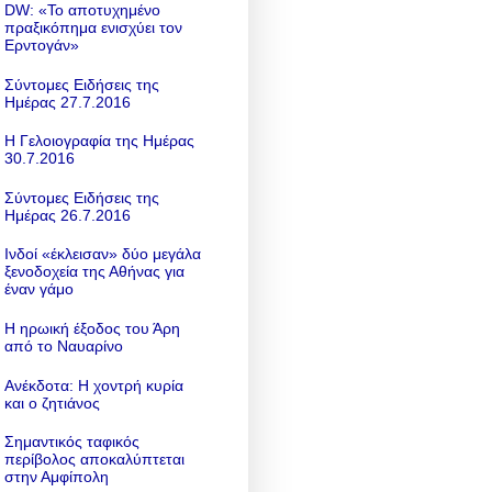
DW: «To αποτυχημένο
πραξικόπημα ενισχύει τον
Ερντογάν»
Σύντομες Ειδήσεις της
Ημέρας 27.7.2016
Η Γελοιογραφία της Ημέρας
30.7.2016
Σύντομες Ειδήσεις της
Ημέρας 26.7.2016
Ινδοί «έκλεισαν» δύο μεγάλα
ξενοδοχεία της Αθήνας για
έναν γάμο
Η ηρωική έξοδος του Άρη
από το Ναυαρίνο
Ανέκδοτα: Η χοντρή κυρία
και ο ζητιάνος
Σημαντικός ταφικός
περίβολος αποκαλύπτεται
στην Αμφίπολη