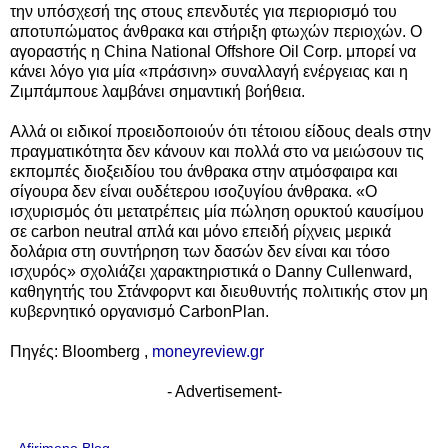
την υπόσχεσή της στους επενδυτές για περιορισμό του
αποτυπώματος άνθρακα και στήριξη φτωχών περιοχών. Ο
αγοραστής η China National Offshore Oil Corp. μπορεί να
κάνει λόγο για μία «πράσινη» συναλλαγή ενέργειας και η
Ζιμπάμπουε λαμβάνει σημαντική βοήθεια.
Αλλά οι ειδικοί προειδοποιούν ότι τέτοιου είδους deals στην
πραγματικότητα δεν κάνουν και πολλά στο να μειώσουν τις
εκπομπές διοξειδίου του άνθρακα στην ατμόσφαιρα και
σίγουρα δεν είναι ουδέτερου ισοζυγίου άνθρακα. «Ο
ισχυρισμός ότι μετατρέπεις μία πώληση ορυκτού καυσίμου
σε carbon neutral απλά και μόνο επειδή ρίχνεις μερικά
δολάρια στη συντήρηση των δασών δεν είναι και τόσο
ισχυρός» σχολιάζει χαρακτηριστικά ο Danny Cullenward,
καθηγητής του Στάνφορντ και διευθυντής πολιτικής στον μη
κυβερνητικό οργανισμό CarbonPlan.
Πηγές: Bloomberg ,
moneyreview.gr
- Advertisement-
Afirimeno Blog