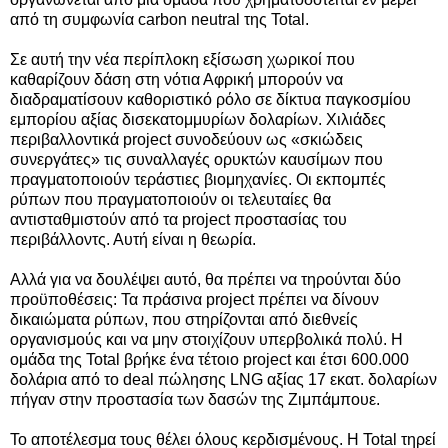
από τη συμφωνία carbon neutral της Total.
Σε αυτή την νέα περίπλοκη εξίσωση χωρικοί που
καθαρίζουν δάση στη νότια Αφρική μπορούν να
διαδραματίσουν καθοριστικό ρόλο σε δίκτυα παγκοσμίου
εμπορίου αξίας δισεκατομμυρίων δολαρίων. Χιλιάδες
περιβαλλοντικά project συνοδεύουν ως «σκιώδεις
συνεργάτες» τις συναλλαγές ορυκτών καυσίμων που
πραγματοποιούν τεράστιες βιομηχανίες. Οι εκπομπές
ρύπων που πραγματοποιούν οι τελευταίες θα
αντισταθμιστούν από τα project προστασίας του
περιβάλλοντς. Αυτή είναι η θεωρία.
Αλλά για να δουλέψει αυτό, θα πρέπει να τηρούνται δύο
προϋποθέσεις: Τα πράσινα project πρέπει να δίνουν
δικαιώματα ρύπων, που στηρίζονται από διεθνείς
οργανισμούς και να μην στοιχίζουν υπερβολικά πολύ. Η
ομάδα της Total βρήκε ένα τέτοιο project και έτσι 600.000
δολάρια από το deal πώλησης LNG αξίας 17 εκατ. δολαρίων
πήγαν στην προστασία των δασών της Ζιμπάμπουε.
Το αποτέλεσμα τους θέλει όλους κερδισμένους. Η Total τηρεί