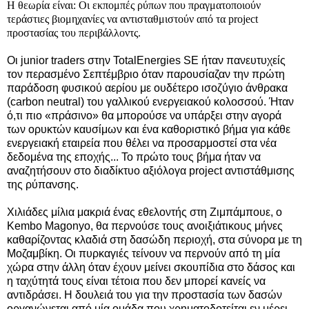
Η θεωρία είναι: Οι εκπομπές ρύπων που πραγματοποιούν
τεράστιες βιομηχανίες να αντισταθμιστούν από τα project
προστασίας του περιβάλλοντς.
Οι junior traders στην TotalEnergies SE ήταν πανευτυχείς
τον περασμένο Σεπτέμβριο όταν παρουσίαζαν την πρώτη
παράδοση φυσικού αερίου με ουδέτερο ισοζύγιο άνθρακα
(carbon neutral) του γαλλικού ενεργειακού κολοσσού.
Ήταν
ό,τι πιο «πράσινο» θα μπορούσε να υπάρξει στην αγορά
των ορυκτών καυσίμων και ένα καθοριστικό βήμα για κάθε
ενεργειακή εταιρεία που θέλει να προσαρμοστεί στα νέα
δεδομένα της εποχής... Το πρώτο τους βήμα ήταν να
αναζητήσουν στο διαδίκτυο αξιόλογα project αντιστάθμισης
της ρύπανσης.
Χιλιάδες μίλια μακριά ένας εθελοντής στη Ζιμπάμπουε, ο
Kembo Magonyo, θα περνούσε τους ανοιξιάτικους μήνες
καθαρίζοντας κλαδιά στη δασώδη περιοχή, στα σύνορα με τη
Μοζαμβίκη. Οι πυρκαγιές τείνουν να περνούν από τη μία
χώρα στην άλλη όταν έχουν μείνει σκουπίδια στο δάσος και
η ταχύτητά τους είναι τέτοια που δεν μπορεί κανείς να
αντιδράσει. Η δουλειά του για την προστασία των δασών
οργανώνεται από μία ομάδα που χρηματοδοτείται εν μέρει