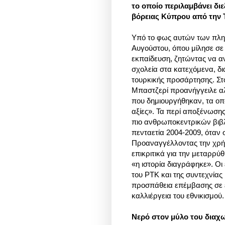
το οποίο περιλαμβάνει δ
βόρειας Κύπρου από την Τ
Υπό το φως αυτών των πληρ
Αυγούστου, όπου μίλησε σε 
εκπαίδευση, ζητώντας να αν
σχολεία στα κατεχόμενα, δ
τουρκικής προσάρτησης. Στ
Μπαστζερί προανήγγειλε αλ
που δημιουργήθηκαν, τα οπο
αξίες». Τα περί αποξένωσης 
πιο ανθρωποκεντρικών βιβλ
πενταετία 2004-2009, όταν 
Προαναγγέλλοντας την χρή
επικριτικά για την μεταρρύθ
«η ιστορία διαγράφηκε». Οι
του ΡΤΚ και της συντεχνίας
προσπάθεια επέμβασης σε ε
καλλιέργεια του εθνικισμού.
Νερό στον μύλο του διαχ