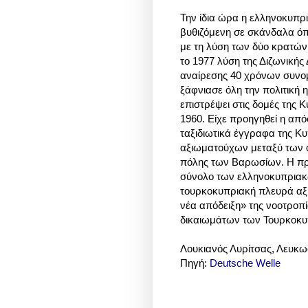
Την ίδια ώρα η ελληνοκυπρ
βυθιζόμενη σε σκάνδαλα ό
με τη λύση των δύο κρατών
το 1977 λύση της Διζωνικής
αναίρεσης 40 χρόνων συνομ
ξάφνιασε όλη την πολιτική 
επιστρέψει στις δομές της 
1960. Είχε προηγηθεί η απ
ταξιδιωτικά έγγραφα της 
αξιωματούχων μεταξύ των οπ
πόλης των Βαρωσίων. Η πρ
σύνολο των ελληνοκυπριακ
τουρκοκυπριακή πλευρά αξ
νέα απόδειξη» της νοοτροπ
δικαιωμάτων των Τουρκοκυ
Λουκιανός Λυρίτσας, Λευκω
Πηγή:
Deutsche Welle