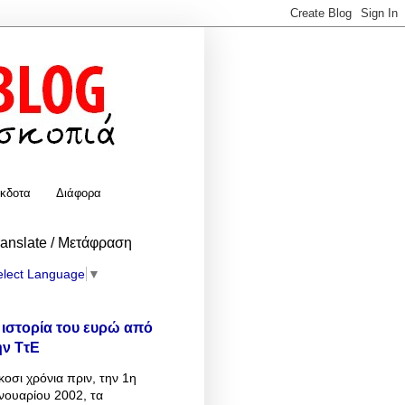
κδοτα
Διάφορα
ranslate / Μετάφραση
elect Language
▼
 ιστορία του ευρώ από
ην ΤτΕ
κοσι χρόνια πριν, την 1η
νουαρίου 2002, τα