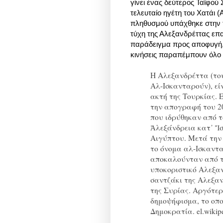
γίνει ένας δεύτερος Ταϊφού
τελευταίο ηγέτη του Χατάι 
πληθυσμού υπάχθηκε στην τ
τύχη της Αλεξανδρέττας επ
παράδειγμα προς αποφυγή, 
κινήσεις παραπέμπουν όλο 
Η Αλεξανδρέττα (τουρκικ
Αλ-Ισκανταρούν), εί
ακτή της Τουρκίας. 
την απογραφή του 20
που ιδρύθηκαν από τ
Ἀλεξάνδρεια κατ᾽ Ἴσ
Αιγύπτου. Μετά την 
το όνομα αλ-Ισκαντα
αποκαλούνταν από τ
υποκοριστικό Αλεξαν
σαντζάκι της Αλεξα
της Συρίας. Αργότερ
δημοψήφισμα, το οπο
Δημοκρατία. el.wikipe