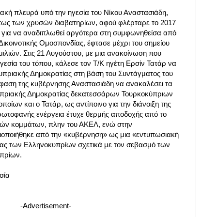
ιακή πλευρά υπό την ηγεσία του Νίκου Αναστασιάδη,
πως των χρυσών διαβατηρίων, αφού φλέρταρε το 2017
 για να αναδιπλωθεί αργότερα στη συμφωνηθείσα από
 Δικοινοτικής Ομοσπονδίας, έφτασε μέχρι του σημείου
ιλιών. Στις 21 Αυγούστου, με μια ανακοίνωση που
ηγεσία του τόπου, κάλεσε τον Τ/Κ ηγέτη Ερσίν Τατάρ να
Κυπριακής Δημοκρατίας στη βάση του Συντάγματος του
όφαση της κυβέρνησης Αναστασιάδη να ανακαλέσει τα
Κυπριακής Δημοκρατίας δεκατεσσάρων Τουρκοκύπριων
οίων και ο Τατάρ, ως αντίποινο για την διάνοιξη της
ωτοφανής ενέργεια έτυχε θερμής αποδοχής από το
ών κομμάτων, πλην του ΑΚΕΛ, ενώ στην
ιοποιήθηκε από την «κυβέρνηση» ως μια «εντυπωσιακή
ίας των Ελληνοκυπρίων σχετικά με τον σεβασμό των
πρίων.
σία
-Advertisement-