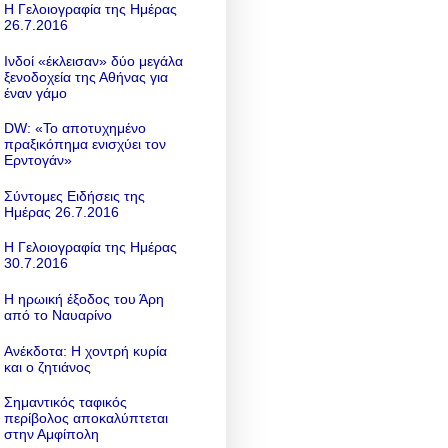
Η Γελοιογραφία της Ημέρας
26.7.2016
Ινδοί «έκλεισαν» δύο μεγάλα
ξενοδοχεία της Αθήνας για
έναν γάμο
DW: «To αποτυχημένο
πραξικόπημα ενισχύει τον
Ερντογάν»
Σύντομες Ειδήσεις της
Ημέρας 26.7.2016
Η Γελοιογραφία της Ημέρας
30.7.2016
Η ηρωική έξοδος του Άρη
από το Ναυαρίνο
Ανέκδοτα: Η χοντρή κυρία
και ο ζητιάνος
Σημαντικός ταφικός
περίβολος αποκαλύπτεται
στην Αμφίπολη