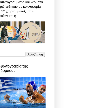
απεζογραμμάτια και κέρματα
υρώ τέθηκαν σε κυκλοφορία
 12 χώρες, μεταξύ των
οίων και η ...
 φωτογραφία της
βδομάδας