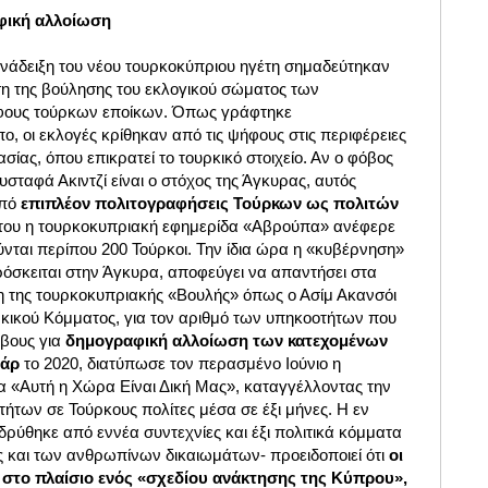
φική αλλοίωση
 ανάδειξη του νέου τουρκοκύπριου ηγέτη σημαδεύτηκαν
ση της βούλησης του εκλογικού σώματος των
φους τούρκων εποίκων. Όπως γράφτηκε
πο, οι εκλογές κρίθηκαν από τις ψήφους στις περιφέρειες
σίας, όπου επικρατεί το τουρκικό στοιχείο. Αν ο φόβος
σταφά Ακιντζί είναι ο στόχος της Άγκυρας, αυτός
από
επιπλέον πολιτογραφήσεις Τούρκων ως πολιτών
ύστου η τουρκοκυπριακή εφημερίδα «Αβρούπα» ανέφερε
νται περίπου 200 Τούρκοι. Την ίδια ώρα η «κυβέρνηση»
σκειται στην Άγκυρα, αποφεύγει να απαντήσει στα
 της τουρκοκυπριακής «Βουλής» όπως ο Ασίμ Ακανσόι
κικού Κόμματος, για τον αριθμό των υπηκοοτήτων που
βους για
δημογραφική αλλοίωση των κατεχομένων
τάρ
το 2020, διατύπωσε τον περασμένο Ιούνιο η
 «Αυτή η Χώρα Είναι Δική Μας», καταγγέλλοντας την
των σε Τούρκους πολίτες μέσα σε έξι μήνες. Η εν
ρύθηκε από εννέα συντεχνίες και έξι πολιτικά κόμματα
ς και των ανθρωπίνων δικαιωμάτων- προειδοποιεί ότι
οι
 στο πλαίσιο ενός «σχεδίου ανάκτησης της Κύπρου»,