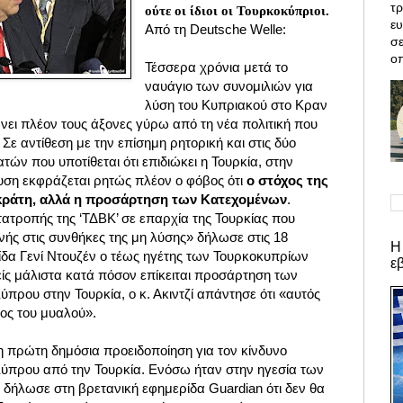
τρ
ούτε οι ίδιοι οι Τουρκοκύπριοι.
ε
Από τη Deutsche Welle:
σε
οπ
Τέσσερα χρόνια μετά το
ναυάγιο των συνομιλιών για
λύση του Κυπριακού στο Κραν
ι πλέον τους άξονες γύρω από τη νέα πολιτική που
Σε αντίθεση με την επίσημη ρητορική και στις δύο
τών που υποτίθεται ότι επιδιώκει η Τουρκία, στην
υση εκφράζεται ρητώς πλέον ο φόβος ότι
ο στόχος της
ο κράτη, αλλά η προσάρτηση των Κατεχομένων
.
τατροπής της ‘ΤΔΒΚ’ σε επαρχία της Τουρκίας που
ανής στις συνθήκες της μη λύσης» δήλωσε στις 18
Η
ίδα Γενί Ντουζέν ο τέως ηγέτης των Τουρκοκυπρίων
ε
ίς μάλιστα κατά πόσον επίκειται προσάρτηση των
ρου στην Τουρκία, ο κ. Ακιντζί απάντησε ότι «αυτός
ρος του μυαλού».
η πρώτη δημόσια προειδοποίηση για τον κίνδυνο
ύπρου από την Τουρκία. Ενόσω ήταν στην ηγεσία των
ί δήλωσε στη βρετανική εφημερίδα Guardian ότι δεν θα