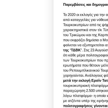
Παρεμβάσεις και δημογρα
Το 2020 οι εκλογές για την
από καταγγελίες για νόθευ
Τουρκοκυπρίων από τις ψή
χαρακτηριστικά στον τ/κ Τύ
του Τρικώμου και της Καρπα
που εκφράζει δημόσια ο Μου
φαίνεται να εξυπηρετείται 
της ‘ΤΔΒΚ’
. Στις 23 Αυγο
ότι κάθε μέρα πολιτογραφού
των Τουρκοκυπρίων που πρό
ερωτήματα που θέτουν μέλη
του Ρεπουμπλικανικού Τουρ
χορηγούνται. Ανάλογους φό
μετά την εκλογή Ερσίν Τα
τουρκοκυπριακή πλατφόρμα
παραχώρηση 2.500 υπηκοοτή
λόγω πλατφόρμα- η οποία ιδ
με ατζέντα υπέρ της ειρήνη
πολιτογραφήσεις γίνονται