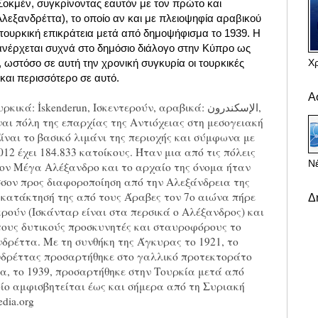
 Σοκμέν, συγκρίνοντας εαυτόν με τον πρώτο και
(Αλεξανδρέττα), το οποίο αν και με πλειοψηφία αραβικού
ουρκική επικράτεια μετά από δημοψήφισμα το 1939. Η
ανέρχεται συχνά στο δημόσιο διάλογο στην Κύπρο ως
Χ
ωστόσο σε αυτή την χρονική συγκυρία οι τουρκικές
και περισσότερο σε αυτό.
Α
ά: İskenderun, Ισκεντερούν, αραβικά: الإسكندرون,
ναι πόλη της επαρχίας της Αντιόχειας στη μεσογειακή
Είναι το βασικό λιμάνι της περιοχής και σύμφωνα με
12 έχει 184.833 κατοίκους. Ήταν μια από τις πόλεις
Νέ
ον Μέγα Αλέξανδρο και το αρχαίο της όνομα ήταν
σον προς διαφοροποίηση από την Αλεξάνδρεια της
κατάκτησή της από τους Άραβες τον 7ο αιώνα πήρε
Δ
ρούν (Ισκάνταρ είναι στα περσικά ο Αλέξανδρος) και
ους δυτικούς προσκυνητές και σταυροφόρους το
δρέττα. Με τη συνθήκη της Άγκυρας το 1921, το
νδρέττας προσαρτήθηκε στο γαλλικό προτεκτοράτο
α, το 1939, προσαρτήθηκε στην Τουρκία μετά από
ίο αμφισβητείται έως και σήμερα από τη Συριακή
dia.org