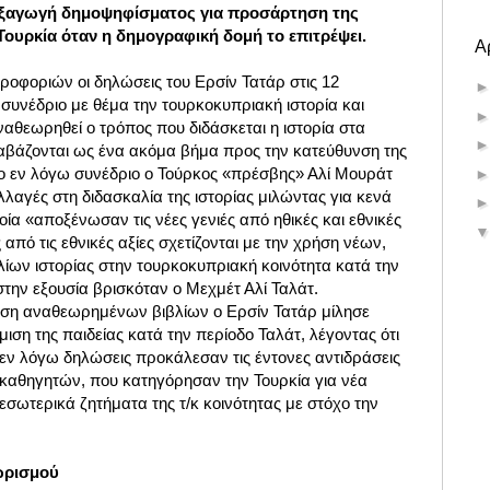
ιεξαγωγή δημοψηφίσματος για προσάρτηση της
ουρκία όταν η δημογραφική δομή το επιτρέψει.
Α
οφοριών οι δηλώσεις του Ερσίν Τατάρ στις 12
συνέδριο με θέμα την τουρκοκυπριακή ιστορία και
αθεωρηθεί ο τρόπος που διδάσκεται η ιστορία στα
ιαβάζονται ως ένα ακόμα βήμα προς την κατεύθυνση της
ο εν λόγω συνέδριο ο Τούρκος «πρέσβης» Αλί Μουράτ
λαγές στη διδασκαλία της ιστορίας μιλώντας για κενά
ία «αποξένωσαν τις νέες γενιές από ηθικές και εθνικές
από τις εθνικές αξίες σχετίζονται με την χρήση νέων,
ίων ιστορίας στην τουρκοκυπριακή κοινότητα κατά την
στην εξουσία βρισκόταν ο Μεχμέτ Αλί Ταλάτ.
ση αναθεωρημένων βιβλίων ο Ερσίν Τατάρ μίλησε
μιση της παιδείας κατά την περίοδο Ταλάτ, λέγοντας ότι
 εν λόγω δηλώσεις προκάλεσαν τις έντονες αντιδράσεις
 καθηγητών, που κατηγόρησαν την Τουρκία για νέα
σωτερικά ζητήματα της τ/κ κοινότητας με στόχο την
ωρισμού