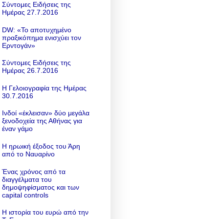
Σύντομες Ειδήσεις της
Ημέρας 27.7.2016
DW: «To αποτυχημένο
πραξικόπημα ενισχύει τον
Ερντογάν»
Σύντομες Ειδήσεις της
Ημέρας 26.7.2016
Η Γελοιογραφία της Ημέρας
30.7.2016
Ινδοί «έκλεισαν» δύο μεγάλα
ξενοδοχεία της Αθήνας για
έναν γάμο
Η ηρωική έξοδος του Άρη
από το Ναυαρίνο
Ένας χρόνος από τα
διαγγέλματα του
δημοψηφίσματος και των
capital controls
Η ιστορία του ευρώ από την