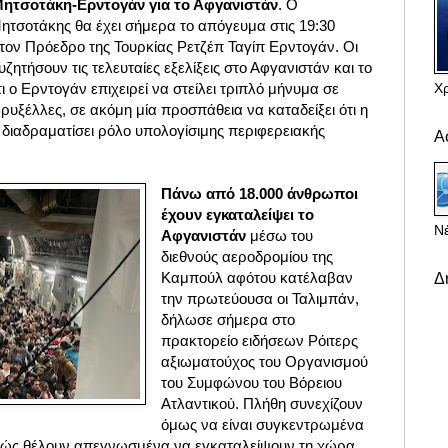
Μητσοτάκη-Ερντογάν για το Αφγανιστάν
. Ο
τσοτάκης θα έχει σήμερα το απόγευμα στις 19:30
 τον Πρόεδρο της Τουρκίας Ρετζέπ Ταγίπ Ερντογάν. Οι
ζητήσουν τις τελευταίες εξελίξεις στο Αφγανιστάν και το
Χ
ι ο Ερντογάν επιχειρεί να στείλει τριπλό μήνυμα σε
υξέλλες, σε ακόμη μία προσπάθεια να καταδείξει ότι η
 διαδραματίσει ρόλο υπολογίσιμης περιφερειακής
Α
Πάνω από 18.000 άνθρωποι
έχουν εγκαταλείψει το
Νέ
Αφγανιστάν
μέσω του
διεθνούς αεροδρομίου της
Καμπούλ αφότου κατέλαβαν
Δ
την πρωτεύουσα οι Ταλιμπάν,
δήλωσε σήμερα στο
πρακτορείο ειδήσεων Ρόιτερς
αξιωματούχος του Οργανισμού
του Συμφώνου του Βόρειου
Ατλαντικού. Πλήθη συνεχίζουν
όμως να είναι συγκεντρωμένα
θώς θέλουν απεγνωσμένα να εγκαταλείψουν τη χώρα.