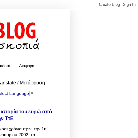
κδοτα
Διάφορα
ranslate / Μετάφραση
elect Language
▼
 ιστορία του ευρώ από
ην ΤτΕ
κοσι χρόνια πριν, την 1η
νουαρίου 2002, τα