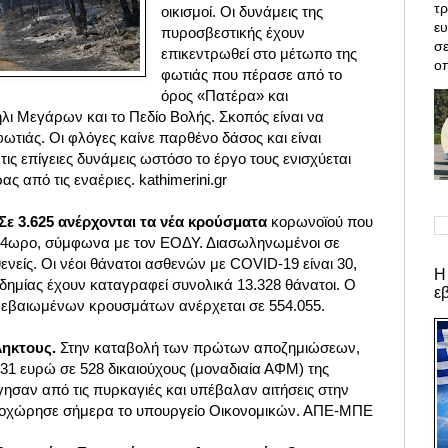
τρ
οικισμοί. Οι δυνάμεις της
ε
πυροσβεστικής έχουν
σε
επικεντρωθεί στο μέτωπο της
οπ
φωτιάς που πέρασε από το
όρος «Πατέρα» και
ήλι Μεγάρων και το Πεδίο Βολής.
Σκοπός είναι να
ωτιάς. Οι φλόγες καίνε παρθένο δάσος και είναι
ις επίγειες δυνάμεις ωστόσο το έργο τους ενισχύεται
 από τις εναέριες. kathimerini.gr
ε 3.625 ανέρχονται τα νέα κρούσματα
κορωνοϊού που
 24ωρο, σύμφωνα με τον ΕΟΔΥ. Διασωληνωμένοι σε
είς. Οι νέοι θάνατοι ασθενών με COVID-19 είναι 30,
Η
δημίας έχουν καταγραφεί συνολικά 13.328 θάνατοι. Ο
ε
βεβαιωμένων κρουσμάτων ανέρχεται σε 554.055.
ληκτους.
Στην καταβολή των πρώτων αποζημιώσεων,
31 ευρώ σε 528 δικαιούχους (μοναδιαία ΑΦΜ) της
ησαν από τις πυρκαγιές και υπέβαλαν αιτήσεις στην
προχώρησε σήμερα το υπουργείο Οικονομικών. ΑΠΕ-ΜΠΕ