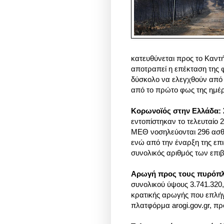
κατευθύνεται προς το Καντ
αποτραπεί η επέκταση της φ
δύσκολο να ελεγχθούν από τ
από το πρώτο φως της ημέρας
Κορωνοϊός στην Ελλάδα: Σ
εντοπίστηκαν το τελευταίο
ΜΕΘ νοσηλεύονται 296 ασθεν
ενώ από την έναρξη της επι
συνολικός αριθμός των επι
Aρωγή προς τους πυρόπ
συνολικού ύψους 3.741.320,
κρατικής αρωγής που επλήγ
πλατφόρμα arogi.gov.gr, 