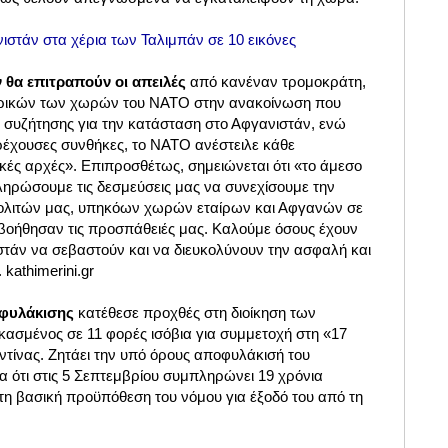
ιστάν στα χέρια των Ταλιμπάν σε 10 εικόνες
θα επιτραπούν οι απειλές
από κανέναν τρομοκράτη,
τερικών των χωρών του ΝΑΤΟ στην ανακοίνωση που
ς συζήτησης για την κατάσταση στο Αφγανιστάν, ενώ
 τρέχουσες συνθήκες, το ΝΑΤΟ ανέστειλε κάθε
κές αρχές». Επιπροσθέτως, σημειώνεται ότι «το άμεσο
ληρώσουμε τις δεσμεύσεις μας να συνεχίσουμε την
λιτών μας, υπηκόων χωρών εταίρων και Αφγανών σε
υ βοήθησαν τις προσπάθειές μας. Καλούμε όσους έχουν
στάν να σεβαστούν και να διευκολύνουν την ασφαλή και
kathimerini.gr
φυλάκισης
κατέθεσε προχθές στη διοίκηση των
ασμένος σε 11 φορές ισόβια για συμμετοχή στη «17
ίνας. Ζητάει την υπό όρους αποφυλάκισή του
α ότι στις 5 Σεπτεμβρίου συμπληρώνει 19 χρόνια
τη βασική προϋπόθεση του νόμου για έξοδό του από τη