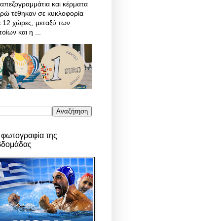
απεζογραμμάτια και κέρματα
υρώ τέθηκαν σε κυκλοφορία
 12 χώρες, μεταξύ των
οίων και η ...
 φωτογραφία της
βδομάδας