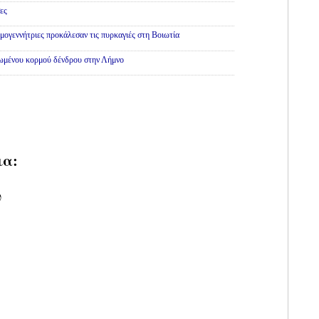
ες
εμογεννήτριες προκάλεσαν τις πυρκαγιές στη Βοιωτία
θωμένου κορμού δένδρου στην Λήμνο
ια:
υ