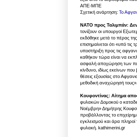
ΑΠΕ-ΜΠΕ
Σχετική ανάρτηση:
Το Αφγαν
ΝΑΤΟ προς Ταλιμπάν: Δεν 
τονίζουν οι υπουργοί Εξω
εκδόθηκε μετά το πέρας τη
επισημαίνεται ότι «υπό τις
υποστήριξη προς τις αφγανι
καθήκον τώρα είναι να εκπ
ασφαλή αποχώρηση των πο
κίνδυνο, ιδίως εκείνων πο
θέσεις εξουσίας στο Αφγανι
μεθοδική αναχώρησή τους». 
Κουφοντίνας:
Αίτημα απο
φυλακών Δομοκού ο καταδικ
Νοέμβρη» Δημήτρης Κουφοντ
προβάλλοντας το επιχείρημ
εγκλεισμού και άρα πληροί 
φυλακή. kathimerini.gr