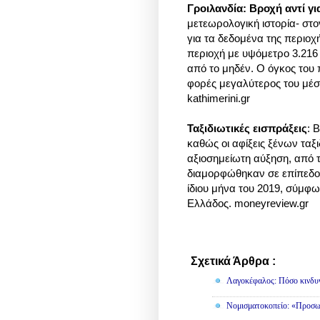
Γροιλανδία: Βροχή αντί γ
μετεωρολογική ιστορία- στο
για τα δεδομένα της περιο
περιοχή με υψόμετρο 3.21
από το μηδέν. Ο όγκος του
φορές μεγαλύτερος του μέσ
kathimerini.gr
Ταξιδιωτικές εισπράξεις
: 
καθώς οι αφίξεις ξένων ταξ
αξιοσημείωτη αύξηση, από τ
διαμορφώθηκαν σε επίπεδο 
ίδιου μήνα του 2019, σύμφω
Ελλάδος. moneyreview.gr
Σχετικά Άρθρα :
Διάφορα
Λαγοκέφαλος: Πόσο κινδυν
Νομισματοκοπείο: «Προσω