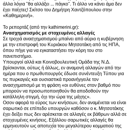
άλλα λόγια "θα αλλάξει ... πάγκο". Τι άλλο να κάνει άμα δεν
έχει παίχτες! Σκίτσο του Δημήτρη Χαντζόπουλου στην
«Καθημερινή».
Το ρεπορτάζ (από την kathimerini.gr):
Ανασχηματισμός με στοχευμένες αλλαγές
Σε τροχιά ανασχηματισμού μπαίνει από αύριο η κυβέρνηση
με την επιστροφή του Κυριάκου Μητσοτάκη από τις ΗΠΑ,
όπου πήγε για να εγκαταστήσει την κόρη του στο
πανεπιστήμιο.
Υπουργοί αλλά και Κοινοβουλευτική Ομάδα της Ν.Δ.
βρίσκονται, ούτως ή άλλως, εν αναμονή αλλαγών από την
ημέρα που ο πρωθυπουργός έδωσε συνέντευξη Τύπου για
τις πυρκαγιές και ουσιαστικά προανήγγειλε τον
ανασχηματισμό με τη φράση «οι ευθύνες στον βαθμό που
μπορούν να προσωποποιηθούν θα αποδοθούν την
κατάλληλη στιγμή, όχι την ώρα της μάχης».
Οσον αφορά το εύρος των κινήσεων, δεν αναμένεται να είναι
σαρωτικό σε επίπεδο υπουργών καθόσον ο κ. Μητσοτάκης
έχει δείξει πως δεν αρέσκεται σε αλλαγές εκ βάθρων αλλά σε
στοχευμένες κινήσεις. Εξάλλου σαρωτικές αλλαγές θα
ερμηνευτούν ως αποτυχία του μεγαλύτερου κομματιού της