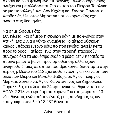
Ακραία καιρικά φαινόμενα, πυρκαγιές... αλλά ο κορωνοϊός
αντέχει και μεταλλάσσεται. Στο σκίτσο του Πετρου Τσιολάκη,
σε μια παραλλαγή των Δον Κιχώτη και Σάντσο Πάντσα, ο
Χαρδαλιάς λέει στον Μητσοτάκη ότι ο κορωνοϊός έχει ...
ανοσία στις θεομηνίες!
Να σημειώσουμε ότι:
Συνεχίζεται και σήμερα η σκληρή μάχη με τις φλόγες στην
Αττική. Στα Βίλια η νύχτα αναμένεται ιδιαίτερα δύσκολη,
καθώς υπάρχει ενεργό μέτωπο που κινείται ανεξέλεγκτα
προς το όρος Πατέρας, ενώ στην περιοχή επιχειρούν
συνεχώς όλα τα διαθέσιμα εναέρια μέσα. Στην Κερατέα το
πύρινο μέτωπο βαίνει προς οριοθετηση, αλλά έχουν
αναφερθεί ζημιές σε σπίτια που βρίσκονται διάσπαρτα στην
περιοχή. Μέσω του 112 έχει δοθεί εντολή για εκκένωση των
οικισμών Μικρό και Μεγάλο Βαθυχώρι, Άγιος Γεώργιος,
Μαρκάτι, Συντερίνα, Άγιος Κωνσταντίνος και Δημουλάκι.
Παράλληλα,
το τελευταίο 24ωρο ανακοινώθηκαν από τον
ΕΟΔΥ
2.218 νέα κρούσματα κορωνοϊού στη χώρα και 13
νέοι θάνατοι, ενώ από την έναρξη της πανδημίας έχουν
καταγραφεί συνολικά 13.237 θάνατοι.
- Advertisement-