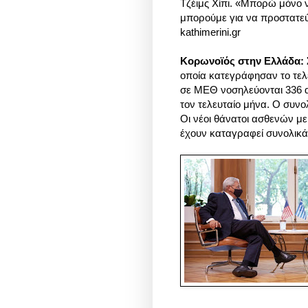
Τζέιμς Χίπι. «Μπορώ μόνο ν
μπορούμε για να προστατεύσ
kathimerini.gr
Κορωνοϊός στην Ελλάδα: Σ
οποία κατεγράφησαν το τε
σε ΜΕΘ νοσηλεύονται 336 α
τον τελευταίο μήνα. Ο συν
Οι νέοι θάνατοι ασθενών με
έχουν καταγραφεί συνολικά 