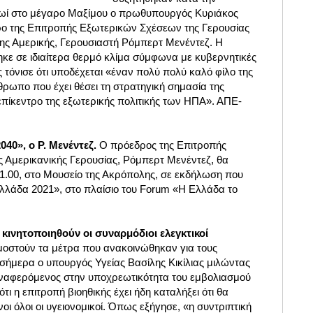
ρωί στο μέγαρο Μαξίμου ο πρωθυπουργός Κυριάκος
ο της Επιτροπής Εξωτερικών Σχέσεων της Γερουσίας
ς Αμερικής, Γερουσιαστή Ρόμπερτ Μενέντεζ. Η
ε σε ιδιαίτερα θερμό κλίμα
σύμφωνα με κυβερνητικές
τόνισε ότι υποδέχεται «έναν πολύ πολύ καλό φίλο της
ρωπο που έχει θέσει τη στρατηγική σημασία της
επίκεντρο της εξωτερικής πολιτικής των ΗΠΑ». ΑΠΕ-
40», ο Ρ. Μενέντεζ.
Ο πρόεδρος της Επιτροπής
Αμερικανικής Γερουσίας, Ρόμπερτ Μενέντεζ, θα
 21.00, στο Μουσείο της Ακρόπολης, σε εκδήλωση που
λλάδα 2021», στο πλαίσιο του Forum «Η Ελλάδα το
α κινητοποιηθούν οι συναρμόδιοι ελεγκτικοί
οστούν τα μέτρα που ανακοινώθηκαν για τους
σήμερα ο υπουργός Υγείας Βασίλης Κικίλιας μιλώντας
Αναφερόμενος στην υποχρεωτικότητα του εμβολιασμού
ότι η επιτροπή βιοηθικής έχει ήδη καταλήξει ότι θα
οι όλοι οι υγειονομικοί. Όπως εξήγησε, «η συντριπτική