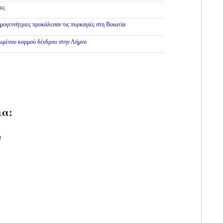
ες
εμογεννήτριες προκάλεσαν τις πυρκαγιές στη Βοιωτία
θωμένου κορμού δένδρου στην Λήμνο
ια:
υ