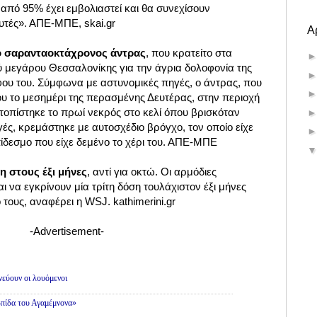
από 95% έχει εμβολιαστεί και θα συνεχίσουν
ευτές». ΑΠΕ-ΜΠΕ, skai.gr
Α
 ο σαρανταοκτάχρονος άντρας
, που κρατείτο στα
ύ μεγάρου Θεσσαλονίκης για την άγρια δολοφονία της
υ του. Σύμφωνα με αστυνομικές πηγές, ο άντρας, που
υ το μεσημέρι της περασμένης Δευτέρας, στην περιοχή
οπίστηκε το πρωί νεκρός στο κελί όπου βρισκόταν
ηγές, κρεμάστηκε με αυτοσχέδιο βρόγχο, τον οποίο είχε
ίδεσμο που είχε δεμένο το χέρι του. ΑΠΕ-ΜΠΕ
η στους έξι μήνες
, αντί για οκτώ. Οι αρμόδιες
ι να εγκρίνουν μία τρίτη δόση τουλάχιστον έξι μήνες
τους, αναφέρει η WSJ. kathimerini.gr
-Advertisement-
εύουν οι λουόμενοι
πίδα του Αγαμέμνονα»