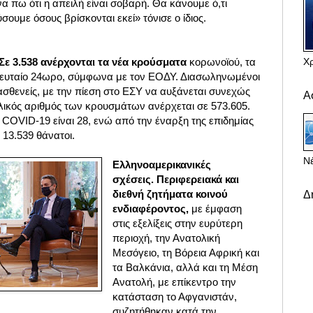
α πω ότι η απειλή είναι σοβαρή. Θα κάνουμε ό,τι
ουμε όσους βρίσκονται εκεί» τόνισε ο ίδιος.
Χ
ε 3.538 ανέρχονται τα νέα κρούσματα
κορωνοϊού, τα
λευταίο 24ωρο, σύμφωνα με τον ΕΟΔΥ. Διασωληνωμένοι
σθενείς, με την πίεση στο ΕΣΥ να αυξάνεται συνεχώς
Α
ολικός αριθμός των κρουσμάτων ανέρχεται σε 573.605.
 COVID-19 είναι 28, ενώ από την έναρξη της επιδημίας
13.539 θάνατοι.
Νέ
Ελληνοαμερικανικές
σχέσεις. Περιφερειακά και
διεθνή ζητήματα κοινού
Δ
ενδιαφέροντος,
με έμφαση
στις εξελίξεις στην ευρύτερη
περιοχή, την Ανατολική
Μεσόγειο, τη Βόρεια Αφρική και
τα Βαλκάνια, αλλά και τη Μέση
Ανατολή, με επίκεντρο την
κατάσταση το Αφγανιστάν,
συζητήθηκαν κατά την