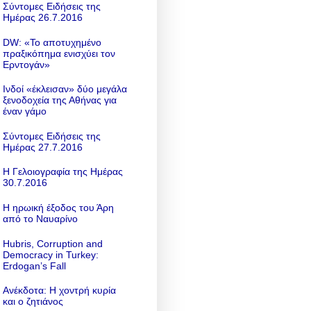
Σύντομες Ειδήσεις της
Ημέρας 26.7.2016
DW: «To αποτυχημένο
πραξικόπημα ενισχύει τον
Ερντογάν»
Ινδοί «έκλεισαν» δύο μεγάλα
ξενοδοχεία της Αθήνας για
έναν γάμο
Σύντομες Ειδήσεις της
Ημέρας 27.7.2016
Η Γελοιογραφία της Ημέρας
30.7.2016
Η ηρωική έξοδος του Άρη
από το Ναυαρίνο
Hubris, Corruption and
Democracy in Turkey:
Erdogan’s Fall
Ανέκδοτα: Η χοντρή κυρία
και ο ζητιάνος