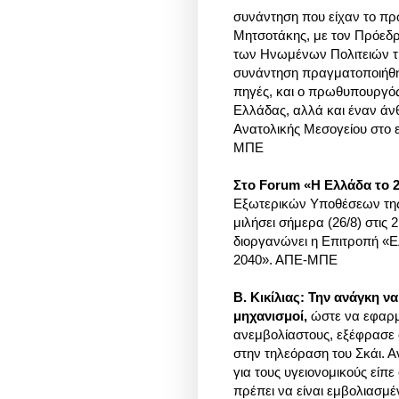
συνάντηση που είχαν το π
Μητσοτάκης,
με τον Πρόεδρ
των Ηνωμένων Πολιτειών τη
συνάντηση πραγματοποιήθηκ
πηγές, και ο πρωθυπουργός 
Ελλάδας, αλλά και έναν άνθ
Ανατολικής Μεσογείου στο 
ΜΠΕ
Στο Forum «Η Ελλάδα το 20
Εξωτερικών Υποθέσεων της 
μιλήσει σήμερα (26/8) στις
διοργανώνει η Επιτροπή «Ε
2040». ΑΠΕ-ΜΠΕ
Β. Κικίλιας: Την ανάγκη ν
μηχανισμοί,
ώστε να εφαρμ
ανεμβολίαστους, εξέφρασε 
στην τηλεόραση του Σκάι. 
για τους υγειονομικούς είπε 
πρέπει να είναι εμβολιασμέν