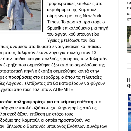
τρ
τρομοκρατικές επιθέσεις στο
ε
αεροδρόμιο της Καμπούλ,
σε
σύμφωνα με τους New York
οπ
Times. Το ρωσικό πρακτορείο
Sputnik επικαλούμενο μια πηγή
του αφγανικού υπουργείου
Υγείας μετέδωσε τον ίδιο
πως ανάμεσα στα θύματα είναι γυναίκες και παιδιά.
η στους Ταλιμπάν έκανε λόγο για τουλάχιστον 13
ν ήταν παιδιά, και για πολλούς φρουρούς των Ταλιμπάν
ν έκρηξη που σημειώθηκε έξω από το αεροδρόμιο της
τρατιωτική πηγή η έκρηξη σημειώθηκε κοντά στην
τρεις προσβάσεις στο αεροδρόμιο όπου τις τελευταίες
Η
δες Αφγανοί, ελπίζοντας ότι θα καταφέρουν να φύγουν
ε
έγχεται από τους Ταλιμπάν. ΑΠΕ-ΜΠΕ
στάν: «πληροφορίες» για επικείμενη επίθεση
στο
πάρχουν «πολύ αξιόπιστες» πληροφορίες από τις
πλοι σχεδιάζουν επίθεση με στόχο τους
δρόμιο της Καμπούλ οι οποίοι προσπαθούν να
τάν, δήλωσε ο Βρετανός υπουργός Ενόπλων Δυνάμεων