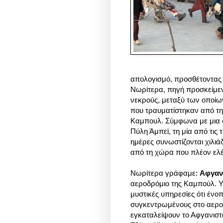
απολογισμό, προσθέτοντας 
Νωρίτερα, πηγή προσκείμεν
νεκρούς, μεταξύ των οποίω
που τραυματίστηκαν από τη
Καμπουλ. Σύμφωνα με μια σ
Πύλη Άμπεϊ, τη μία από τις 
ημέρες συνωστίζονται χιλιά
από τη χώρα που πλέον ελ
Νωρίτερα γράφαμε:
Αφγανι
αεροδρόμιο της Καμπούλ. Υ
μυστικές υπηρεσίες ότι ένο
συγκεντρωμένους στο αερο
εγκαταλείψουν το Αφγανισ