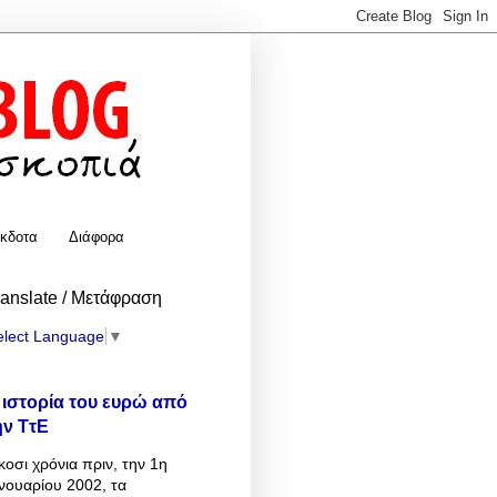
κδοτα
Διάφορα
ranslate / Μετάφραση
elect Language
▼
 ιστορία του ευρώ από
ην ΤτΕ
κοσι χρόνια πριν, την 1η
νουαρίου 2002, τα