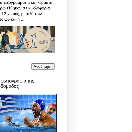
απεζογραμμάτια και κέρματα
υρώ τέθηκαν σε κυκλοφορία
 12 χώρες, μεταξύ των
οίων και η ...
 φωτογραφία της
βδομάδας