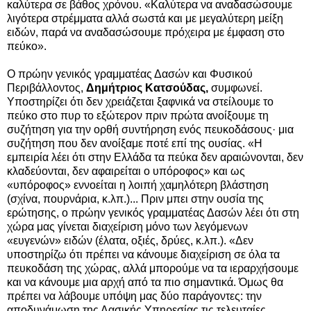
καλύτερα σε βάθος χρόνου. «Καλύτερα να αναδασώσουμε
λιγότερα στρέμματα αλλά σωστά και με μεγαλύτερη μείξη
ειδών, παρά να αναδασώσουμε πρόχειρα με έμφαση στο
πεύκο».
Ο πρώην γενικός γραμματέας Δασών και Φυσικού
Περιβάλλοντος,
Δημήτριος Κατσούδας,
συμφωνεί.
Υποστηρίζει ότι δεν χρειάζεται ξαφνικά να στείλουμε το
πεύκο στο πυρ το εξώτερον πριν πρώτα ανοίξουμε τη
συζήτηση για την ορθή συντήρηση ενός πευκοδάσους· μια
συζήτηση που δεν ανοίξαμε ποτέ επί της ουσίας. «Η
εμπειρία λέει ότι στην Ελλάδα τα πεύκα δεν αραιώνονται, δεν
κλαδεύονται, δεν αφαιρείται ο υπόροφος» και ως
«υπόροφος» εννοείται η λοιπή χαμηλότερη βλάστηση
(σχίνα, πουρνάρια, κ.λπ.)... Πριν μπει στην ουσία της
ερώτησης, ο πρώην γενικός γραμματέας Δασών λέει ότι στη
χώρα μας γίνεται διαχείριση μόνο των λεγόμενων
«ευγενών» ειδών (έλατα, οξιές, δρύες, κ.λπ.). «Δεν
υποστηρίζω ότι πρέπει να κάνουμε διαχείριση σε όλα τα
πευκοδάση της χώρας, αλλά μπορούμε να τα ιεραρχήσουμε
και να κάνουμε μια αρχή από τα πιο σημαντικά. Όμως θα
πρέπει να λάβουμε υπόψη μας δύο παράγοντες: την
αποδυνάμωση της Δασικής Υπηρεσίας τις τελευταίες