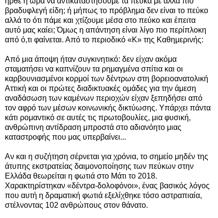
ήρθε η ώρα να αντικαταστήσουμε τα πεύκα με άλλα πιο
βραδυφλεγή είδη; ή μήπως το πρόβλημα δεν είναι το πεύκο
αλλά το ότι πάμε και χτίζουμε μέσα στο πεύκο και έπειτα
αυτό μας καίει; Όμως η απάντηση είναι λίγο πιο περίπλοκη
από ό,τι φαίνεται. Από το περιοδικό «Κ» της Καθημερινής:
Από μια άποψη ήταν συγκινητικό: δεν είχαν ακόμα
σταματήσει να καπνίζουν τα ρημαγμένα σπίτια και οι
καρβουνιασμένοι κορμοί των δέντρων στη βορειοανατολική
Αττική και οι πρώτες διαδικτυακές ομάδες για την άμεση
αναδάσωση των καμένων περιοχών είχαν ξεπηδήσει από
τον αφρό των μέσων κοινωνικής δικτύωσης. Υπάρχει πάντα
κάτι ρομαντικό σε αυτές τις πρωτοβουλίες, μια φυσική,
ανθρώπινη αντίδραση μπροστά στο αδιανόητο μιας
καταστροφής που μας υπερβαίνει...
Αν και η συζήτηση σέρνεται για χρόνια, το σημείο μηδέν της
άτυπης εκστρατείας δαιμονοποίησης των πεύκων στην
Ελλάδα θεωρείται η φωτιά στο Μάτι το 2018.
Χαρακτηρίστηκαν «δέντρα-δολοφόνοι», ένας βασικός λόγος
που αυτή η δραματική φωτιά εξελίχθηκε τόσο αστραπιαία,
στέλνοντας 102 ανθρώπους στον θάνατο.