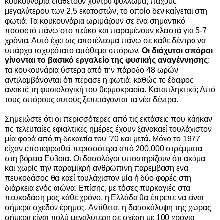
κουκουνάρια διαθέτουν χοντρό φύλλωμα, πάχους
μεγαλύτερου των 2,5 εκατοστών, το οποίο δεν καίγεται στη
φωτιά. Τα κουκουνάρια ωριμάζουν σε ένα σημαντικό
ποσοστό πάνω στο πεύκο και παραμένουν κλειστά για 5-7
χρόνια. Αυτό έχει ως αποτέλεσμα πάνω σε κάθε δέντρο να
υπάρχει ισχυρότατο απόθεμα σπόρων.
Οι διάχυτοι σπόροι
γίνονται το βασικό εργαλείο της φυσικής αναγέννησης
:
τα κουκουνάρια ύστερα από την πάροδο 48 ωρών
αντιλαμβάνονται ότι πέρασε η φωτιά, καθώς το έδαφος
ανακτά τη φυσιολογική του θερμοκρασία. Καταπληκτικό; Από
τους σπόρους αυτούς ξεπετάγονται τα νέα δέντρα.
Σημειώστε ότι οι περισσότερες από τις εκτάσεις που κάηκαν
τις τελευταίες εφιαλτικές ημέρες έχουν ξανακαεί τουλάχιστον
μία φορά από τη δεκαετία του ’70 και μετά. Μόνο το 1977
είχαν αποτεφρωθεί περισσότερα από 200.000 στρέμματα
στη βόρεια Εύβοια. Οι δασολόγοι υποστηρίζουν ότι ακόμα
και χωρίς την παραμικρή ανθρώπινη παρέμβαση ένα
πευκοδάσος θα καεί τουλάχιστον μία ή δύο φορές στη
διάρκεια ενός αιώνα. Επίσης, με τόσες πυρκαγιές στα
πευκοδάση μας κάθε χρόνο, η Ελλάδα θα έπρεπε να είναι
σήμερα σχεδόν έρημος. Αντίθετα, η δασοκάλυψη της χώρας
σήμερα είναι πολύ μεγαλύτερη σε σχέση με 100 χρόνια