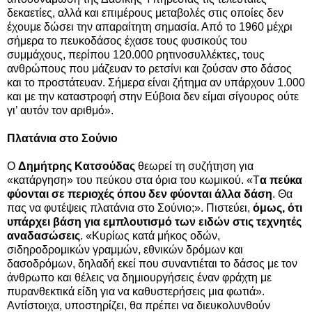
δεκαετίες, αλλά και επιμέρους μεταβολές στις οποίες δεν
έχουμε δώσει την απαραίτητη σημασία. Από το 1960 μέχρι
σήμερα το πευκοδάσος έχασε τους φυσικούς του
συμμάχους, περίπου 120.000 ρητινοσυλλέκτες, τους
ανθρώπους που μάζευαν το ρετσίνι και ζούσαν στο δάσος
και το προστάτευαν. Σήμερα είναι ζήτημα αν υπάρχουν 1.000
και με την καταστροφή στην Εύβοια δεν είμαι σίγουρος ούτε
γι’ αυτόν τον αριθμό».
Πλατάνια στο Σούνιο
Ο
Δημήτρης Κατσούδας
θεωρεί τη συζήτηση για
«κατάργηση» του πεύκου στα όρια του κωμικού. «Τ
α πεύκα
φύονται σε περιοχές όπου δεν φύονται άλλα δάση
. Θα
πας να φυτέψεις πλατάνια στο Σούνιο;». Πιστεύει,
όμως, ότι
υπάρχει βάση για εμπλουτισμό των ειδών στις τεχνητές
αναδασώσεις
. «Κυρίως κατά μήκος οδών,
σιδηροδρομικών γραμμών, εθνικών δρόμων και
δασοδρόμων, δηλαδή εκεί που συναντιέται το δάσος με τον
άνθρωπο και θέλεις να δημιουργήσεις έναν φράχτη με
πυρανθεκτικά είδη για να καθυστερήσεις μια φωτιά».
Αντίστοιχα, υποστηρίζει, θα πρέπει να διευκολυνθούν