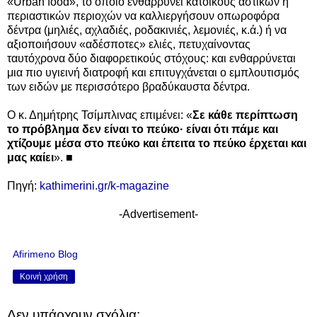
«Urban food», το οποίο ενθαρρύνει κατοίκους αστικών ή
περιαστικών περιοχών να καλλιεργήσουν οπωροφόρα
δέντρα (μηλιές, αχλαδιές, ροδακινιές, λεμονιές, κ.ά.) ή να
αξιοποιήσουν «αδέσποτες» ελιές, πετυχαίνοντας
ταυτόχρονα δύο διαφορετικούς στόχους: και ενθαρρύνεται
μια πιο υγιεινή διατροφή και επιτυγχάνεται ο εμπλουτισμός
των ειδών με περισσότερο βραδύκαυστα δέντρα.
Ο κ. Δημήτρης Τσίμπλινας επιμένει: «
Σε κάθε περίπτωση
το πρόβλημα δεν είναι το πεύκο· είναι ότι πάμε και
χτίζουμε μέσα στο πεύκο και έπειτα το πεύκο έρχεται και
μας καίει
». ■
Πηγή:
kathimerini.gr/k-magazine
-Advertisement-
Afirimeno Blog
Κοινή χρήση
Δεν υπάρχουν σχόλια: