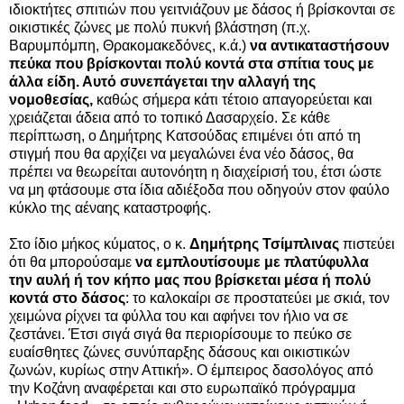
ιδιοκτήτες σπιτιών που γειτνιάζουν με δάσος ή βρίσκονται σε
οικιστικές ζώνες με πολύ πυκνή βλάστηση (π.χ.
Βαρυμπόμπη, Θρακομακεδόνες, κ.ά.)
να αντικαταστήσουν
πεύκα που βρίσκονται πολύ κοντά στα σπίτια τους με
άλλα είδη. Αυτό συνεπάγεται την αλλαγή της
νομοθεσίας,
καθώς σήμερα κάτι τέτοιο απαγορεύεται και
χρειάζεται άδεια από το τοπικό Δασαρχείο. Σε κάθε
περίπτωση, ο Δημήτρης Κατσούδας επιμένει ότι από τη
στιγμή που θα αρχίζει να μεγαλώνει ένα νέο δάσος, θα
πρέπει να θεωρείται αυτονόητη η διαχείρισή του, έτσι ώστε
να μη φτάσουμε στα ίδια αδιέξοδα που οδηγούν στον φαύλο
κύκλο της αέναης καταστροφής.
Στο ίδιο μήκος κύματος, ο κ.
Δημήτρης Τσίμπλινας
πιστεύει
ότι θα μπορούσαμε
να εμπλουτίσουμε με πλατύφυλλα
την αυλή ή τον κήπο μας που βρίσκεται μέσα ή πολύ
κοντά στο δάσος
: το καλοκαίρι σε προστατεύει με σκιά, τον
χειμώνα ρίχνει τα φύλλα του και αφήνει τον ήλιο να σε
ζεστάνει. Έτσι σιγά σιγά θα περιορίσουμε το πεύκο σε
ευαίσθητες ζώνες συνύπαρξης δάσους και οικιστικών
ζωνών, κυρίως στην Αττική». Ο έμπειρος δασολόγος από
την Κοζάνη αναφέρεται και στο ευρωπαϊκό πρόγραμμα