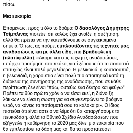
πίσω.
Μια ευκαιρία
Επομένως, προς τι όλο το δράμα;
Ο δασολόγος Δημήτρης
Τσίμπλινας
πιστεύει ότι καλώς έχει ανοίξει η συζήτηση,
αλλά θα πρέπει να την κατευθύνουμε σε συγκεκριμένα
σημεία. Όπως, ας πούμε,
εμπλουτίζοντας τις τεχνητές μας
αναδασώσεις και με άλλα είδη, πιο βραδυφλεγή
(πλατύφυλλα)
. «Ακόμα και στις τεχνητές αναδασώσεις
υπάρχει προτίμηση στο πεύκο, γιατί ξέρουμε ότι το ποσοστό
επιτυχίας είναι πολύ μεγαλύτερο. Η μελικοκιά, η κουτσουπιά,
η βελανιδιά, η χαρουπιά είναι πολύ πιο απαιτητικά κατά τη
διάρκεια της συντήρησης της αναδάσωσης, που σε κάθε
περίπτωση δεν είναι “πάω, φυτεύω ένα δέντρο και φεύγω”.
Πρέπει τα δύο πρώτα χρόνια να είσαι εκεί, η διάνοιξη
λάκκων να είναι η σωστή για να συγκεντρώνει το βρόχινο
νερό, να κάνεις τα ποτίσματά σου το καλοκαίρι». Ο ίδιος
πιστεύει ότι είναι αστείο να λέμε ότι θα καταργήσουμε τα
πευκοδάση, αλλά το Εθνικό Σχέδιο Αναδασώσεων που
εξήγγειλε η κυβέρνηση το 2020 μας δίνει μια ευκαιρία που
θα εμπλουτίσει τα δάση μας και θα τα προστατεύσει