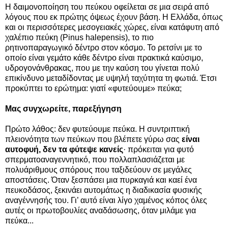
Η δαιμονοποίηση του πεύκου οφείλεται σε μια σειρά από
λόγους που εκ πρώτης όψεως έχουν βάση. Η Ελλάδα, όπως
και οι περισσότερες μεσογειακές χώρες, είναι κατάφυτη από
χαλέπιο πεύκη (Pinus halepensis), το πιο
ρητινοπαραγωγικό δέντρο στον κόσμο. Το ρετσίνι με το
οποίο είναι γεμάτο κάθε δέντρο είναι πρακτικά καύσιμο,
υδρογονάνθρακας, που με την καύση του γίνεται πολύ
επικίνδυνο μεταδίδοντας με υψηλή ταχύτητα τη φωτιά. Έτσι
προκύπτει το ερώτημα: γιατί «φυτεύουμε» πεύκα;
Μας συγχωρείτε, παρεξήγηση
Πρώτο λάθος: δεν φυτεύουμε πεύκα. Η συντριπτική
πλειονότητα των πεύκων που βλέπετε γύρω σας
είναι
αυτοφυή, δεν τα φύτεψε κανείς
· πρόκειται για φυτό
σπερματοαναγεννητικό, που πολλαπλασιάζεται με
πολυάριθμους σπόρους που ταξιδεύουν σε μεγάλες
αποστάσεις. Όταν ξεσπάσει μια πυρκαγιά και καεί ένα
πευκοδάσος, ξεκινάει αυτομάτως η διαδικασία φυσικής
αναγέννησής του. Γι’ αυτό είναι λίγο χαμένος κόπος όλες
αυτές οι πρωτοβουλίες αναδάσωσης, όταν μιλάμε για
πεύκα...