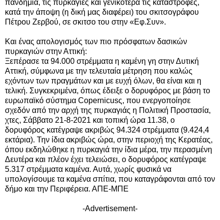
πανδημία, τις πυρκαγιές και γενικότερα τις καταστροφές,
κατά την άποψη (η δική μας διαφέρει) του σκιτσογράφου
Πέτρου Ζερβού, σε σκιτσο του στην «Εφ.Συν».
Και ένας απολογισμός των πιο πρόσφατων δασικών
πυρκαγιών στην Αττική:
Ξεπέρασε τα 94.000 στρέμματα η καμένη γη στην Δυτική
Αττική, σύμφωνα με την τελευταία μέτρηση που καλώς
εχόντων των πραγμάτων και με ευχή όλων, θα είναι και η
τελική. Συγκεκριμένα, όπως έδειξε ο δορυφόρος με βάση το
ευρωπαϊκό σύστημα Copernicusς, που ενεργοποίησε
σχεδόν από την αρχή της πυρκαγιάς η Πολιτική Προστασία,
χτες, Σάββατο 21-8-2021 και τοπική ώρα 11.38, ο
δορυφόρος κατέγραψε ακριβώς 94.324 στρέμματα (9.424,4
εκτάρια). Την ίδια ακριβώς ώρα, στην περιοχή της Κερατέας,
όπου εκδηλώθηκε η πυρκαγιά την ίδια μέρα, την περασμένη
Δευτέρα και πλέον έχει τελειώσει, ο δορυφόρος κατέγραψε
5.317 στρέμματα καμένα. Αυτά, χωρίς φυσικά να
υπολογίσουμε τα καμένα σπίτια, που καταγράφονται από τον
δήμο και την Περιφέρεια. ΑΠΕ-ΜΠΕ
-Advertisement-