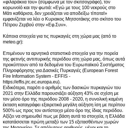
«φιλαράκιια του» (σύμφωνα με τον σκιτσογράφο), τον
κορωνοϊό και την φωτιά: «Εγώ με τους 100 νεκρούς στο
Μάτι καθάρισα, δεν χρειάζεται να αποδείξω τίποτα!»
εμφανίζεται να λέει ο Κυριακος Μητσοτάκης στο σκίτσο του
Πέτρου Ζερβού στην «Εφ.Συν».
Κάποια στοιχεία για τις πυρκαγιές στη χώρα μας (από το
meteo.gr):
Επιμένουν τα αρνητικά στατιστικά στοιχεία για την πορεία
της φετινής αντιπυρικής περιόδου στη χώρα μας, όπως αυτά
προκύπτουν από τα δεδομένα του Ευρωπαϊκού Συστήματος
Πληροφόρησης για Δασικές Πυρκαγιές (European Forest
Fire Information System - EFFIS -
https://effis.jrc.ec.europa.eu).
Ειδικότερα, παρότι ο αριθμός των δασικών πυρκαγιών του
2021 στην Ελλάδα παρουσιάζει αύξηση 43% σε σχέση με
τον μέσο όρο της περιόδου 2008 - 2020, η συνολική καμένη
έκταση καταγράφει εξαιρετικά μεγάλη αύξηση ίση με περίπου
500% ως προς τον αντίστοιχο μέσο όρο της ίδιας περιόδου.
Αξίζει να σημειωθεί πως με βάση αυτά τα στοιχεία, η Ελλάδα
κατατάσσεται πρώτη μεταξύ των 15 εξετασθέντων χωρών
της Μεσογείου. Σε απόλυτους αριθμούς, μέχρι και το