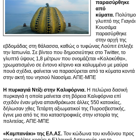
παρασύρθηκε
από
κύματα.
Πολύτιμο
γλυπτό της Γιαγιόι
Κουσάμα
παρασύρθηκε
στην αρχή της
εβδομάδας στη θάλασσα, καθώς ο τυφώνας Λούπιτ έπληξε
την Ιαπωνία. Σε βίντεο που δημοσιεύτηκε στο Twitter, το
γλυπτό ύψους 1,8 μέτρων που ονομάζεται «Κολοκύθα»,
χρωματισμένο σε έντονο κίτρινο και καλυμμένο με μαύρα
πουά σχέδια, φαίνεται να παρασύρεται από τα κύματα κοντά
στην ακτή του νησιού Ναοσίμα. ΑΠΕ-ΜΠΕ
Η πυρκαγιά Ντίξι στην Καλιφόρνια.
Η πελώρια δασική
πυρκαγιά η οποία μαίνεται στη βόρεια Καλιφόρνια επί
σχεδόν έναν μήνα απανθράκωσε άλλες 550 κατοικίες,
δήλωσαν χθες Τετάρτη αξιωματικοί της Πυροσβεστικής,
έγινε μια από τις πιο καταστροφικές στην ιστορία της
πολιτείας. ΑΠΕ-ΜΠΕ
«Καμπανάκι» της ΕΛ.ΑΣ.
Τον κώδωνα του κινδύνου προς
τους πολίτες κρούει η Ελληνική Αστυνομία, για το