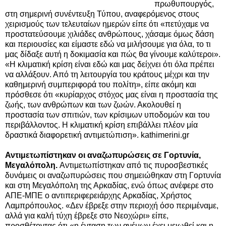
πρωθυπουργός,
στη σημερινή συνέντευξη Τύπου, αναφερόμενος στους
χειρισμούς των τελευταίων ημερών είπε ότι «πετύχαμε να
προστατεύσουμε χιλιάδες ανθρώπους, χάσαμε όμως δάση
και περιουσίες και είμαστε εδώ να μιλήσουμε για όλα, το τι
μας δίδαξε αυτή η δοκιμασία και πώς θα γίνουμε καλύτεροι».
«Η κλιματική κρίση είναι εδώ
και μας δείχνει ότι όλα πρέπει
να αλλάξουν. Από τη λειτουργία του κράτους μέχρι και την
καθημερινή συμπεριφορά του πολίτη», είπε ακόμη και
πρόσθεσε ότι «κυρίαρχος στόχος μας είναι η προστασία της
ζωής, των ανθρώπων και των ζωών. Ακολουθεί η
προστασία των σπιτιών, των κρίσιμων υποδομών και του
περιβάλλοντος. Η κλιματική κρίση επιβάλλει πλέον μία
δραστικά διαφορετική αντιμετώπιση». kathimerini.gr
Αντιμετωπίστηκαν οι αναζωπυρώσεις σε Γορτυνία,
Μεγαλόπολη.
Αντιμετωπίστηκαν από τις πυροσβεστικές
δυνάμεις οι αναζωπυρώσεις που σημειώθηκαν στη Γορτυνία
και στη Μεγαλόπολη της Αρκαδίας, ενώ όπως ανέφερε στο
ΑΠΕ-ΜΠΕ ο αντιπεριφερειάρχης Αρκαδίας, Χρήστος
Λαμπρόπουλος. «Δεν έβρεξε στην περιοχή όσο περιμέναμε,
αλλά για καλή τύχη έβρεξε στο Νεοχώρι» είπε,
προσθέτοντας ότι «η ένταση των ανέμων έχει μειωθεί και η