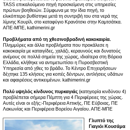
TASS επικαλούμενο πηγή προσκείμενη στις υπηρεσίες
πρώτων βοηθειών. Σύμφωνα με την ίδια πηγή, το
ελικόπτερο βυθίστηκε μετά τη συντριβή του στα νερά της
λίμνης Κουρίλ, στο καταφύγιο Κρανότσκι στην Καμτσάτκα.
ΑΠΕ-ΜΠΕ, kathimerini.gr
Προβλήματα από τη χθεσινοβραδινή κακοκαιρία.
Πλημμύρες και άλλα προβλήματα που προκάλεσε η
κακοκαιρία με καταιγίδες, χαλάζι, κεραυνούς και δυνατούς
ανέμους σε πολλά σημεία της χώρας, ιδιαίτερα στη Βόρεια
Ελλάδα, κλήθηκε να αντιμετωπίσει η Πυροσβεστική
Υπηρεσία από χθες το βράδυ. Το Κέντρο Επιχειρήσεων
δέχτηκε 135 κλήσεις για κοπές δέντρων, αντλήσεις υδάτων
και αφαιρέσεις αντικειμένων. kathimerini.gr
Πολύ υψηλός κίνδυνος πυρκαγιάς
(κατηγορία κινδύνου 4)
προβλέπεται σήμερα Πέμπτη για 4 Περιφέρειες της χώρας.
Αυτές είναι οι εξής:-Περιφέρεια Αττικής, ΠΕ Εύβοιας, ΠΕ
Λακωνίας και Περιφέρεια Βορείου Αιγαίου. ΑΠΕ-ΜΠΕ
Γλυπτό της
Γιαγιόι Κουσάμα