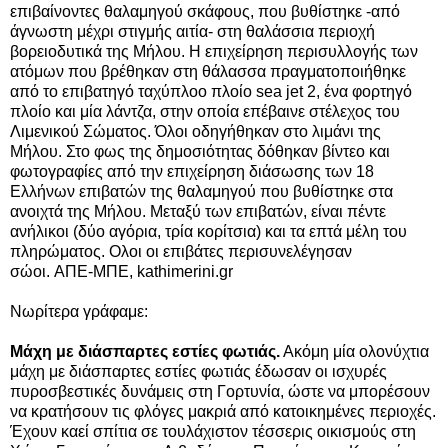
επιβαίνοντες θαλαμηγού σκάφους, που βυθίστηκε -από
άγνωστη μέχρι στιγμής αιτία- στη θαλάσσια περιοχή
βορειοδυτικά της Μήλου. H επιχείρηση περισυλλογής των
ατόμων που βρέθηκαν στη θάλασσα πραγματοποιήθηκε
από το επιβατηγό ταχύπλοο πλοίο sea jet 2, ένα φορτηγό
πλοίο και μία λάντζα, στην οποία επέβαινε στέλεχος του
Λιμενικού Σώματος. Όλοι οδηγήθηκαν στο λιμάνι της
Μήλου.
Στο φως της δημοσιότητας δόθηκαν βίντεο και
φωτογραφίες από την επιχείρηση διάσωσης των 18
Ελλήνων επιβατών της θαλαμηγού που βυθίστηκε στα
ανοιχτά της Μήλου. Μεταξύ των επιβατών, είναι πέντε
ανήλικοι (δύο αγόρια, τρία κορίτσια) και τα επτά μέλη του
πληρώματος. Ολοι οι επιβάτες περισυνελέγησαν
σώοι. ΑΠΕ-ΜΠΕ,
kathimerini.gr
Νωρίτερα γράφαμε:
Μάχη με διάσπαρτες εστίες φωτιάς.
Ακόμη μία ολονύχτια
μάχη με διάσπαρτες εστίες φωτιάς έδωσαν οι ισχυρές
πυροσβεστικές δυνάμεις στη Γορτυνία, ώστε να μπορέσουν
να κρατήσουν τις φλόγες μακριά από κατοικημένες περιοχές.
Έχουν καεί σπίτια σε τουλάχιστον τέσσερις οικισμούς στη