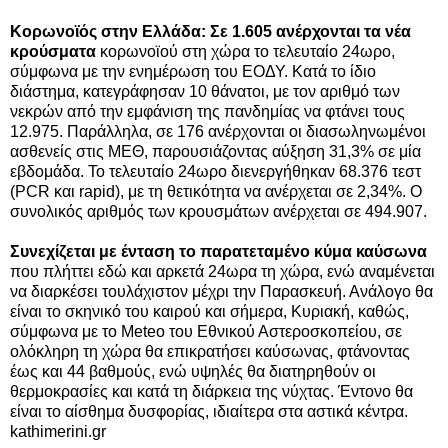
Κορωνοϊός στην Ελλάδα: Σε 1.605 ανέρχονται τα νέα
κρούσματα
κορωνοϊού στη χώρα το τελευταίο 24ωρο,
σύμφωνα με την ενημέρωση του ΕΟΔΥ. Κατά το ίδιο
διάστημα, κατεγράφησαν 10 θάνατοι, με τον αριθμό των
νεκρών από την εμφάνιση της πανδημίας να φτάνει τους
12.975. Παράλληλα, σε 176 ανέρχονται οι διασωληνωμένοι
ασθενείς στις ΜΕΘ, παρουσιάζοντας αύξηση 31,3% σε μία
εβδομάδα. Το τελευταίο 24ωρο διενεργήθηκαν 68.376 τεστ
(PCR και rapid), με τη θετικότητα να ανέρχεται σε 2,34%. Ο
συνολικός αριθμός των κρουσμάτων ανέρχεται σε 494.907.
Συνεχίζεται με ένταση το παρατεταμένο κύμα καύσωνα
που πλήττει εδώ και αρκετά 24ωρα τη χώρα, ενώ αναμένεται
να διαρκέσει τουλάχιστον μέχρι την Παρασκευή. Ανάλογο θα
είναι το σκηνικό του καιρού και σήμερα, Κυριακή, καθώς,
σύμφωνα με το Meteo του Εθνικού Αστεροσκοπείου, σε
ολόκληρη τη χώρα θα επικρατήσει καύσωνας, φτάνοντας
έως και 44 βαθμούς, ενώ υψηλές θα διατηρηθούν οι
θερμοκρασίες και κατά τη διάρκεια της νύχτας. Έντονο θα
είναι το αίσθημα δυσφορίας, ιδιαίτερα στα αστικά κέντρα.
kathimerini.gr