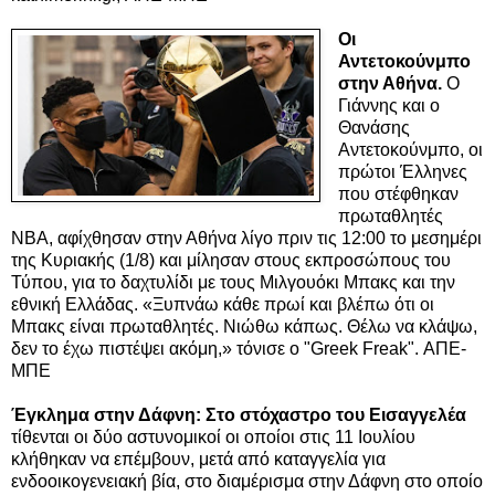
Οι
Αντετοκούνμπο
στην Αθήνα.
Ο
Γιάννης και ο
Θανάσης
Αντετοκούνμπο, οι
πρώτοι Έλληνες
που στέφθηκαν
πρωταθλητές
ΝΒΑ, αφίχθησαν στην Αθήνα λίγο πριν τις 12:00 το μεσημέρι
της Κυριακής (1/8) και μίλησαν στους εκπροσώπους του
Τύπου, για το δαχτυλίδι με τους Μιλγουόκι Μπακς και την
εθνική Ελλάδας. «Ξυπνάω κάθε πρωί και βλέπω ότι οι
Μπακς είναι πρωταθλητές. Νιώθω κάπως. Θέλω να κλάψω,
δεν το έχω πιστέψει ακόμη,» τόνισε ο "Greek Freak". ΑΠΕ-
ΜΠΕ
Έγκλημα στην Δάφνη: Στο στόχαστρο του Εισαγγελέα
τίθενται οι δύο αστυνομικοί οι οποίοι στις 11 Ιουλίου
κλήθηκαν να επέμβουν, μετά από καταγγελία για
ενδοοικογενειακή βία, στο διαμέρισμα στην Δάφνη στο οποίο