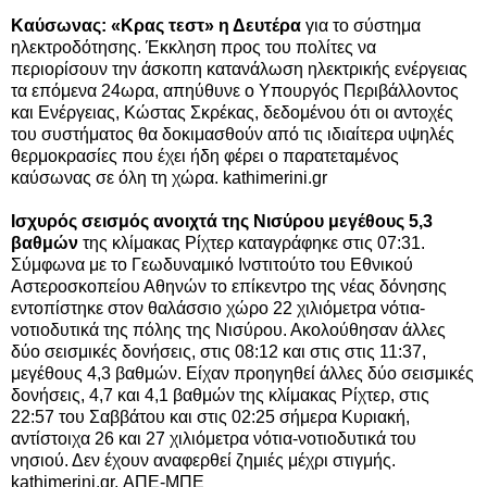
Καύσωνας: «Κρας τεστ» η Δευτέρα
για το σύστημα
ηλεκτροδότησης. Έκκληση προς του πολίτες να
περιορίσουν την άσκοπη κατανάλωση ηλεκτρικής ενέργειας
τα επόμενα 24ωρα, απηύθυνε ο Υπουργός Περιβάλλοντος
και Ενέργειας, Κώστας Σκρέκας, δεδομένου ότι οι αντοχές
του συστήματος θα δοκιμασθούν από τις ιδιαίτερα υψηλές
θερμοκρασίες που έχει ήδη φέρει ο παρατεταμένος
καύσωνας σε όλη τη χώρα. kathimerini.gr
Ισχυρός σεισμός ανοιχτά της Νισύρου μεγέθους 5,3
βαθμών
της κλίμακας Ρίχτερ καταγράφηκε στις 07:31.
Σύμφωνα με το Γεωδυναμικό Ινστιτούτο του Εθνικού
Αστεροσκοπείου Αθηνών το επίκεντρο της νέας δόνησης
εντοπίστηκε στον θαλάσσιο χώρο 22 χιλιόμετρα νότια-
νοτιοδυτικά της πόλης της Νισύρου. Ακολούθησαν άλλες
δύο σεισμικές δονήσεις, στις 08:12 και στις στις 11:37,
μεγέθους 4,3 βαθμών. Είχαν προηγηθεί άλλες δύο σεισμικές
δονήσεις, 4,7 και 4,1 βαθμών της κλίμακας Ρίχτερ, στις
22:57 του Σαββάτου και στις 02:25 σήμερα Κυριακή,
αντίστοιχα 26 και 27 χιλιόμετρα νότια-νοτιοδυτικά του
νησιού. Δεν έχουν αναφερθεί ζημιές μέχρι στιγμής.
kathimerini.gr, ΑΠΕ-ΜΠΕ