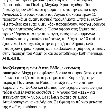
Προστασίας του Πολίτη, Μιχάλης Χρυσοχοΐδης.
Τους
δεκαέξι έχουν φθάσει οι τραυματίες από την φωτιά στην
Αιγιάλεια. Στο νοσοκομείο του Αιγίου διακομίστηκαν 15
περιστατικά με αναπνευστικά προβλήματα. Επτά εξ αυτών
-έξι πολίτες και ένας λιμενικός- παραμένουν, νοσηλευόμενοι
για προληπτικούς λόγους. Όσον αφορά στις ζημιές
που
προκλήθηκαν από την πυρκαγιά, εκτός των καμμένων
δασικών και αγροτικών εκτάσεων, τουλάχιστον 10 σπίτια
έχουν καεί ολοσχερώς στην περιοχή της Ζήριας, ενώ
υπάρχουν ζημιές κυρίως σε περιβάλλοντες χώρους σπιτιών
στην περιοχή του Λαμπίρι και σε αποθήκες» kathimerini.gr,
ΑΠΕ-ΜΠΕ
Ανεξέλεγκτη η φωτιά στη Ρόδο, εκκένωση
οικισμών.
Μάχη με τις φλόγες δίνουν οι πυροσβέστες στο
μέτωπο που ξέσπασε το μεσημέρι της Κυριακής στην
περιοχή Παντάνασσα Ρόδου, μεταξύ των κοινοτήτων
Σορωνής και Θολού και εξαιτίας των ισχυρών ανέμων έχει
πάρει ανεξέλεγκτες διαστάσεις. Μήνυμα του «112» για
εκκένωση του Ψίνθου. Σε εξέλιξη φωτιές σε Έβρο,
Αιτωλοακαρνανία και Λάρισα. Σε ύφεση το πύρινο μέτωπο
της Αχαΐας. kathimerini.gr