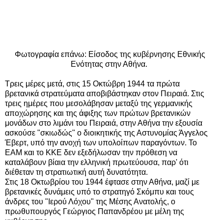
Φωτογραφία επάνω: Είσοδος της κυβέρνησης Εθνικής
Ενότητας στην Αθήνα.
Τ
ρεις μέρες μετά, στις 15 Οκτώβρη 1944 τα πρώτα
βρετανικά στρατεύματα αποβιβάστηκαν στον Πειραιά. Στις
τρεις ημέρες που μεσολάβησαν μεταξύ της γερμανικής
αποχώρησης και της άφιξης των πρώτων βρετανικών
μονάδων στο λιμάνι του Πειραιά, στην Αθήνα την εξουσία
ασκούσε "σκιωδώς" ο διοικητικής της Αστυνομίας Άγγελος
Έβερτ, υπό την ανοχή των υπολοίπων παραγόντων. Το
ΕΑΜ και το ΚΚΕ δεν εξεδήλωσαν την πρόθεση να
καταλάβουν βίαια την ελληνική πρωτεύουσα, παρ' ότι
διέθεταν τη στρατιωτική αυτή δυνατότητα.
Στις 18 Οκτωβρίου του 1944 έφτασε στην Αθήνα, μαζί με
βρετανικές δυνάμεις υπό το στρατηγό Σκόμπυ και τους
άνδρες του "Ιερού Λόχου" της Μέσης Ανατολής, ο
πρωθυπουργός Γεώργιος Παπανδρέου με μέλη της