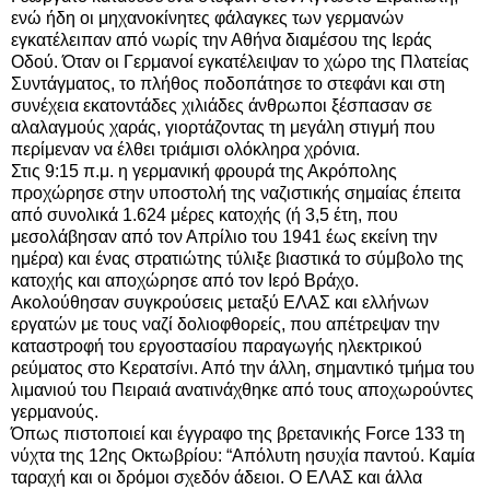
ενώ ήδη οι μηχανοκίνητες φάλαγκες των γερμανών
εγκατέλειπαν από νωρίς την Αθήνα διαμέσου της Ιεράς
Οδού. Όταν οι Γερμανοί εγκατέλειψαν το χώρο της Πλατείας
Συντάγματος, το πλήθος ποδοπάτησε το στεφάνι και στη
συνέχεια εκατοντάδες χιλιάδες άνθρωποι ξέσπασαν σε
αλαλαγμούς χαράς, γιορτάζοντας τη μεγάλη στιγμή που
περίμεναν να έλθει τριάμισι ολόκληρα χρόνια.
Στις 9:15 π.μ. η γερμανική φρουρά της Ακρόπολης
προχώρησε στην υποστολή της ναζιστικής σημαίας έπειτα
από συνολικά 1.624 μέρες κατοχής (ή 3,5 έτη, που
μεσολάβησαν από τον Απρίλιο του 1941 έως εκείνη την
ημέρα) και ένας στρατιώτης τύλιξε βιαστικά το σύμβολο της
κατοχής και αποχώρησε από τον Ιερό Βράχο.
Ακολούθησαν συγκρούσεις μεταξύ ΕΛΑΣ και ελλήνων
εργατών με τους ναζί δολιοφθορείς, που απέτρεψαν την
καταστροφή του εργοστασίου παραγωγής ηλεκτρικού
ρεύματος στο Κερατσίνι. Από την άλλη, σημαντικό τμήμα του
λιμανιού του Πειραιά ανατινάχθηκε από τους αποχωρούντες
γερμανούς.
Όπως πιστοποιεί και έγγραφο της βρετανικής Force 133 τη
νύχτα της 12ης Οκτωβρίου: “Απόλυτη ησυχία παντού. Καμία
ταραχή και οι δρόμοι σχεδόν άδειοι. Ο ΕΛΑΣ και άλλα