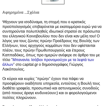
Αφηρημένα ...Σχόλια
Ψάχνουν για ισοδύναμα, τη στιγμή που ο κρατικός
προϋπολογισμός επιβαρύνεται με εκατομμύρια ευρώ για να
συντηρούνται πολυπληθείς ιδιωτικοί στρατοί σε πρόσωπα
του ελληνικού Κοινοβουλίου που δεν είναι καν μέλη του! Ο
λόγος για τους ζώντες πρώην Προέδρους της Βουλής των
Ελλήνων, τους αρχηγούς κομμάτων που δεν υφίστανται
πλέον, τους πρώην Πρωθυπουργούς και έτερους
Καππαδόκες,
όπως προ ημερών ανέφερε σε άρθρο του με
τίτλο "
Μπανανία. Ισόβιοι προνομιούχοι με τα λεφτά των
άλλων
" στο capital.gr ο δημοσιογράφος Γιώργος
Λακόπουλος.
Οι κύριοι και κυρίες "πρώην" έχουν πια πάψει να
προσφέρουν οιαδήποτε υπηρεσία, εντούτοις η Βουλή τους
διαθέτει γραφεία, προσωπικό και αστυνομικούς συνοδούς
(από ποιους άραγε κινδυνεύουν;) και οι φορολογούμενοι
πολίτες πληρώνουν.