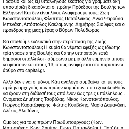
Γραφείο και ως έξι υπάλληλους έκαστος για γραμματειακή
υποστήριξη δικαιούνται οι πρώην Πρόεδροι της Βουλής των
Ελλήνων! Και δεν είναι λίγοι. Αναφέρουμε τους: Ζωή
Κωνσταντοπούλου, Φίλιππος Πετσάλνικος, Αννα Ψαρούδα-
Μπενάκη, Απόστολος Κακλαμάνης, Δημήτρης Σιούφας και ο
πρόεδρος της μιας μέρας ο Βύρων Πολύδωρας.
Θα σταθούμε ενδεικτικά στην περίπτωση της Ζωής
Κωνσταντοπούλου; Η κυρία θα νέμεται εφεξής ως ιδιώτης,
τρία γραφεία της Βουλής και θα την υπηρετούν εφτά
δημόσιοι υπάλληλοι - σύμφωνα με μια άλλη ερμηνεία μπορεί
να φτάσουν και στους 13, όπως αναφέρεται στο παραπάνω
άρθρο στο capital.gr.
Αλλά δεν είναι οι μόνοι. Κάτι ανάλογο συμβαίνει και με τους
πρώην αρχηγούς των πρώην κομμάτων, που εξακολουθούν
να έχουν στη διάθεσήτους από έναν έως τρεις υπάλληλους!.
Ονόματα: Δημήτρης Τσοβόλας, Νίκος Κωνσταντόπουλος,
Γιώργος Καρατζαφέρης, Φώτης Κουβέλης, Μαρία Δαμανάκη,
Αλέκος Αλαβάνος.
Ομοίως για τους πρώην Πρωθυπουργούς: (Κων.
Μητσοτάκης, Κων. Σημίτης, Γεωρ. Παπανδρέου). Παρ' ότι η