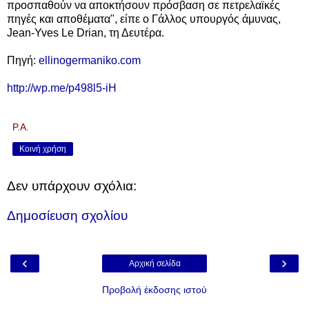
προσπαθούν να αποκτήσουν πρόσβαση σε πετρελαϊκές
πηγές και αποθέματα", είπε ο Γάλλος υπουργός άμυνας,
Jean-Yves Le Drian, τη Δευτέρα.
Πηγή:
ellinogermaniko.com
http://wp.me/p498l5-iH
P.A.
Κοινή χρήση
Δεν υπάρχουν σχόλια:
Δημοσίευση σχολίου
‹
›
Αρχική σελίδα
Προβολή έκδοσης ιστού