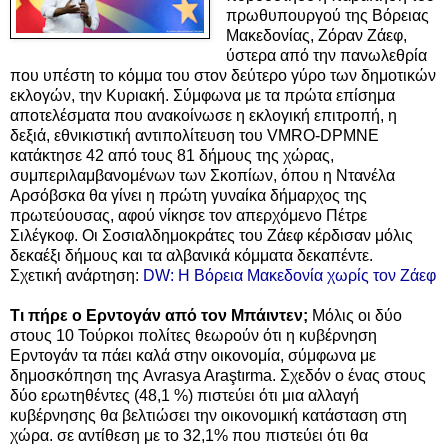
πρωθυπουργού της Βόρειας
Μακεδονίας, Ζόραν Ζάεφ,
ύστερα από την πανωλεθρία
που υπέστη το κόμμα του στον δεύτερο γύρο των δημοτικών
εκλογών, την Κυριακή. Σύμφωνα με τα πρώτα επίσημα
αποτελέσματα που ανακοίνωσε η εκλογική επιτροπή, η
δεξιά, εθνικιστική αντιπολίτευση του VMRO-DPMNE
κατάκτησε 42 από τους 81 δήμους της χώρας,
συμπεριλαμβανομένων των Σκοπίων, όπου η Ντανέλα
Αρσόβσκα θα γίνει η πρώτη γυναίκα δήμαρχος της
πρωτεύουσας, αφού νίκησε τον απερχόμενο Πέτρε
Σιλέγκοφ. Οι Σοσιαλδημοκράτες του Ζάεφ κέρδισαν μόλις
δεκαέξι δήμους και τα αλβανικά κόμματα δεκαπέντε.
Σχετική ανάρτηση:
DW: Η Βόρεια Μακεδονία χωρίς τον Ζάεφ
Τι πήρε o Ερντογάν από τον Μπάιντεν;
Μόλις οι δύο
στους 10 Τούρκοι πολίτες θεωρούν ότι η κυβέρνηση
Ερντογάν τα πάει καλά στην οικονομία, σύμφωνα με
δημοσκόπηση της Avrasya Araştırma. Σχεδόν ο ένας στους
δύο ερωτηθέντες (48,1 %) πιστεύει ότι μια αλλαγή
κυβέρνησης θα βελτιώσει την οικονομική κατάσταση στη
χώρα. σε αντίθεση με το 32,1% που πιστεύει ότι θα