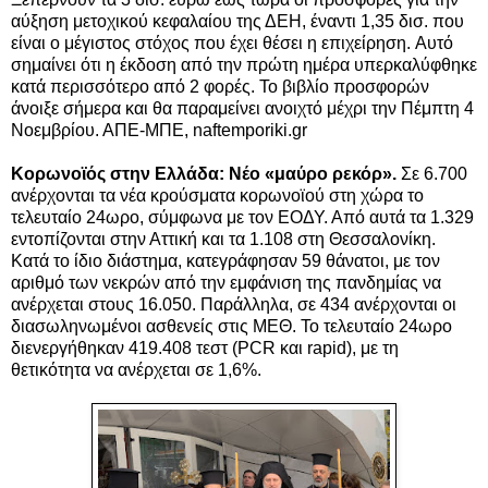
αύξηση μετοχικού κεφαλαίου της ΔΕΗ, έναντι 1,35 δισ. που
είναι ο μέγιστος στόχος που έχει θέσει η επιχείρηση. Αυτό
σημαίνει ότι η έκδοση από την πρώτη ημέρα υπερκαλύφθηκε
κατά περισσότερο από 2 φορές. Το βιβλίο προσφορών
άνοιξε σήμερα και θα παραμείνει ανοιχτό μέχρι την Πέμπτη 4
Νοεμβρίου. ΑΠΕ-ΜΠΕ,
naftemporiki.gr
Κορωνοϊός στην Ελλάδα: Νέο «μαύρο ρεκόρ».
Σε 6.700
ανέρχονται τα νέα κρούσματα κορωνοϊού στη χώρα το
τελευταίο 24ωρο, σύμφωνα με τον ΕΟΔΥ. Από αυτά τα 1.329
εντοπίζονται στην Αττική και τα 1.108 στη Θεσσαλονίκη.
Κατά το ίδιο διάστημα, κατεγράφησαν 59 θάνατοι, με τον
αριθμό των νεκρών από την εμφάνιση της πανδημίας να
ανέρχεται στους 16.050. Παράλληλα, σε 434 ανέρχονται οι
διασωληνωμένοι ασθενείς στις ΜΕΘ. Το τελευταίο 24ωρο
διενεργήθηκαν 419.408 τεστ (PCR και rapid), με τη
θετικότητα να ανέρχεται σε 1,6%.