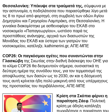
Θεσσαλονίκη: Υπέκυψε στα τραύματά της,
σύμφωνα με
την αστυνομία, η ποδηλάτισσα που παρασύρθηκε λίγο μετά
τις 8 το πρωί από φορτηγό, στη συμβολή των οδών Αγίου
Δημητρίου και Γρηγορίου Λαμπράκη, στη Θεσσαλονίκη. Η
γυναίκα διακομίστηκε με ασθενοφόρο του ΕΚΑΒ στο
νοσοκομείο «Παπαγεωργίου», ωστόσο παρά τις
προσπάθειες ανάνηψης, αρχικά των διασωστών της
Μονάδας του ΕΚΑΒ και ύστερα των γιατρών του
νοσοκομείου, κατέληξε. kathimerini.gr, ΑΠΕ-ΜΠΕ
COP26: Οι παγκόσμιοι ηγέτες που συναντώνται στην
Γλασκώβη
της Σκωτίας στην διεθνή διάσκεψη του ΟΗΕ για
το κλίμα COP26 θα δεσμευτούν σήμερα, ουσιαστικά τη
δεύτερη ημέρα της συνόδου τους, για τον τερματισμό της
αποψίλωσης των δασών ως το 2030, αν και η δέσμευσή
τους αυτή κρίνεται ήδη πολύ μακρινή από τους υπέρμαχους
της προστασίας του περιβάλλοντος. ΑΠΕ-ΜΠΕ
Κρίση στα Σκόπια φέρνει η
παραίτηση Ζάεφ
. Πολιτική
κρίση με άδηλη κατάληξη
πυροδότησε η παραίτηση του