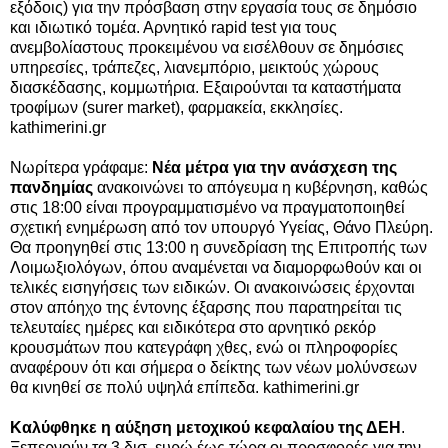
εξόδοις) για την πρόσβαση στην εργασία τους σε δημόσιο
και ιδιωτικό τομέα. Αρνητικό rapid test για τους
ανεμβολίαστους προκειμένου να εισέλθουν σε δημόσιες
υπηρεσίες, τράπεζες, λιανεμπόριο, μεικτούς χώρους
διασκέδασης, κομμωτήρια. Εξαιρούνται τα καταστήματα
τροφίμων (surer market), φαρμακεία, εκκλησίες.
kathimerini.gr
Νωρίτερα γράφαμε:
Νέα μέτρα για την ανάσχεση της
πανδημίας
ανακοινώνει το απόγευμα η κυβέρνηση, καθώς
στις 18:00 είναι προγραμματισμένο να πραγματοποιηθεί
σχετική ενημέρωση από τον υπουργό Υγείας, Θάνο Πλεύρη.
Θα προηγηθεί στις 13:00 η συνεδρίαση της Επιτροπής των
Λοιμωξιολόγων, όπου αναμένεται να διαμορφωθούν και οι
τελικές εισηγήσεις των ειδικών.
Οι ανακοινώσεις έρχονται
στον απόηχο της έντονης έξαρσης που παρατηρείται τις
τελευταίες ημέρες και ειδικότερα στο αρνητικό ρεκόρ
κρουσμάτων που κατεγράφη χθες, ενώ οι πληροφορίες
αναφέρουν ότι και σήμερα ο δείκτης των νέων μολύνσεων
θα κινηθεί σε πολύ υψηλά επίπεδα. kathimerini.gr
Καλύφθηκε η αύξηση μετοχικού κεφαλαίου της ΔΕΗ
.
Ξεπερνούν τα 3 δισ. ευρώ έως τώρα οι προσφορές για την