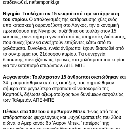
επιδεινωθεί. naftemporiki.gr
Νιγηρία: Τουλάχιστον 15 νεκροί από την κατάρρευση
του κτιρίου
. Ο απολογισμός της κατάρρευσης χθες ενός
υπό κατασκευή ουρανοξύστη στο Λάγκος, την οικονομική
πρωτεύουσα της Νιγηρίας, αυξήθηκε σε τουλάχιστον 15
νεκρούς, έγινε σήμερα γνωστό από τις υπηρεσίες διάσωσης,
που συνεχίζουν να αναζητούν επιζώντες κάτω από τα
χαλάσματα. Συνολικά, εννέα άνθρωποι έχουν διασωθεί από
τα συντρίμμια του 21όροφου κτιρίου. Tα συνεργεία
διάσωσης συνεχίζουν τις έρευνες στα χαλάσματα του κτιρίου
για τον εντοπισμό επιζώντων. ΑΠΕ-ΜΠΕ
Αφγανιστάν: Τουλάχιστον 15 άνθρωποι σκοτώθηκαν
και
34 τραυματίσθηκαν από τις εκρήξεις που σημειώθηκαν
σήμερα στο μεγαλύτερο στρατιωτικό νοσοκομείο της
Καμπούλ, δήλωσε αξιωματούχος των δυνάμεων ασφαλείας
των Ταλιμπάν. ΑΠΕ-ΜΠΕ
Πέθανε στα 100 του ο δρ Άαρον Μπεκ.
Ένας από τους
επιδραστικούς ψυχολόγους και ψυχοθεραπευτές του 20ού
αιώνα, ο Αμερικανός δρ 'Ααρον Μπεκ, "πατέρας" της
γνωστικής-συμπεριφορικής θεραπείας, που αποτέλεσε το