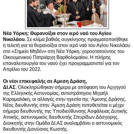
Νέα Υόρκη: Θυρανοίξια στον ιερό ναό του Αγίου
Νικολάου.
Σε κλίμα βαθιάς συγκίνησης πραγματοποιήθηκε
η τελετή για τα θυρανοίξια στον ιερό ναό του Αγίου Νικολάου
στο «Σημείο Μηδέν» στη Νέα Υόρκη, χοροστατούντος του
Οικουμενικού Πατριάρχη Βαρθολομαίου. Η πλήρης
επαναλειτουργία του ναού έχει προγραμματιστεί για τον
Απρίλιο του 2022.
Οι νέοι επικεφαλής σε Αμεση Δράση,
ΔΙ.ΑΣ
. Ολοκληρώθηκαν σήμερα με απόφαση του Αρχηγού
της Ελληνικής Αστυνομίας, αντιστράτηγου Μιχαήλ
Καραμαλάκη, οι αλλαγές στην ηγεσία της ‘Αμεσης Δράσης.
Νέος διευθυντής στην 'Αμεση Δράση τοποθετείται ο μέχρι
σήμερα διευθυντής της Υποδιεύθυνσης Ασφάλειας Δυτικής
Αττικής, αστυνομικός διευθυντής Σπυρίδων Δόσχορης.
Διοικητής στην Ομάδα ΔΙ.ΑΣ αναλαμβάνει ο αστυνομικός
διευθυντής Διονύσιος Κωστής.