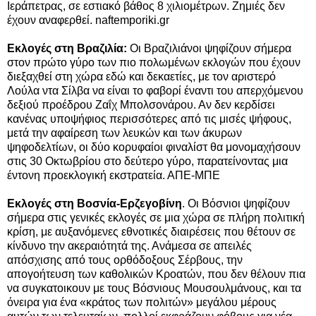
Ιεράπετρας, σε εστιακό βάθος 8 χιλιομέτρων. Ζημιές δεν
έχουν αναφερθεί. naftemporiki.gr
Εκλογές στη Βραζιλία:
Οι Βραζιλιάνοι ψηφίζουν σήμερα
στον πρώτο γύρο των πιο πολωμένων εκλογών που έχουν
διεξαχθεί στη χώρα εδώ και δεκαετίες, με τον αριστερό
Λούλα ντα Σίλβα να είναι το φαβορί έναντι του απερχόμενου
δεξιού προέδρου Ζαΐχ Μπολσονάρου. Αν δεν κερδίσει
κανένας υποψήφιος περισσότερες από τις μισές ψήφους,
μετά την αφαίρεση των λευκών και των άκυρων
ψηφοδελτίων, οι δύο κορυφαίοι φιναλίστ θα μονομαχήσουν
στις 30 Οκτωβρίου στο δεύτερο γύρο, παρατείνοντας μια
έντονη προεκλογική εκστρατεία. ΑΠΕ-ΜΠΕ
Εκλογές στη Βοσνία-Ερζεγοβίνη
. Οι Βόσνιοι ψηφίζουν
σήμερα στις γενικές εκλογές σε μια χώρα σε πλήρη πολιτική
κρίση, με αυξανόμενες εθνοτικές διαιρέσεις που θέτουν σε
κίνδυνο την ακεραιότητά της. Ανάμεσα σε απειλές
απόσχισης από τους ορθόδοξους Σέρβους, την
απογοήτευση των καθολικών Κροατών, που δεν θέλουν πια
να συγκατοικουν με τους Βόσνιους Μουσουλμάνους, και τα
όνειρα για ένα «κράτος των πολιτών» μεγάλου μέρους