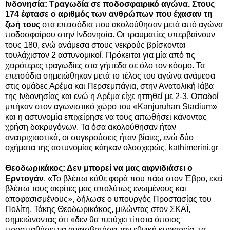
Ινδονησία: Τραγωδία σε ποδοσφαιρικό αγώνα. Στους
174 έφτασε ο αριθμός των ανθρώπων που έχασαν τη
ζωή τους
στα επεισόδια που ακολούθησαν μετά από αγώνα
ποδοσφαίρου στην Ινδονησία. Οι τραυματίες υπερβαίνουν
τους 180, ενώ ανάμεσα στους νεκρούς βρίσκονται
τουλάχιστον 2 αστυνομικοί. Πρόκειται για μία από τις
χειρότερες τραγωδίες στα γήπεδα σε όλο τον κόσμο. Τα
επεισόδια σημειώθηκαν μετά το τέλος του αγώνα ανάμεσα
στις ομάδες Αρέμα και Περσεμπάγια, στην Ανατολική Ιάβα
της Ινδονησίας
και ενώ η Αρέμα είχε ηττηθεί με 2-3. Οπαδοί
μπήκαν στον αγωνιστικό χώρο του «Kanjuruhan Stadium»
και η αστυνομία επιχείρησε να τους απωθήσει κάνοντας
χρήση δακρυγόνων. Τα όσα ακολούθησαν ήταν
ανατριχιαστικά, οι συγκρούσεις ήταν βίαιες, ενώ δύο
οχήματα της αστυνομίας κάηκαν ολοσχερώς. kathimerini.gr
Θεοδωρικάκος: Δεν μπορεί να μας αιφνιδιάσει ο
Ερντογάν
. «Το βλέπω κάθε φορά που πάω στον Έβρο, εκεί
βλέπω τους ακρίτες μας απολύτως ενωμένους και
αποφασισμένους», δήλωσε ο υπουργός Προστασίας του
Πολίτη, Τάκης Θεοδωρικάκος, μιλώντας στον ΣΚΑΪ,
σημειώνοντας ότι «δεν θα πετύχει τίποτα όποιος
προσπαθήσει να αμφισβητήσει την εθνική κυριαρχία, τα