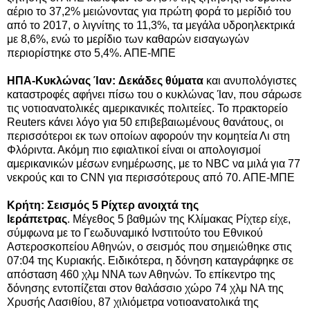
αέριο το 37,2% μειώνοντας για πρώτη φορά το μερίδιό του
από το 2017, ο λιγνίτης το 11,3%, τα μεγάλα υδροηλεκτρικά
με 8,6%, ενώ το μερίδιο των καθαρών εισαγωγών
περιορίστηκε στο 5,4%. ΑΠΕ-ΜΠΕ
ΗΠΑ-Κυκλώνας Ίαν: Δεκάδες θύματα
και ανυπολόγιστες
καταστροφές αφήνει πίσω του ο κυκλώνας Ίαν, που σάρωσε
τις νοτιοανατολικές αμερικανικές πολιτείες. Το πρακτορείο
Reuters κάνει λόγο για 50 επιβεβαιωμένους θανάτους, οι
περισσότεροι εκ των οποίων αφορούν την κομητεία Λι στη
Φλόριντα. Ακόμη πιο εφιαλτικοί είναι οι απολογισμοί
αμερικανικών μέσων ενημέρωσης, με το NBC να μιλά για 77
νεκρούς και το CNN για περισσότερους από 70. ΑΠΕ-ΜΠΕ
Κρήτη: Σεισμός 5 Ρίχτερ ανοιχτά της
Ιεράπετρας
. Μέγεθος 5 βαθμών της Κλίμακας Ρίχτερ είχε,
σύμφωνα με το Γεωδυναμικό Ινστιτούτο του Εθνικού
Αστεροσκοπείου Αθηνών, ο σεισμός που σημειώθηκε στις
07:04 της Κυριακής. Ειδικότερα, η δόνηση καταγράφηκε σε
απόσταση 460 χλμ ΝΝΑ των Αθηνών. Το επίκεντρο της
δόνησης εντοπίζεται στον θαλάσσιο χώρο 74 χλμ ΝΑ της
Χρυσής Λασιθίου, 87 χιλιόμετρα νοτιοανατολικά της