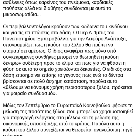
ασθένειες όπως καρκίνος του πνεύμονα, καρδιακές
παθήσεις αλλά και διαβήτης συνδέονται με αυτά τα
μικροσωματίδια...
Οι περιβαλλοντολόγοι κρούουν των κώδωνα του κινδύνου
και για τις επιπτώσεις στα δάση. Ο Πιερ Λ. Ίμπις του
Πανεπιστημίου Έμπερσβάλντε για την Αειφόρο Ανάπτυξη,
υπογραμμίζει πως η καύση του ξύλου θα πρέπει να
σταματήσει αμέσως. Ο ίδιος αναφέρει πως μόνο υπό
συγκεκριμένες συνθήκες μπορεί να θεωρηθεί η καύση
δέντρων ουδέτερη προς το κλίμα και πως για να φθάσει η
φύση σε αυτό το σημείο χρειάζονται δεκαετίες. Ο ειδικός στα
δάση επισημαίνει επίσης το γεγονός πως ενώ τα δέντρα
βρίσκονται σε πολύ άσχημη κατάσταση, παρόλα αυτά
«θέλουμε να κάνουμε χρήση περισσότερου ξύλου, πρόκειται
για μοιραίο συνδυασμό».
Μόλις τον Σεπτέμβριο το Ευρωπαϊκό Κοινοβούλιο ψήφισε τη
μείωση της ποσότητας ξύλου που μπορεί να χρησιμοποιηθεί
για παραγωγή ενέργειας στο μέλλον και τη μείωση της
οικονομικής υποστήριξης από το κράτος. Παρόλα αυτά η
καύση του ξύλου συνεχίζεται να θεωρείται ανανεώσιμη πηγή
ενέργειας.