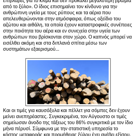
επιβλαβές για το κλίμα και δεν προκαλεί μεγαλύτερη βρωμιά
από το ξύλο». Ο ίδιος επισημαίνει τον κίνδυνο για την
ανθρώπινη υγεία με τους ρύπους και τα αέρια που
απελευθερώνονται στην ατμόσφαιρα, όπως οξείδιο του
αζώτου και αιθάλη, τα οποία έχουν καταστροφικές συνέπειες
στην ποιότητα του αέρα και εν συνεχεία στην υγεία των
ανθρώπων που βρίσκονται στον χώρο. Ο καπνός μπορεί να
εισέλθει ακόμη και στα διπλανά σπίτια μέσω των
συστημάτων εξαερισμού...
Kαι οι τιμές για καυσόξυλα και πέλλετ για σόμπες δεν έχουν
μείνει ανεπηρέαστες. Συγκεκριμένα, τον Αύγουστο οι τιμές
σημείωσαν άνοδο της τάξεως του 86% συγκριτικά με τον ίδιο
μήνα πέρυσί. Σύμφωνα με την στατιστική υπηρεσία το
κόστος μεταφοράς και προμήθειας ξύλου έχει ανέβει εξίσου,