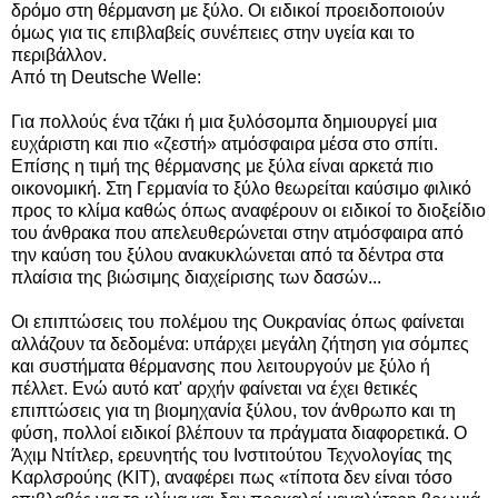
δρόμο στη θέρμανση με ξύλο. Οι ειδικοί προειδοποιούν
όμως για τις επιβλαβείς συνέπειες στην υγεία και το
περιβάλλον.
Από τη Deutsche Welle:
Για πολλούς ένα τζάκι ή μια ξυλόσομπα δημιουργεί μια
ευχάριστη και πιο «ζεστή» ατμόσφαιρα μέσα στο σπίτι.
Επίσης η τιμή της θέρμανσης με ξύλα είναι αρκετά πιο
οικονομική.
Στη Γερμανία το ξύλο θεωρείται καύσιμο φιλικό
προς το κλίμα καθώς όπως αναφέρουν οι ειδικοί το διοξείδιο
του άνθρακα που απελευθερώνεται στην ατμόσφαιρα από
την καύση του ξύλου ανακυκλώνεται από τα δέντρα στα
πλαίσια της βιώσιμης διαχείρισης των δασών...
Οι επιπτώσεις του πολέμου της Ουκρανίας όπως φαίνεται
αλλάζουν τα δεδομένα: υπάρχει μεγάλη ζήτηση για σόμπες
και συστήματα θέρμανσης που λειτουργούν με ξύλο ή
πέλλετ. Ενώ αυτό κατ' αρχήν φαίνεται να έχει θετικές
επιπτώσεις για τη βιομηχανία ξύλου, τον άνθρωπο και τη
φύση, πολλοί ειδικοί βλέπουν τα πράγματα διαφορετικά. Ο
Άχιμ Ντίτλερ, ερευνητής του Ινστιτούτου Τεχνολογίας της
Καρλσρούης (KIT), αναφέρει πως «τίποτα δεν είναι τόσο