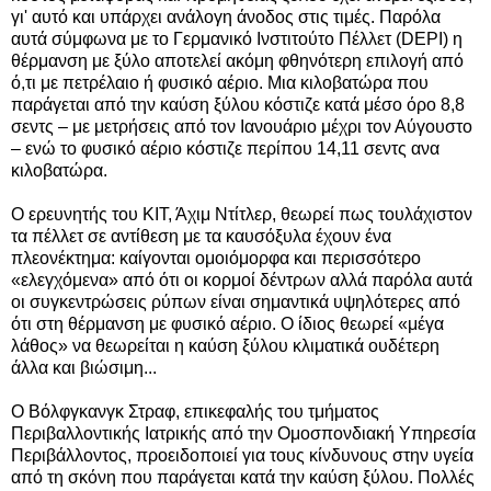
γι' αυτό και υπάρχει ανάλογη άνοδος στις τιμές. Παρόλα
αυτά σύμφωνα με το Γερμανικό Ινστιτούτο Πέλλετ (DEPI) η
θέρμανση με ξύλο αποτελεί ακόμη φθηνότερη επιλογή από
ό,τι με πετρέλαιο ή φυσικό αέριο. Μια κιλοβατώρα που
παράγεται από την καύση ξύλου κόστιζε κατά μέσο όρο 8,8
σεντς – με μετρήσεις από τον Ιανουάριο μέχρι τον Αύγουστο
– ενώ το φυσικό αέριο κόστιζε περίπου 14,11 σεντς ανα
κιλοβατώρα.
Ο ερευνητής του ΚΙΤ, Άχιμ Ντίτλερ, θεωρεί πως τουλάχιστον
τα πέλλετ σε αντίθεση με τα καυσόξυλα έχουν ένα
πλεονέκτημα: καίγονται ομοιόμορφα και περισσότερο
«ελεγχόμενα» από ότι οι κορμοί δέντρων αλλά παρόλα αυτά
οι συγκεντρώσεις ρύπων είναι σημαντικά υψηλότερες από
ότι στη θέρμανση με φυσικό αέριο. Ο ίδιος θεωρεί «μέγα
λάθος» να θεωρείται η καύση ξύλου κλιματικά ουδέτερη
άλλα και βιώσιμη...
Ο Βόλφγκανγκ Στραφ, επικεφαλής του τμήματος
Περιβαλλοντικής Ιατρικής από την Ομοσπονδιακή Υπηρεσία
Περιβάλλοντος, προειδοποιεί για τους κίνδυνους στην υγεία
από τη σκόνη που παράγεται κατά την καύση ξύλου. Πολλές