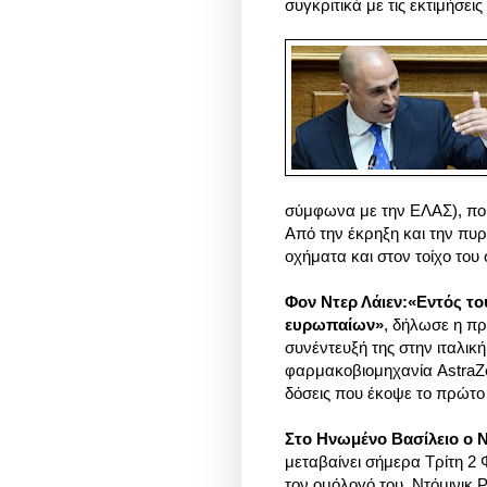
συγκριτικά με τις εκτιμήσει
σύμφωνα με την ΕΛΑΣ), που
Από την έκρηξη και την πυ
οχήματα και στον τοίχο του
Φον Ντερ Λάιεν:«Εντός το
ευρωπαίων»
, δήλωσε η πρ
συνέντευξή της στην ιταλική
φαρμακοβιομηχανία AstraZ
δόσεις που έκοψε το πρώτ
Στο Ηνωμένο Βασίλειο ο Ν
μεταβαίνει σήμερα Τρίτη 2 
τον ομόλογό του, Ντόμινικ