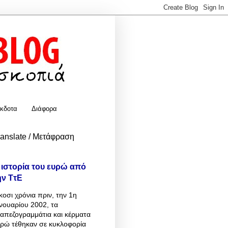
κδοτα
Διάφορα
ranslate / Μετάφραση
 ιστορία του ευρώ από
ην ΤτΕ
κοσι χρόνια πριν, την 1η
νουαρίου 2002, τα
απεζογραμμάτια και κέρματα
υρώ τέθηκαν σε κυκλοφορία