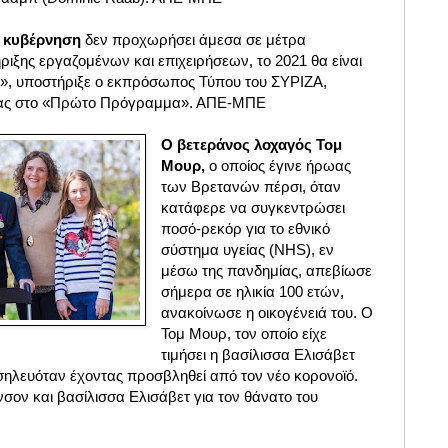
η κυβέρνηση
δεν προχωρήσει άμεσα σε μέτρα
ήριξης εργαζομένων και επιχειρήσεων, το 2021 θα είναι
ς», υποστήριξε ο εκπρόσωπος Τύπου του ΣΥΡΙΖΑ,
τας στο «Πρώτο Πρόγραμμα». ΑΠΕ-ΜΠΕ
Ο βετεράνος λοχαγός Τομ
Μουρ,
ο οποίος έγινε ήρωας
των Βρετανών πέρσι, όταν
κατάφερε να συγκεντρώσει
ποσό-ρεκόρ για το εθνικό
σύστημα υγείας (NHS), εν
μέσω της πανδημίας, απεβίωσε
σήμερα σε ηλικία 100 ετών,
ανακοίνωσε η οικογένειά του. Ο
Τομ Μουρ, τον οποίο είχε
τιμήσει η βασίλισσα Ελισάβετ
σηλευόταν έχοντας προσβληθεί από τον νέο κορονοϊό.
ον και βασίλισσα Ελισάβετ για τον θάνατο του