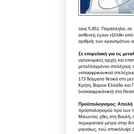
τους 5.851. Παράλληλα, σε 
ασθενείς έχουν εξέλθει από
αριθμός των κρουσμάτων αν
Σε επιφυλακή για τις μετα
υγειονομικές αρχές και επι
μεταλλαγμένου στελέχους το
νοτιοαφρικανικού στελέχους
173 δείγματα θετικά στο μετ
Κρήτη, Βόρειο Ελλάδα και Π
(νοτιοαφρικανικό) στη Θεσσα
Προϋπολογισμος: Απειλή
προϋπολογισμού προ των π
Μιλώντας χθες στη Βουλή, ο
περιοριστικά μέτρα στην Α
μηνιαίως, ενώ αποκάλυψε ότ