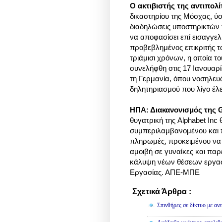
Ο ακτιβιστής της αντιπολ
δικαστηρίου της Μόσχας, ύ
διαδηλώσεις υποστηρικτών τ
να αποφασίσει επί εισαγγε
προβεβλημένος επικριτής το
τριάμισι χρόνων, η οποία τ
συνελήφθη στις 17 Ιανουαρ
τη Γερμανία, όπου νοσηλευ
δηλητηριασμού που λίγο έλει
ΗΠΑ: Διακανονισμός της G
θυγατρική της Alphabet Inc
συμπεριλαμβανομένου και 
πληρωμές, προκειμένου να 
αμοιβή σε γυναίκες και παρ
κάλυψη νέων θέσεων εργασί
Εργασίας. ΑΠΕ-ΜΠΕ
Σχετικά Άρθρα :
Διάφορα
Σπινθήρες σε δίκτυο με αν