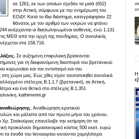
σε
σε 1261, εκ των οποίων σχεδόν τα μισά (652)
οπ
στην Αττική, σύμφωνα με την ενημέρωση του
ΕΟΔΥ. Κατά το ίδιο διάστημα, κατεγράφησαν 22
θάνατοι, με τον αριθμό των νεκρών να φτάνει
244 ανέρχονται οι διασωληνωμένοι ασθενείς,
ενώ 1.131
 τις ΜΕΘ από την αρχή της πανδημίας. Ο συνολικός
έρχεται στα 158.716.
λλάξεις.
Σε αυξημένη επιφυλακή βρίσκονται
στήμονες για τη διαφαινόμενη διασπορά του βρετανικού
υ κορωνοϊού και τον εντοπισμό και του
Η
 στη χώρα μας. Εως χθες είχαν ταυτοποιηθεί συνολικά
ε
αλλαγμένο στέλεχος B.1.1.7 (βρετανικό), σε Αττική,
άτρα και ένα θετικό στο στέλεχος B.1.351
λονίκη. kathimerini.gr
 αναθεώρησης.
Αναθεώρηση κρατικού
υλών και μάλιστα από τον πρώτο μήνα του χρόνου.
 Χρ. Σταϊκούρας επανέλαβε την εκτίμηση ότι τα
ττική προκαλούν δημοσιονομικό κόστος 500 εκατ. ευρώ
ι τα έσοδα του Ιανουαρίου κινούνται χαμηλότερα