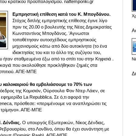
ς του κρατικού προϋπολογισμού. naftemporiki.gr
Εμπρηστική επίθεση κατά του Κ. Μπογδάνου.
Χ
Στόχος διπλής εμπρηστικής επίθεσης έγινε λίγο
πριν τις 20.00 ο βουλευτής της Νέας Δημοκρατίας
Α
Κωνσταντίνος Μπογδάνος. 'Αγνωστοι
τοποθέτησαν αυτοσχέδιους εμπρηστικούς
μηχανισμούς κάτω από δύο αυτοκίνητα (το ένα
ιδιοκτησίας του και το άλλο της συζύγου του,
 ήταν σταθμευμένα έξω από το σπίτι του στην Κηφισιά .
Νέ
ρκαγιά που ακολούθησε προκλήθηκαν ζημιές στα
 σπιτιού. ΑΠΕ-ΜΠΕ
Δ
υ καλοκαιριού θα εμβολιάσουμε το 70% των
όεδρος της Κομισιόν, Ούρσουλα Φον Ντερ Λάιεν, σε
 εφημερίδα La Repubblica. Σε ό,τι αφορά την
eneca, πρόσθεσε: «περιμένουμε να αναπληρώσει τις
ο τρίμηνο». ΑΠΕ-ΜΠΕ
. Δένδιας.
Ο υπουργός Εξωτερικών, Νίκος Δένδιας,
Φεβρουαρίου, στο Λονδίνο, όπου θα έχει συνάντηση με
 Ράαμπ (Dominic Raab). ΑΠΕ-ΜΠΕ