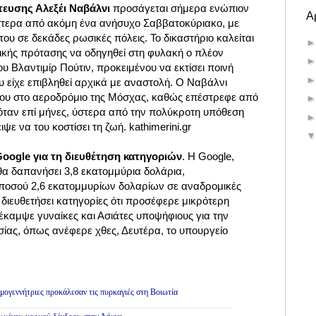
ίτευσης Αλεξέι Ναβάλνι
προσάγεται σήμερα ενώπιον
Α
στερα από ακόμη ένα ανήσυχο Σαββατοκύριακο, με
ου σε δεκάδες ρωσικές πόλεις. Το δικαστήριο καλείται
λικής πρότασης να οδηγηθεί στη φυλακή ο πλέον
υ Βλαντιμίρ Πούτιν, προκειμένου να εκτίσει ποινή
ου είχε επιβληθεί αρχικά με αναστολή. Ο Ναβάλνι
ίου στο αεροδρόμιο της Μόσχας, καθώς επέστρεφε από
όταν επί μήνες, ύστερα από την πολύκροτη υπόθεση
ψε να του κοστίσει τη ζωή. kathimerini.gr
oogle για τη διευθέτηση κατηγοριών
. Η Google,
 θα δαπανήσει 3,8 εκατομμύρια δολάρια,
ποσού 2,6 εκατομμυρίων δολαρίων σε αναδρομικές
διευθετήσει κατηγορίες ότι προσέφερε μικρότερη
έκαμψε γυναίκες και Ασιάτες υποψήφιους για την
ας, όπως ανέφερε χθες, Δευτέρα, το υπουργείο
εμογεννήτριες προκάλεσαν τις πυρκαγιές στη Βοιωτία