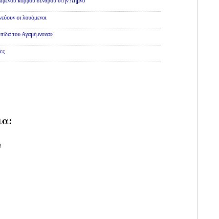
θωμένου κορμού δένδρου στην Λήμνο
εύουν οι λουόμενοι
πίδα του Αγαμέμνονα»
ες
ια:
υ