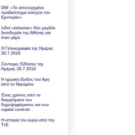
DW: «To αποτυχημένο
πραξικόπημα ενισχύει τον
Ερντογάν»
Ινδοί «έκλεισαν» δύο μεγάλα
ξενοδοχεία της Αθήνας για
έναν γάμο
Η Γελοιογραφία της Ημέρας
30.7.2016
Σύντομες Ειδήσεις της
Ημέρας 26.7.2016
Η ηρωική έξοδος του Άρη
από το Ναυαρίνο
Ένας χρόνος από τα
διαγγέλματα του
δημοψηφίσματος και των
capital controls
Η ιστορία του ευρώ από την
ΤτΕ