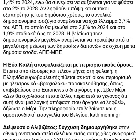
1,4% το 2024, ενώ θα συνεχίσει να αυξάνεται για να φθάσει
στο 2% το 2028. Αν ληφθούν υπόψη και οι τόκοι
εξυπηρέτησης του δημόσιου χρέους, το συνολικό
δημοσιονομικό ισοζύγιο αναμένεται να έχει έλλειμμα 3,7%
του ΑΕΠ, το οποίο θα μειωθεί στο 2,8% το 2024
και στο
1,9% σταδιακά έως το 2028. Η βελτίωση των
δημοσιονομικών μεγεθών αναμένεται να προκύψει από τη
μεγαλύτερη μείωση των δημοσίων δαπανών σε σχέση με τα
δημόσια έσοδα. ΑΠΕ-ΜΠΕ
Η Εύα Καϊλή αποφυλακίζεται με περιοριστικούς όρους.
Επειτα από τέσσερις και πλέον μήνες στη φυλακή, η
Ελληνίδα ευρωβουλευτής τίθεται σε κατ’ οίκον περιορισμό
με ηλεκτρονικό «βραχιολάκι» παρακολούθησης, όπως
επιβεβαίωσε στο Euronews ο δικηγόρος της, Σβεν Μέρι.
«Δεν θα σχολιάσω τίποτε άλλο, πέρα από το γεγονός ότι
αυτή είναι μια λογική απόφαση που άργησε να ληφθεί»,
δήλωσε o Μέρι. Την πληροφορία επιβεβαίωσε και η
ομοσπονδιακή εισαγγελία του Βελγίου. kathimerini.gr
Διέψευσε ο Αλιβιζάτος: Σύγχυση δημιουργήθηκε
στην
εθνική αντιπροσωπεία αλλά και εκτός αυτής χθες αναφορικά
με την τροπολογία του ΣΥΡΙΖΑ για το «κόμμα Κασιδιάρη». Ο