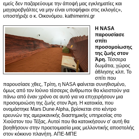
εμείς δεν παζαρεύουμε την άποψή μας εγκληματίες και
μαχαιροβγάλτες να μην είναι υποψήφιοι στις εκλογές»,
υποστήριξε ο κ. Οικονόμου. kathimerini.gr
H NASA
παρουσίασε
σπίτι
προσομοίωσης
της ζωής στον
Άρη.
Τέσσερα
δωμάτια, χώρος
άθλησης κλπ. Το
σπίτι που
παρουσίασε χθες, Τρίτη, η NASA φαίνεται συνηθισμένο,
όμως από τον Ιούνιο τέσσερις άνθρωποι θα κλειστούν για
πάνω από έναν χρόνο σε αυτό για να επιχειρήσουν μια
προσομοιώση της ζωής στον Άρη. Η κατοικία, που
ονομάστηκε Mars Dune Alpha, βρίσκεται στο κέντρο
ερευνών της αμερικανικής διαστημικής υπηρεσίας στο
Χιούστον του Τέξας. Αυτοί που θα κατοικήσουν σ' αυτή θα
βοηθήσουν στην προετοιμασία μιας μελλοντικής αποστολής
στον κόκκινο πλανήτη. ΑΠΕ-ΜΠΕ