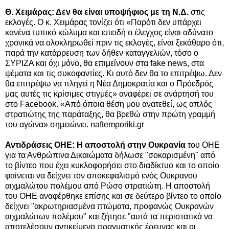
Θ. Χειμάρας: Δεν θα είναι υποψήφιος με τη Ν.Δ.
στις
εκλογές. Ο κ. Χειμάρας τονίζει ότι «Παρότι δεν υπάρχει
κανένα τυπικό κώλυμα και επειδή ο έλεγχος είναι αδύνατο
χρονικά να ολοκληρωθεί πριν τις εκλογές, είναι ξεκάθαρο ότι,
παρά την κατάρρευση των δήθεν καταγγελιών, τόσο ο
ΣΥΡΙΖΑ και όχι μόνο, θα επιμείνουν στα fake news, στα
ψέματα και τις συκοφαντίες. Κι αυτό δεν θα το επιτρέψω. Δεν
θα επιτρέψω να πληγεί η Νέα Δημοκρατία και ο Πρόεδρός
μας αυτές τις κρίσιμες στιγμές» αναφέρει σε ανάρτησή του
στο Facebook. «Από όποια θέση μου ανατεθεί, ως απλός
στρατιώτης της παράταξης, θα βρεθώ στην πρώτη γραμμή
του αγώνα» σημειώνει. naftemporiki.gr
Αντιδράσεις ΟΗΕ: Η αποστολή στην Ουκρανία
του ΟΗΕ
για τα Ανθρώπινα Δικαιώματα δήλωσε "σοκαρισμένη" από
το βίντεο που έχει κυκλοφορήσει στο διαδίκτυο και το οποίο
φαίνεται να δείχνει τον αποκεφαλισμό ενός Ουκρανού
αιχμαλώτου πολέμου από Ρώσο στρατιώτη. Η αποστολή
του ΟΗΕ αναφέρθηκε επίσης και σε δεύτερο βίντεο το οποίο
δείχνει "ακρωτηριασμένα πτώματα, προφανώς Ουκρανών
αιχμαλώτων πολέμου" και ζήτησε "αυτά τα περιστατικά να
αποτελέσουν αντικείμενο πραγματικής έρευνας και οι