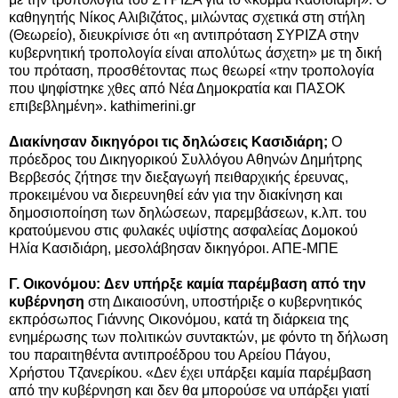
καθηγητής Νίκος Αλιβιζάτος, μιλώντας σχετικά στη στήλη
(Θεωρείο), διευκρίνισε ότι «η αντιπρόταση ΣΥΡΙΖΑ στην
κυβερνητική τροπολογία είναι απολύτως άσχετη» με τη δική
του πρόταση, προσθέτοντας πως θεωρεί «την τροπολογία
που ψηφίστηκε χθες από Νέα Δημοκρατία και ΠΑΣΟΚ
επιβεβλημένη». kathimerini.gr
Διακίνησαν δικηγόροι τις δηλώσεις Κασιδιάρη;
Ο
πρόεδρος του Δικηγορικού Συλλόγου Αθηνών Δημήτρης
Βερβεσός ζήτησε την διεξαγωγή πειθαρχικής έρευνας,
προκειμένου να διερευνηθεί εάν για την διακίνηση και
δημοσιοποίηση των δηλώσεων, παρεμβάσεων, κ.λπ. του
κρατούμενου στις φυλακές υψίστης ασφαλείας Δομοκού
Ηλία Κασιδιάρη, μεσολάβησαν δικηγόροι. ΑΠΕ-ΜΠΕ
Γ. Οικονόμου: Δεν υπήρξε καμία παρέμβαση από την
κυβέρνηση
στη Δικαιοσύνη, υποστήριξε ο κυβερνητικός
εκπρόσωπος Γιάννης Οικονόμου, κατά τη διάρκεια της
ενημέρωσης των πολιτικών συντακτών, με φόντο τη δήλωση
του παραιτηθέντα αντιπροέδρου του Αρείου Πάγου,
Χρήστου Τζανερίκου. «Δεν έχει υπάρξει καμία παρέμβαση
από την κυβέρνηση και δεν θα μπορούσε να υπάρξει γιατί