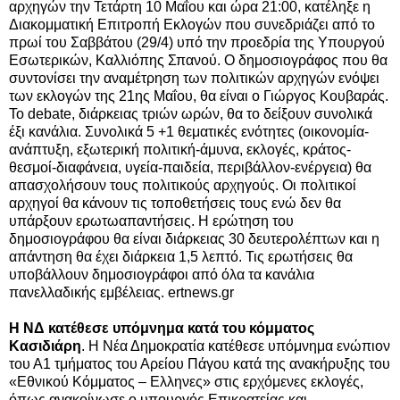
αρχηγών την Τετάρτη 10 Μαΐου και ώρα 21:00, κατέληξε η
Διακομματική Επιτροπή Εκλογών που συνεδριάζει από το
πρωί του Σαββάτου (29/4) υπό την προεδρία της Υπουργού
Εσωτερικών, Καλλιόπης Σπανού. Ο δημοσιογράφος που θα
συντονίσει την αναμέτρηση των πολιτικών αρχηγών ενόψει
των εκλογών της 21ης Μαΐου, θα είναι ο Γιώργος Κουβαράς.
Το debate, διάρκειας τριών ωρών, θα το δείξουν συνολικά
έξι κανάλια.
Συνολικά 5 +1 θεματικές ενότητες (οικονομία-
ανάπτυξη, εξωτερική πολιτική-άμυνα, εκλογές, κράτος-
θεσμοί-διαφάνεια, υγεία-παιδεία, περιβάλλον-ενέργεια) θα
απασχολήσουν τους πολιτικούς αρχηγούς. Οι πολιτικοί
αρχηγοί θα κάνουν τις τοποθετήσεις τους ενώ δεν θα
υπάρξουν ερωτωαπαντήσεις. Η ερώτηση του
δημοσιογράφου θα είναι διάρκειας 30 δευτερολέπτων και η
απάντηση θα έχει διάρκεια 1,5 λεπτό. Τις ερωτήσεις θα
υποβάλλουν δημοσιογράφοι από όλα τα κανάλια
πανελλαδικής εμβέλειας. ertnews.gr
Η ΝΔ κατέθεσε υπόμνημα κατά του κόμματος
Κασιδιάρη
. Η Νέα Δημοκρατία κατέθεσε υπόμνημα ενώπιον
του Α1 τμήματος του Αρείου Πάγου κατά της ανακήρυξης του
«Εθνικού Κόμματος – Ελληνες» στις ερχόμενες εκλογές,
όπως ανακοίνωσε ο υπουργός Επικρατείας και