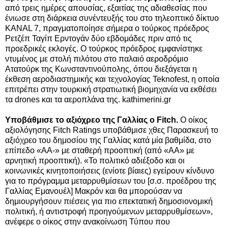
από τρεις ημέρες απουσίας, εξαιτίας της αδιαθεσίας που
ένιωσε στη διάρκεια συνέντευξής του στο τηλεοπτικό δίκτυο
KANAL 7, πραγματοποίησε σήμερα ο τούρκος πρόεδρος
Ρετζέπ Ταγίπ Ερντογάν δύο εβδομάδες πριν από τις
προεδρικές εκλογές. Ο τούρκος πρόεδρος εμφανίστηκε
ντυμένος με στολή πιλότου στο παλαιό αεροδρόμιο
Ατατούρκ της Κωνσταντινούπολης, όπου διεξάγεται η
έκθεση αεροδιαστημικής και τεχνολογίας Teknofest, η οποία
επιτρέπει στην τουρκική στρατιωτική βιομηχανία να εκθέσει
τα drones και τα αεροπλάνα της. kathimerini.gr
Υποβάθμισε το αξιόχρεο της Γαλλίας ο Fitch.
Ο οίκος
αξιολόγησης Fitch Ratings υποβάθμισε χθες Παρασκευή το
αξιόχρεο του δημοσίου της Γαλλίας κατά μία βαθμίδα, στο
επίπεδο «AA-» με σταθερή προοπτική (από «AA» με
αρνητική προοπτική). «Το πολιτικό αδιέξοδο και οι
κοινωνικές κινητοποιήσεις (ενίοτε βίαιες) εγείρουν κίνδυνο
για το πρόγραμμα μεταρρυθμίσεων του [σ.σ. προέδρου της
Γαλλίας Εμανουέλ] Μακρόν και θα μπορούσαν να
δημιουργήσουν πιέσεις για πιο επεκτατική δημοσιονομική
πολιτική, ή αντιστροφή προηγούμενων μεταρρυθμίσεων»,
ανέφερε ο οίκος στην ανακοίνωση Τύπου που