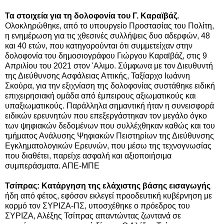
Τα στοιχεία για τη δολοφονία του Γ. Καραϊβάζ.
Ολοκληρώθηκε, από το υπουργείο Προστασίας του Πολίτη,
η ενημέρωση για τις χθεσινές συλλήψεις δυο αδερφών, 48
και 40 ετών, που κατηγορούνται ότι συμμετείχαν στην
δολοφονία του δημοσιογράφου Γιώργου Καραϊβάζ, στις 9
Απριλίου του 2021 στον 'Αλιμο. Σύμφωνα με τον Διευθυντή
της Διεύθυνσης Ασφάλειας Αττικής, Ταξίαρχο Ιωάννη
Σκούρα, για την εξιχνίαση της δολοφονίας συστάθηκε ειδική
επιχειρησιακή ομάδα από έμπειρους αξιωματικούς και
υπαξιωματικούς. Παράλληλα σημαντική ήταν η συνεισφορά
ειδικών ερευνητών που επεξεργάστηκαν τον μεγάλο όγκο
των ψηφιακών δεδομένων που συλλέχθηκαν καθώς και του
τμήματος Ανάλυσης Ψηφιακών Πειστηρίων της Διεύθυνσης
Εγκληματολογικών Ερευνών, που μέσω της τεχνογνωσίας
που διαθέτει, παρείχε ασφαλή και αξιοποιήσιμα
συμπεράσματα. ΑΠΕ-ΜΠΕ
Τσίπρας: Κατάργηση της ελάχιστης βάσης εισαγωγής
ήδη από φέτος, εφόσον εκλεγεί προοδευτική κυβέρνηση με
κορμό τον ΣΥΡΙΖΑ-ΠΣ, υποσχέθηκε ο πρόεδρος του
ΣΥΡΙΖΑ, Αλέξης Τσίπρας απαντώντας ζωντανά σε