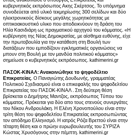
κυβερνητικός εκπρόσωπος Ακης Σκέρτσος. Το υπόμνημα
συνοδεύεται από υλικό τεκμηρίωσης 300 σελίδων και δύο
ηλεκτρονικούς δίσκους μεγάλης χωρητικότητας με
οπτικοακουστικό υλικο που αποδεικνύουν τη δράση του
Ηλία Κασιδιάρη ως πραγματικού αρχηγού του κόμματος. «Η
κυβέρνηση της Νέας Δημοκρατίας, με αίσθημα ευθύνης, είχε
την πρωτοβουλία για την κατάθεση στη Βουλή των
διατάξεων που εμποδίζουν εγκληματικές οργανώσεις να
μπουν στη Βουλή με τον μανδύα πολιτικού κόμματος»
σημείωσε ο κυβερνητικός εκπρόσωπος. kathimerini.gr
ΠΑΣΟΚ-ΚΙΝΑΛ: Ανακοινώθηκε το ψηφοδέλτιο
Επικρατείας
. O Παναγιώτης Δουδωνής, γραμματέας
Πολιτικού Σχεδιασμού είναι ο επικεφαλής του ψηφοδελτίου
Επικρατείας του ΠΑΣΟΚ-ΚΙΝΑΛ . Στη δεύτερη θέση
βρίσκεται ο Δημήτρης Μαντζος, εκπρόσωπος Τύπου του
κόμματος. Πρόκειται για δύο απο τους στενούς συνεργάτες
του Νίκου Ανδρουλάκη. Η Ελένη Χρονοπούλου είναι στην
τρίτη θέση του ψηφοδελτίου Επικρατείας εκπροσωπώντας
τον απόδημο Ελληνισμό. Η ιατρός Ρόζα Βρεττού είναι στην
τέταρτη θέση και ο πρώην ευρωβουλευτής του ΣΥΡΙΖΑ
Κώστας Χρυσόγονος στην πέμπτη. kathimerini.gr