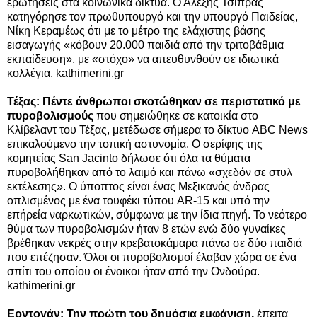
ερωτήσεις στα κοινωνικά δίκτυα. Ο Αλέξης Τσίπρας
κατηγόρησε τον πρωθυπουργό και την υπουργό Παιδείας,
Νίκη Κεραμέως ότι με το μέτρο της ελάχιστης βάσης
εισαγωγής «κόβουν 20.000 παιδιά από την τριτοβάθμια
εκπαίδευση», με «στόχο» να απευθυνθούν σε ιδιωτικά
κολλέγια. kathimerini.gr
Τέξας: Πέντε άνθρωποι σκοτώθηκαν σε περιστατικό με
πυροβολισμούς
που σημειώθηκε σε κατοικία στο
Κλίβελαντ του Τέξας, μετέδωσε σήμερα το δίκτυο ABC News
επικαλούμενο την τοπική αστυνομία. Ο σερίφης της
κομητείας San Jacinto δήλωσε ότι όλα τα θύματα
πυροβολήθηκαν από το λαιμό και πάνω «σχεδόν σε στυλ
εκτέλεσης». Ο ύποπτος είναι ένας Μεξικανός άνδρας
οπλισμένος με ένα τουφέκι τύπου AR-15 και υπό την
επήρεία ναρκωτικών, σύμφωνα με την ίδια πηγή. Το νεότερο
θύμα των πυροβολισμών ήταν 8 ετών ενώ δύο γυναίκες
βρέθηκαν νεκρές στην κρεβατοκάμαρα πάνω σε δύο παιδιά
που επέζησαν. Όλοι οι πυροβολισμοί έλαβαν χώρα σε ένα
σπίτι του οποίου οι ένοικοι ήταν από την Ονδούρα.
kathimerini.gr
Ερντογάν: Την πρώτη του δημόσια εμφάνιση,
έπειτα