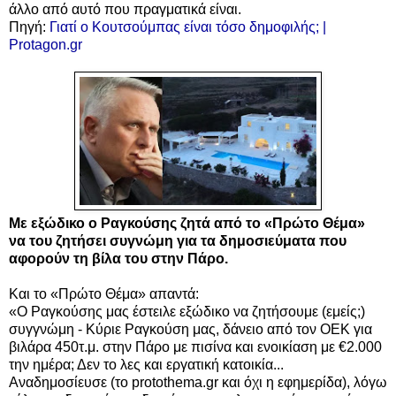
άλλο από αυτό που πραγματικά είναι.
Πηγή:
Γιατί ο Κουτσούμπας είναι τόσο δημοφιλής; |
Protagon.gr
Με εξώδικο ο
Ραγκούσης
ζητά από το
«Πρώτο Θέμα»
να
του ζητήσει συγνώμη
για τα δημοσιεύματα
που
αφορούν τη βίλα του στην Πάρο.
Και το
«Πρώτο Θέμα» απαντά:
«Ο Ραγκούσης μας έστειλε εξώδικο να ζητήσουμε (εμείς;)
συγγνώμη - Κύριε Ραγκούση μας, δάνειο από τον ΟΕΚ για
βιλάρα 450τ.μ. στην Πάρο με πισίνα και ενοικίαση με €2.000
την ημέρα; Δεν το λες και εργατική κατοικία...
Αναδημοσίευσε (
το protothema.gr και όχι η εφημερίδα)
, λόγω