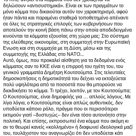
δηλώσουν «αντισυστημικά». Είναι εκ των πραγμάτων το
μόνο κόμμα που δικαιούται αυτόν τον χαρακτηρισμό, αφού
ήταν πάντα και παραμένει σταθερά τοποθετημένο απέναντι
σε όλες τις στρατηγικές επιλογές των κυβερνήσεων που
αποτελούν την κοινή βάση πάνω στην οποία αποδεδειγμένα
κινούνται τα κόμματα εξουσίας στη χώρα μας: Στο σύστημα
της ελεύθερης οικονομίας, στη συμμετοχή στην Ευρωπαϊκή
Ενωση και στη συμμαχία με τη Δύση, μέσω και της
συμμετοχής της Ελλάδας στο ΝΑΤΟ...
Αυτό, όμως, που προκαλεί αίσθηση για τα δεδομένα ενός
κόμματος σαν το ΚΚΕ είναι η επιρροή του ηγέτη του, του
γενικού γραμματέα Δημήτρη Κουτσούμπα. Στις τελευταίες
δημοσκοπήσεις η δημοτικότητά του δείχνει να εκτοξεύεται
πολύ υψηλότερα από τα ποσοστά που θα μπορούσε να
διεκδικήσει το κόμμα. Τι τρέχει, λοιπόν, με τον Κουτσούμπα;
Ο Κουτσούμπας, είναι δημοφιλής για … απλούς λόγους. Με
λίγα λόγια, ο Κουτσούμπας είναι απλώς αυθεντικός, δεν
υποδύεται κάποιο ρόλο, πράγμα που οι περισσότεροι
εκτιμούν γιατί –δυστυχώς– δεν είναι τόσο αυτονόητο στην
πολιτική. Και επίσης, εκπροσωπεί ένα κόμμα που ακόμη κι
αν το θεωρεί κανείς «κολλημένο» ή διαφωνεί ιδεολογικά μαζί
του, τουλάχιστον του αναγνωρίζει ότι δεν υποδύεται κάτι