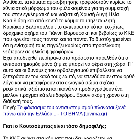
Αντίθετα, τα κύματα αμφισβήτησης τροφοδοτούν κυρίως το
εθνικιστικό μόρφωμα του φυλακισμένου για τη συμμετοχή
του στην εγκληματική και ναζιστική Χρυσή Αυγή Ηλία
Κασιδιάρη και από κοντά το κόμμα του τηλεπωλητή
Κυριάκου Βελόπουλου , το αντιευρωπαικό και εσχάτως
δραχμικό σχήμα του Γιάννη Βαρουφάκη και βεβαίως το ΚΚΕ
που αρνείται τους πάντες και τα πάντα.
Το δυστύχημα είναι
ότι η ενίσχυσή τους πηγάζει κυρίως από προσέλκυση
νεότερων σε ηλικία ψηφοφόρων.
Εχει αποδειχθεί περίτρανα στο πρόσφατο παρελθόν ότι ο
αντισυστημισμός μόνο ζημίες μπορεί να φέρει στη χώρα.
Γι’
αυτό και οι δυνάμεις του ορθολογισμού επιβάλλεται να
ξεπεράσουν τον κακό τους εαυτό, να επενδύσουν στον ορθό
λόγο και να μεταφέρουν στο εκλογικό σώμα σχέδια
ρεαλιστικά ,αξιόπιστα και ικανά να προδιαγράψουν ένα
μέλλον πραγματικά ελπιδοφόρο.. Εχουν ακόμη χρόνο στη
διάθεσή τους.
Πηγή:
Το φάντασμα του αντισυστημισμού πλανάται ξανά
πάνω από την Ελλάδα... - ΤΟ ΒΗΜΑ (tovima.gr)
Γιατί ο Κουτσούμπας είναι τόσο δημοφιλής;
Το ΚΚΕ ανήκει στα κόμματα που δεν χρειάζεται να