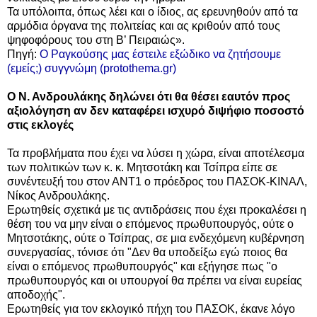
Τα υπόλοιπα, όπως λέει και ο ίδιος, ας ερευνηθούν από τα
αρμόδια όργανα της πολιτείας και ας κριθούν από τους
ψηφοφόρους του στη Β’ Πειραιώς».
Πηγή:
Ο Ραγκούσης μας έστειλε εξώδικο να ζητήσουμε
(εμείς;) συγγνώμη (protothema.gr)
Ο Ν. Ανδρουλάκης δηλώνει ότι
θα θέσει εαυτόν προς
αξιολόγηση
αν δεν καταφέρει ισχυρό διψήφιο ποσοστό
στις εκλογές
Τα προβλήματα που έχει να λύσει η χώρα, είναι αποτέλεσμα
των πολιτικών των κ. κ. Μητσοτάκη και Τσίπρα είπε σε
συνέντευξή του
στον ΑΝΤ1
ο πρόεδρος του ΠΑΣΟΚ-ΚΙΝΑΛ,
Νίκος Ανδρουλάκης.
Ερωτηθείς σχετικά με τις αντιδράσεις που έχει προκαλέσει η
θέση του να μην είναι ο επόμενος πρωθυπουργός, ούτε ο
Μητσοτάκης, ούτε ο Τσίπρας, σε μια ενδεχόμενη κυβέρνηση
συνεργασίας, τόνισε ότι "Δεν θα υποδείξω εγώ ποιος θα
είναι ο επόμενος πρωθυπουργός" και εξήγησε πως "ο
πρωθυπουργός και οι υπουργοί θα πρέπει να είναι ευρείας
αποδοχής".
Ερωτηθείς για τον εκλογικό πήχη του ΠΑΣΟΚ, έκανε λόγο