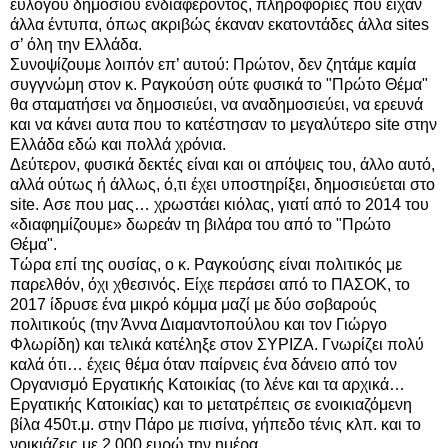
εύλογου δημοσίου ενδιαφέροντος, πληροφορίες που είχαν
άλλα έντυπα, όπως ακριβώς έκαναν εκατοντάδες άλλα sites
σ’ όλη την Ελλάδα.
Συνοψίζουμε λοιπόν επ’ αυτού: Πρώτον, δεν ζητάμε καμία
συγγνώμη στον κ. Ραγκούση ούτε φυσικά το "Πρώτο Θέμα"
θα σταματήσει να δημοσιεύει, να αναδημοσιεύει, να ερευνά
και να κάνει αυτα που το κατέστησαν το μεγαλύτερο site στην
Ελλάδα εδώ και πολλά χρόνια.
Δεύτερον, φυσικά δεκτές είναι και οι απόψεις του, άλλο αυτό,
αλλά ούτως ή άλλως, ό,τι έχει υποστηρίξει, δημοσιεύεται στο
site. Ασε που μας… χρωστάει κιόλας, γιατί από το 2014 του
«διαφημίζουμε» δωρεάν τη βιλάρα του από το "Πρώτο
Θέμα".
Τώρα επί της ουσίας, ο κ. Ραγκούσης είναι πολιτικός με
παρελθόν, όχι χθεσινός. Είχε περάσει από το ΠΑΣΟΚ, το
2017 ίδρυσε ένα μικρό κόμμα μαζί με δύο σοβαρούς
πολιτικούς (την Άννα Διαμαντοπούλου και τον Γιώργο
Φλωρίδη) και τελικά κατέληξε στον ΣΥΡΙΖΑ. Γνωρίζει πολύ
καλά ότι… έχεις θέμα όταν παίρνεις ένα δάνειο από τον
Οργανισμό Εργατικής Κατοικίας (το λένε και τα αρχικά…
Εργατικής Κατοικίας) και το μετατρέπεις σε ενοικιαζόμενη
βίλα 450τ.μ. στην Πάρο με πισίνα, γήπεδο τένις κλπ. και το
νοικιάζεις με 2.000 ευρώ την ημέρα.