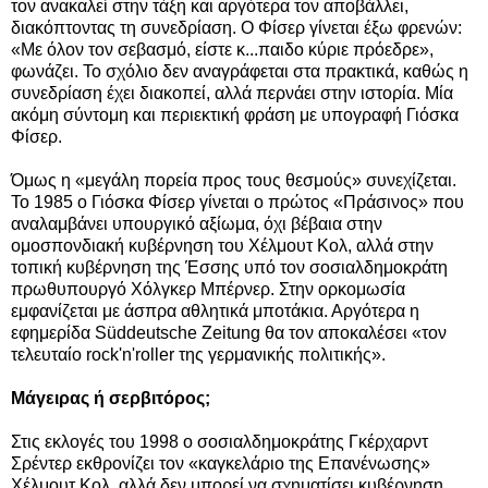
τον ανακαλεί στην τάξη και αργότερα τον αποβάλλει,
διακόπτοντας τη συνεδρίαση. Ο Φίσερ γίνεται έξω φρενών:
«Με όλον τον σεβασμό, είστε κ...παιδο κύριε πρόεδρε»,
φωνάζει. Το σχόλιο δεν αναγράφεται στα πρακτικά, καθώς η
συνεδρίαση έχει διακοπεί, αλλά περνάει στην ιστορία. Μία
ακόμη σύντομη και περιεκτική φράση με υπογραφή Γιόσκα
Φίσερ.
Όμως η «μεγάλη πορεία προς τους θεσμούς» συνεχίζεται.
To 1985 ο Γιόσκα Φίσερ γίνεται ο πρώτος «Πράσινος» που
αναλαμβάνει υπουργικό αξίωμα, όχι βέβαια στην
ομοσπονδιακή κυβέρνηση του Χέλμουτ Κολ, αλλά στην
τοπική κυβέρνηση της Έσσης υπό τον σοσιαλδημοκράτη
πρωθυπουργό Χόλγκερ Μπέρνερ. Στην ορκομωσία
εμφανίζεται με άσπρα αθλητικά μποτάκια. Αργότερα η
εφημερίδα Süddeutsche Zeitung θα τον αποκαλέσει «τον
τελευταίο rock'n'roller της γερμανικής πολιτικής».
Μάγειρας ή σερβιτόρος;
Στις εκλογές του 1998 o σοσιαλδημοκράτης Γκέρχαρντ
Σρέντερ εκθρονίζει τον «καγκελάριο της Επανένωσης»
Χέλμουτ Κολ, αλλά δεν μπορεί να σχηματίσει κυβέρνηση