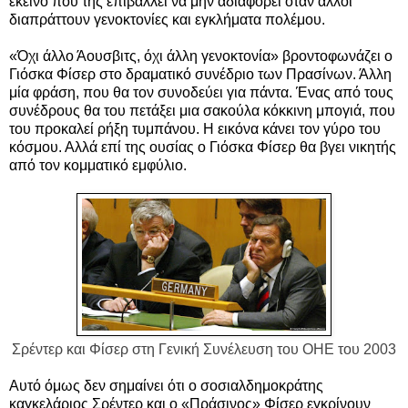
εκείνο που της επιβάλλει να μην αδιαφορεί όταν άλλοι
διαπράττουν γενοκτονίες και εγκλήματα πολέμου.
«Όχι άλλο Άουσβιτς, όχι άλλη γενοκτονία» βροντοφωνάζει ο
Γιόσκα Φίσερ στο δραματικό συνέδριο των Πρασίνων. Άλλη
μία φράση, που θα τον συνοδεύει για πάντα. Ένας από τους
συνέδρους θα του πετάξει μια σακούλα κόκκινη μπογιά, που
του προκαλεί ρήξη τυμπάνου. Η εικόνα κάνει τον γύρο του
κόσμου. Αλλά επί της ουσίας ο Γιόσκα Φίσερ θα βγει νικητής
από τον κομματικό εμφύλιο.
Σρέντερ και Φίσερ στη Γενική Συνέλευση του ΟΗΕ του 2003
Αυτό όμως δεν σημαίνει ότι ο σοσιαλδημοκράτης
καγκελάριος Σρέντερ και ο «Πράσινος» Φίσερ εγκρίνουν