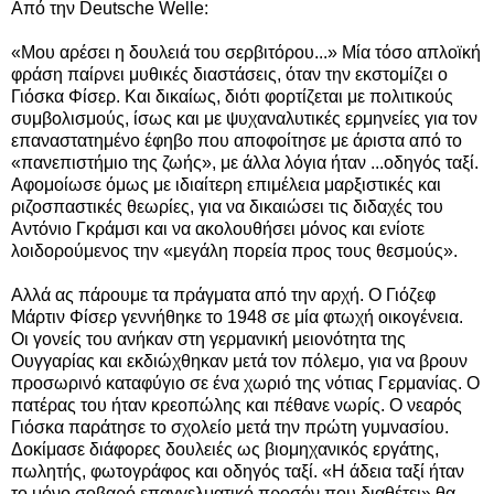
Από την Deutsche Welle:
«Μου αρέσει η δουλειά του σερβιτόρου...» Μία τόσο απλοϊκή
φράση παίρνει μυθικές διαστάσεις, όταν την εκστομίζει ο
Γιόσκα Φίσερ.
Και δικαίως, διότι φορτίζεται με πολιτικούς
συμβολισμούς, ίσως και με ψυχαναλυτικές ερμηνείες για τον
επαναστατημένο έφηβο που αποφοίτησε με άριστα από το
«πανεπιστήμιο της ζωής», με άλλα λόγια ήταν ...οδηγός ταξί.
Αφομοίωσε όμως με ιδιαίτερη επιμέλεια μαρξιστικές και
ριζοσπαστικές θεωρίες, για να δικαιώσει τις διδαχές του
Αντόνιο Γκράμσι και να ακολουθήσει μόνος και ενίοτε
λοιδορούμενος την «μεγάλη πορεία προς τους θεσμούς».
Αλλά ας πάρουμε τα πράγματα από την αρχή. Ο Γιόζεφ
Μάρτιν Φίσερ γεννήθηκε το 1948 σε μία φτωχή οικογένεια.
Οι γονείς του ανήκαν στη γερμανική μειονότητα της
Ουγγαρίας και εκδιώχθηκαν μετά τον πόλεμο, για να βρουν
προσωρινό καταφύγιο σε ένα χωριό της νότιας Γερμανίας. Ο
πατέρας του ήταν κρεοπώλης και πέθανε νωρίς. Ο νεαρός
Γιόσκα παράτησε το σχολείο μετά την πρώτη γυμνασίου.
Δοκίμασε διάφορες δουλειές ως βιομηχανικός εργάτης,
πωλητής, φωτογράφος και οδηγός ταξί. «Η άδεια ταξί ήταν
το μόνο σοβαρό επαγγελματικό προσόν που διαθέτει» θα