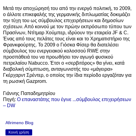
Μετά την αποχώρησή του από την ενεργό πολιτική, το 2009,
ο άλλοτε επικεφαλής της γερμανικής διπλωματίας δοκιμάζει
την τύχη του ως σύμβουλος επιχειρήσεων και δημοσίων
σχέσεων. Από κοινού με τον πρώην εκπρόσωπο τύπου των
Πρασίνων, Ντίτμαρ Χούμπερ, ιδρύουν την εταιρεία JF & C.
Ένας από τους πελάτες τους είναι και το Χρηματιστήριο της
Φρανκφούρτης. Το 2009 ο Γιόσκα Φίσερ θα διατελέσει
σύμβουλος του ενεργειακού κολοσσού RWE στην
προσπάθειά του να προωθήσει τον αγωγό φυσικού
πετρελαίου Nabucco. Έτσι ο «σερβιτόρος» θα γίνει, κατά
διαβολική σύμπτωση, ανταγωνιστής του «μάγειρα»
Γκέρχαρντ Σρέντερ, ο οποίος την ίδια περίοδο εργαζόταν για
τη ρωσική Gazprom.
Γιάννης Παπαδημητρίου
Πηγή:
Ο επαναστάτης που έγινε ...σύμβουλος επιχειρήσεων
– DW
Afirimeno Blog
Κοινή χρήση