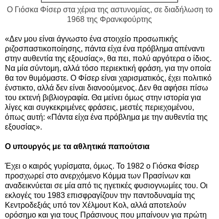
Ο Γιόσκα Φίσερ στα χέρια της αστυνομίας, σε διαδήλωση το
1968 της Φρανκφούρτης
«Δεν μου είναι άγνωστο ένα στοιχείο προσωπικής
ριζοσπαστικοποίησης, πάντα είχα ένα πρόβλημα απέναντι
στην αυθεντία της εξουσίας», θα πει, πολύ αργότερα ο ίδιος.
Να μία σύντομη, αλλά τόσο περιεκτική φράση, για την οποία
θα τον θυμόμαστε. Ο Φίσερ είναι χαρισματικός, έχει πολιτικό
ένστικτο, αλλά δεν είναι διανοούμενος. Δεν θα αφήσει πίσω
του εκτενή βιβλιογραφία. Θα μείνει όμως στην ιστορία για
λίγες και συγκεκριμένες φράσεις, μεστές περιεχομένου,
όπως αυτή: «Πάντα είχα ένα πρόβλημα με την αυθεντία της
εξουσίας».
Ο υπουργός με τα αθλητικά παπούτσια
Έχει ο καιρός γυρίσματα, όμως. Το 1982 ο Γιόσκα Φίσερ
προσχωρεί στο ανερχόμενο Κόμμα των Πρασίνων και
αναδεικνύεται σε μία από τις ηγετικές φυσιογνωμίες του. Οι
εκλογές του 1983 επισφραγίζουν την παντοδυναμία της
Κεντροδεξιάς υπό τον Χέλμουτ Κολ, αλλά αποτελούν
ορόσημο και για τους Πράσινους που μπαίνουν για πρώτη