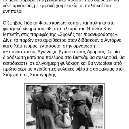
λένε αργότερα, με εμφανή χαιρεκακία, οι πολιτικοί του
αντίπαλοι.
Ο έφηβος Γιόσκα Φίσερ κοινωνικοποιείται πολιτικά στο
φοιτητικό κίνημα του '68, στο πλευρό του Ντανιέλ Κόν
Μπεντίτ, στις παρυφές της «Σχολής της Φρανκφούρτης».
Δίνει το παρών στο αμφιθέατρο όταν διδάσκουν ο Αντόρνο
και ο Χάμπερμας, εντάσσεται στην οργάνωση
«Επαναστατικός Αγώνας», βγαίνει στους δρόμους. Σε μία
διαδήλωση κατά του πολέμου στο Βιετνάμ θα συλληφθεί, θα
καταδικαστεί σε ολιγοήμερη φυλάκιση και θα γνωρίσει από
πρώτο χέρι τις περιβόητες φυλακές υψίστης ασφαλείας στο
Στάμχαϊμ της Στουτγάρδης.