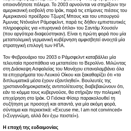
οποιονδήποτε πόλεμο. Το 2003 αρνούνται να στηρίξουν την
αμερικανική εισβολή στο Ιράκ, παρά τις επίμονες πιέσεις του
Αμερικανού προέδρου Τζωρτζ Μπους και του υπουργού
Άμυνας Ντόναλντ Ράμσφελντ, παρά τις δήθεν εμπιστευτικές
πληροφορίες για «πυρηνικά όπλα» του Σαντάμ Χουσείν
(που αργότερα διαψεύστηκαν). Είναι η πρώτη φορά που μία
μεταπολεμική γερμανική κυβέρνηση αμφισβητεί ανοιχτά μία
στρατηγική επιλογή των ΗΠΑ.
Τον Φεβρουάριο του 2003 ο Ράμσφελντ καταβάλλει μία
τελευταία προσπάθεια να μεταπείσει το Βερολίνο. Μιλώντας
στη Διάσκεψη Ασφαλείας του Μονάχου επαναλαμβάνει όλα
τα επιχειρήματα του Λευκού Οίκου και ξακαθαρίζει ότι «τα
διπλωματικά μέσα έχουν εξαντληθεί». Βουλευτές της
χριστιανοδημοκρατικής αντιπολίτευσης διαβεβαιώνουν ότι,
εάν το κόμμα τους κυβερνούσε, θα στήριζαν την πολεμική
επιχείρηση στο Ιράκ. Ο Γιόσκα Φίσερ παρακολουθεί τη
συζήτηση με προσοχή και απαντά, για μία ακόμη φορά,
σύντομα και περιεκτικά: «Excuse me, I am not convinced»
(«Συγγνώμη, αλλά δεν έχω πειστεί»).
Η εποχή της ευδαιμονίας