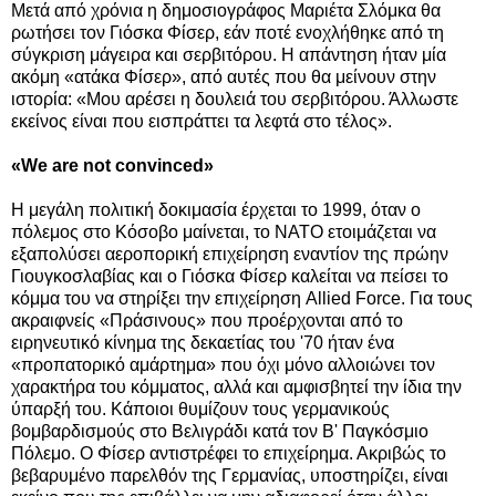
Μετά από χρόνια η δημοσιογράφος Μαριέτα Σλόμκα θα
ρωτήσει τον Γιόσκα Φίσερ, εάν ποτέ ενοχλήθηκε από τη
σύγκριση μάγειρα και σερβιτόρου. Η απάντηση ήταν μία
ακόμη «ατάκα Φίσερ», από αυτές που θα μείνουν στην
ιστορία: «Μου αρέσει η δουλειά του σερβιτόρου. Άλλωστε
εκείνος είναι που εισπράττει τα λεφτά στο τέλος».
«We are not convinced»
Η μεγάλη πολιτική δοκιμασία έρχεται το 1999, όταν ο
πόλεμος στο Κόσοβο μαίνεται, το ΝΑΤΟ ετοιμάζεται να
εξαπολύσει αεροπορική επιχείρηση εναντίον της πρώην
Γιουγκοσλαβίας και ο Γιόσκα Φίσερ καλείται να πείσει το
κόμμα του να στηρίξει την επιχείρηση Allied Force. Για τους
ακραιφνείς «Πράσινους» που προέρχονται από το
ειρηνευτικό κίνημα της δεκαετίας του '70 ήταν ένα
«προπατορικό αμάρτημα» που όχι μόνο αλλοιώνει τον
χαρακτήρα του κόμματος, αλλά και αμφισβητεί την ίδια την
ύπαρξή του. Κάποιοι θυμίζουν τους γερμανικούς
βομβαρδισμούς στο Βελιγράδι κατά τον Β' Παγκόσμιο
Πόλεμο. Ο Φίσερ αντιστρέφει το επιχείρημα. Ακριβώς το
βεβαρυμένο παρελθόν της Γερμανίας, υποστηρίζει, είναι