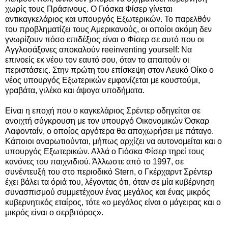
χωρίς τους Πράσινους. O Γιόσκα Φίσερ γίνεται
αντικαγκελάριος και υπουργός Εξωτερικών. Το παρελθόν
του προβληματίζει τους Αμερικανούς, οι οποίοι ακόμη δεν
γνωρίζουν πόσο επιδέξιος είναι ο Φίσερ σε αυτό που οι
Αγγλοσάξονες αποκαλούν reeinventing yourself: Να
επινοείς εκ νέου τον εαυτό σου, όταν το απαιτούν οι
περιστάσεις. Στην πρώτη του επίσκεψη στον Λευκό Οίκο ο
νέος υπουργός Εξωτερικών εμφανίζεται με κουστούμι,
γραβάτα, γιλέκο και άψογα υποδήματα.
Είναι η εποχή που ο καγκελάριος Σρέντερ οδηγείται σε
ανοιχτή σύγκρουση με τον υπουργό Οικονομικών Όσκαρ
Λαφονταίν, ο οποίος αργότερα θα αποχωρήσει με πάταγο.
Κάποιοι αναρωτιούνται, μήπως αρχίζει να αυτονομείται και ο
υπουργός Εξωτερικών. Αλλά ο Γιόσκα Φίσερ τηρεί τους
κανόνες του παιχνιδιού. Άλλωστε από το 1997, σε
συνέντευξή του στο περιοδικό Stern, o Γκέρχαρντ Σρέντερ
έχει βάλει τα όριά του, λέγοντας ότι, όταν σε μία κυβέρνηση
συνασπισμού συμμετέχουν ένας μεγάλος και ένας μικρός
κυβερνητικός εταίρος, τότε «ο μεγάλος είναι ο μάγειρας και ο
μικρός είναι ο σερβιτόρος».