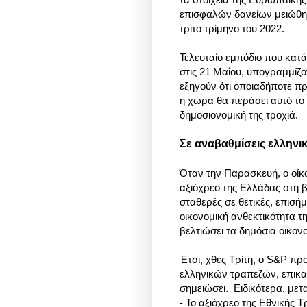
επισφαλών δανείων μειώθηκε
τρίτο τρίμηνο του 2022.
Τελευταίο εμπόδιο που κατά
στις 21 Μαΐου, υπογραμμίζο
εξηγούν ότι οποιαδήποτε π
η χώρα θα περάσει αυτό το 
δημοσιονομική της τροχιά.
Σε αναβαθμίσεις ελλην
Όταν την
Παρασκευή, ο οίκ
αξιόχρεο της Ελλάδας στη 
σταθερές
σε θετικές, επισήμ
οικονομική ανθεκτικότητα τ
βελτιώσει τα δημόσια οικον
Έτσι,
χθες Τρίτη, ο S&P
πρ
ελληνικών τραπεζών
, επικ
σημειώσει.
Ειδικότερα, με
- Το αξιόχρεο της Εθνικής Τ