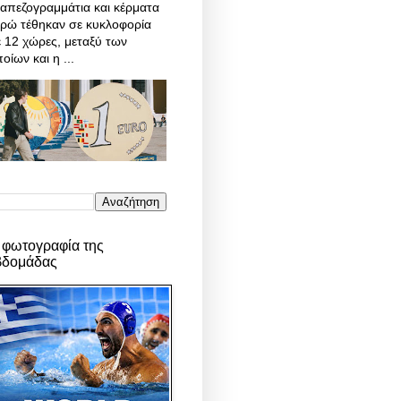
απεζογραμμάτια και κέρματα
υρώ τέθηκαν σε κυκλοφορία
 12 χώρες, μεταξύ των
οίων και η ...
 φωτογραφία της
βδομάδας