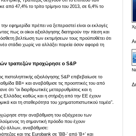
 από 47,4% το τρίτο τρίμηνο του 2013, σε 6,4% το
 την εφημερίδα πρέπει να ξεπεραστεί είναι οι εκλογές
Χ
ντας πως οι οίκοι αξιολόγησης διατηρούν την πίεση και
ρόσθετη βελτίωση των εκτιμήσεων τους προϋποθέτει ότι
Α
νέο στάδιο χωρίς να αλλάξει πορεία όσον αφορά τη
ικών τραπεζών
προχώρησε ο S&P
Νέ
ος
πιστοληπτικής
αξιολόγησης S&P
επιβεβαίωσε το
βαθμίδα BB+ και αναβάθμισε τις προοπτικές του
από
Δ
ανε ότι "οι διαρθρωτικές μεταρρυθμίσεις και η
ης Ελλάδας καθώς και η στήριξη από την EE έχουν
ομικά και τη σταθερότητα του χρηματοπιστωτικού τομέα".
οχώρησε
σ
την αναβάθμιση του αξιόχρεου των
αλούμενος τη σημαντική πρόοδο που έχουν
ταξύ άλλων, αναβάθμισε:
ράπεζας και της Eurobank σε 'BB-' από 'B+' και