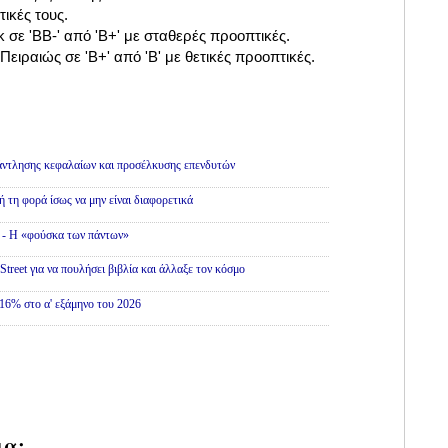
τικές τους.
k σε 'BB-' από 'B+' με σταθερές προοπτικές.
Πειραιώς σε 'B+' από 'B' με θετικές προοπτικές.
άντλησης κεφαλαίων και προσέλκυσης επενδυτών
ή τη φορά ίσως να μην είναι διαφορετικά
» - Η «φούσκα των πάντων»
treet για να πουλήσει βιβλία και άλλαξε τον κόσμο
16% στο α' εξάμηνο του 2026
ια: