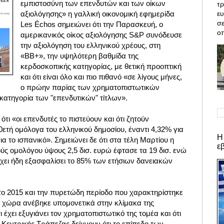
εμπιστοσύνη των επενδυτών και των οίκων
τρ
ε
αξιολόγησης» η γαλλική οικονομική εφημερίδα
σε
Les Échos σημειώνει ότι την Παρασκευή, ο
οπ
αμερικανικός οίκος αξιολόγησης S&P συνόδευσε
την αξιολόγηση του ελληνικού χρέους, στη
«BB+», την υψηλότερη βαθμίδα της
κερδοσκοπικής κατηγορίας, με θετική προοπτική
και ότι είναι όλο και πιο πιθανό «σε λίγους μήνες,
ο πρώην παρίας των χρηματοπιστωτικών
κατηγορία των "επενδυτικών" τίτλων».
τι «οι επενδυτές το πιστεύουν και ότι ζητούν
ετή ομόλογα του ελληνικού δημοσίου, έναντι 4,32% για
Η
για το ισπανικό». Σημειώνει δε ότι στα τέλη Μαρτίου η
ε
ύς ομολόγου ύψους 2,5 δισ. ευρώ έφτασε τα 19 δισ. ενώ
έχει ήδη εξασφαλίσει το 85% των ετήσιων δανειακών
 το 2015 και την πυρετώδη περίοδο που χαρακτηρίστηκε
 η χώρα ανέβηκε υπομονετικά στην κλίμακα της
ι έχει εξυγιάνει τον χρηματοπιστωτικό της τομέα και ότι
 Κεντρικής Τράπεζας δείχνουν ότι το επίπεδο των