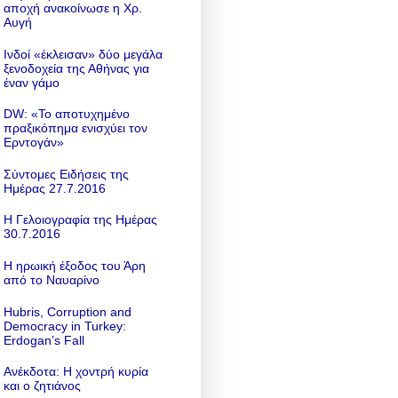
αποχή ανακοίνωσε η Χρ.
Αυγή
Ινδοί «έκλεισαν» δύο μεγάλα
ξενοδοχεία της Αθήνας για
έναν γάμο
DW: «To αποτυχημένο
πραξικόπημα ενισχύει τον
Ερντογάν»
Σύντομες Ειδήσεις της
Ημέρας 27.7.2016
Η Γελοιογραφία της Ημέρας
30.7.2016
Η ηρωική έξοδος του Άρη
από το Ναυαρίνο
Hubris, Corruption and
Democracy in Turkey:
Erdogan’s Fall
Ανέκδοτα: Η χοντρή κυρία
και ο ζητιάνος