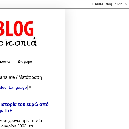
κδοτα
Διάφορα
ranslate / Μετάφραση
elect Language
▼
 ιστορία του ευρώ από
ην ΤτΕ
κοσι χρόνια πριν, την 1η
νουαρίου 2002, τα