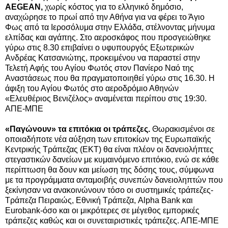
AEGEAN,
χωρίς κόστος για το ελληνικό δημόσιο,
αναχώρησε το πρωί από την Αθήνα για να φέρει το Άγιο
Φως από τα Ιεροσόλυμα στην Ελλάδα, στέλνοντας μήνυμα
ελπίδας και αγάπης. Στο αεροσκάφος που προσγειώθηκε
γύρω στις 8.30 επιβαίνει ο υφυπουργός Εξωτερικών
Ανδρέας Κατσανιώτης, προκειμένου να παραστεί στην
Τελετή Αφής του Αγίου Φωτός στον Πανίερο Ναό της
Αναστάσεως που θα πραγματοποιηθεί γύρω στις 16.30. Η
άφιξη του Αγίου Φωτός στο αεροδρόμιο Αθηνών
«Ελευθέριος Βενιζέλος» αναμένεται περίπου στις 19:30.
ΑΠΕ-ΜΠΕ
«Παγώνουν» τα επιτόκια οι τράπεζες.
Θωρακισμένοι σε
οποιαδήποτε νέα αύξηση των επιτοκίων της Ευρωπαϊκής
Κεντρικής Τράπεζας (ΕΚΤ) θα είναι πλέον οι δανειολήπτες
στεγαστικών δανείων με κυμαινόμενο επιτόκιο, ενώ σε κάθε
περίπτωση θα δουν και μείωση της δόσης τους, σύμφωνα
με τα προγράμματα ανταμοιβής συνεπών δανειοληπτών που
ξεκίνησαν να ανακοινώνουν τόσο οι συστημικές τράπεζες-
Τράπεζα Πειραιώς, Εθνική Τράπεζα, Alpha Bank και
Eurobank-όσο και
οι μικρότερες σε μέγεθος εμπορικές
τράπεζες καθώς και οι συνεταιριστικές τράπεζες. ΑΠΕ-ΜΠΕ