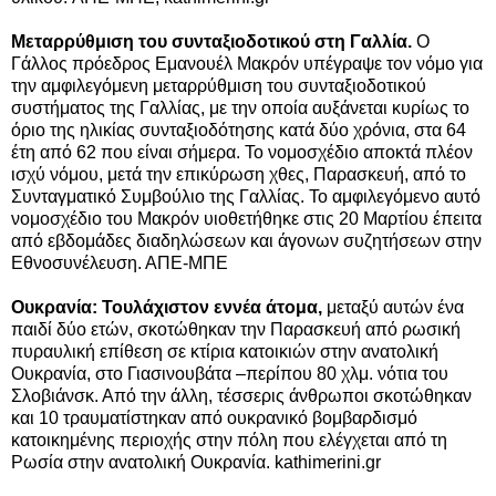
Μεταρρύθμιση του συνταξιοδοτικού στη Γαλλία.
Ο
Γάλλος πρόεδρος Εμανουέλ Μακρόν υπέγραψε τον νόμο για
την αμφιλεγόμενη μεταρρύθμιση του συνταξιοδοτικού
συστήματος της Γαλλίας, με την οποία αυξάνεται κυρίως το
όριο της ηλικίας συνταξιοδότησης κατά δύο χρόνια, στα 64
έτη από 62 που είναι σήμερα. Το νομοσχέδιο αποκτά πλέον
ισχύ νόμου, μετά την επικύρωση χθες, Παρασκευή, από το
Συνταγματικό Συμβούλιο της Γαλλίας. Το αμφιλεγόμενο αυτό
νομοσχέδιο του Μακρόν υιοθετήθηκε στις 20 Μαρτίου έπειτα
από εβδομάδες διαδηλώσεων και άγονων συζητήσεων στην
Εθνοσυνέλευση. ΑΠΕ-ΜΠΕ
Ουκρανία: Τουλάχιστον εννέα άτομα,
μεταξύ αυτών ένα
παιδί δύο ετών, σκοτώθηκαν την Παρασκευή από ρωσική
πυραυλική επίθεση σε κτίρια κατοικιών στην ανατολική
Ουκρανία, στο Γιασινουβάτα –περίπου 80 χλμ. νότια του
Σλοβιάνσκ. Από την άλλη, τέσσερις άνθρωποι σκοτώθηκαν
και 10 τραυματίστηκαν από ουκρανικό βομβαρδισμό
κατοικημένης περιοχής στην πόλη που ελέγχεται από τη
Ρωσία στην ανατολική Ουκρανία. kathimerini.gr