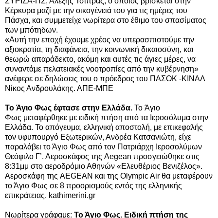
ΣΥΡΙΖΑ-ΠΣ, Αλέξης Τσίπρας, ο οποίος βρίσκεται στην
Κέρκυρα μαζί με την οικογένειά του για τις ημέρες του
Πάσχα, και συμμετείχε νωρίτερα στο έθιμο του σπασίματος
των μπότηδων.
«Αυτή την εποχή έχουμε χρέος να υπερασπιστούμε την
αξιοκρατία, τη διαφάνεια, την κοινωνική δικαιοσύνη, και
θεωρώ απαράδεκτο, ακόμη και αυτές τις άγιες μέρες, να
συναντάμε πελατειακές νοοτροπίες από την κυβέρνηση»
ανέφερε σε δηλώσεις του ο πρόεδρος του ΠΑΣΟΚ -ΚΙΝΑΛ
Νίκος Ανδρουλάκης. ΑΠΕ-ΜΠΕ
To Άγιο Φως έφτασε στην Ελλάδα.
Το Άγιο
Φως μεταφέρθηκε με ειδική πτήση από τα Ιεροσόλυμα στην
Ελλάδα. Το απόγευμα, ελληνική αποστολή, με επικεφαλής
τον υφυπουργό Εξωτερικών, Ανδρέα Κατσανιώτη, είχε
παραλάβει το Άγιο Φως από τον Πατριάρχη Ιεροσολύμων
Θεόφιλο Γ’. Αεροσκάφος της Aegean προσγειώθηκε στις
8:31μμ στο αεροδρόμιο Αθηνών «Ελευθέριος Βενιζέλος».
Αεροσκάφη της AEGEAN και της Olympic Air θα μεταφέρουν
το Άγιο Φως σε 8 προορισμούς εντός της ελληνικής
επικράτειας. kathimerini.gr
Νωρίτερα γράφαμε:
Το Άγιο Φως. Ειδική πτήση της