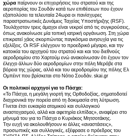
χώρα
παίρνουν οι επιχειρήσεις του στρατού και της
αεροπορίας του Σουδάν κατά των επιθέσεων που έχουν
εξαπολύσει τα τελευταία 24ωρα οι πανίσχυρες
παραστρατιωτικές Δυνάμεις Ταχείας Υποστήριξης (RSF).
Τουλάχιστον τρεις άμαχοι είναι νεκροί από τις συγκρούσεις,
όπως ανακοίνωσε μία τοπική ιατρική οργάνωση. Στη χώρα
επικρατεί χάος σκορπώντας παγκόσμια ανησυχία για τις
εξελίξεις.
Οι RSF ελέγχουν το προεδρικό μέγαρο, και την
κατοικία του αρχηγού του στρατού και και του διεθνούς
αεροδρομίου στο Χαρτούμ ενώ ανακοίνωσαν ότι έχουν τον
έλεγχο άλλων δύο αεροδρομίων στην πόλη Μερόβε στα
βόρεια της χώρας, αλλά και του αεροδρομίου της πόλης Ελ
Ομπέιντ που βρίσκεται στο Νότιο Σουδάν. skai.gr
Οι πολιτικοί αρχηγοί για το Πάσχα:
«Το Πάσχα, η μεγάλη γιορτή της Ορθοδοξίας, σηματοδοτεί
διαχρονικά την πορεία από τη δοκιμασία στη λύτρωση.
Γίνεται έτσι ευκαιρία ατομικού και συλλογικού
αναστοχασμού, αλλά και αφετηρία ελπίδας», αναφέρει στο
μήνυμά του για το Πάσχα ο Κυριάκος Μητσοτάκης.
Την ευχή να ακολουθήσουν κι άλλες «αναστάσεις»,
προσωπικές και συλλογικές, εξέφρασε ο πρόεδρος του