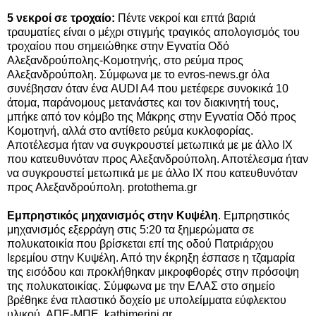
5 νεκροί σε τροχαίο:
Πέντε νεκροί και επτά βαριά
τραυματίες είναι ο μέχρι στιγμής τραγικός απολογισμός του
τροχαίου που σημειώθηκε στην Εγνατία Οδό
Αλεξανδρούπολης-Κομοτηνής, στο ρεύμα προς
Αλεξανδρούπολη. Σύμφωνα με το evros-news.gr όλα
συνέβησαν όταν ένα AUDI A4 που μετέφερε συνοκικά 10
άτομα, παράνομους μετανάστες και τον διακινητή τους,
μπήκε από τον κόμβο της Μάκρης στην Εγνατία Οδό προς
Κομοτηνή, αλλά στο αντίθετο ρεύμα κυκλοφορίας.
Αποτέλεσμα ήταν να συγκρουστεί μετωπικά με με άλλο ΙΧ
που κατευθυνόταν προς Αλεξανδρούπολη. Αποτέλεσμα ήταν
να συγκρουστεί μετωπικά με με άλλο ΙΧ που κατευθυνόταν
προς Αλεξανδρούπολη. protothema.gr
Εμπρηστικός μηχανισμός στην Κυψέλη
. Εμπρηστικός
μηχανισμός εξερράγη στις 5:20 τα ξημερώματα σε
πολυκατοικία που βρίσκεται επί της οδού Πατριάρχου
Ιερεμίου στην Κυψέλη. Από την έκρηξη έσπασε η τζαμαρία
της εισόδου και προκλήθηκαν μικροφθορές στην πρόσοψη
της πολυκατοικίας. Σύμφωνα με την ΕΛΑΣ στο σημείο
βρέθηκε ένα πλαστικό δοχείο με υπολείμματα εύφλεκτου
υλικού. ΑΠΕ-ΜΠΕ, kathimerini.gr