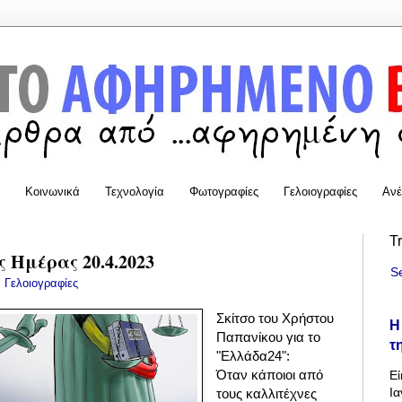
Κοινωνικά
Τεχνολογία
Φωτογραφίες
Γελοιογραφίες
Ανέ
T
 Ημέρας 20.4.2023
S
:
Γελοιογραφίες
Σκίτσο του Χρήστου
Η
Παπανίκου για το
τ
"Ελλάδα24":
Όταν κάποιοι από
Εί
Ια
τους καλλιτέχνες