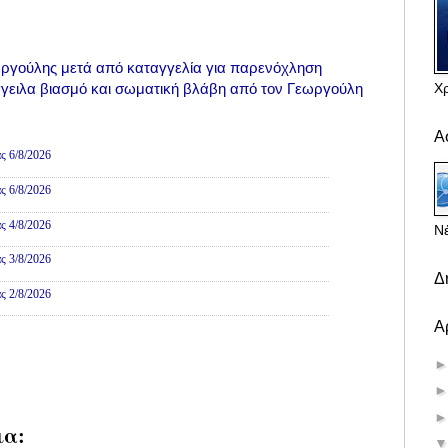
ωργούλης μετά από καταγγελία για παρενόχληση
Χ
γειλα βιασμό και σωματική βλάβη από τον Γεωργούλη
ες
Α
ς 6/8/2026
ς 6/8/2026
ς 4/8/2026
Νέ
ς 3/8/2026
Δ
ς 2/8/2026
Α
ια: