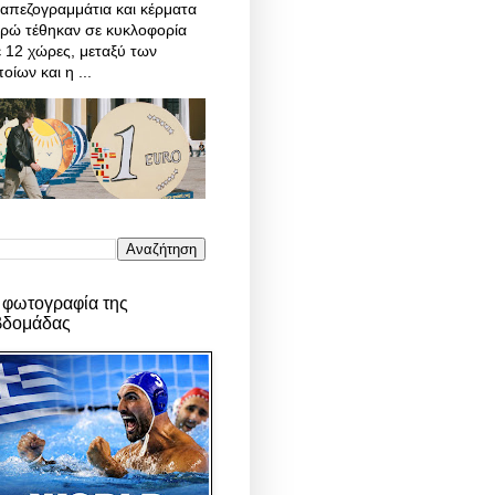
απεζογραμμάτια και κέρματα
υρώ τέθηκαν σε κυκλοφορία
 12 χώρες, μεταξύ των
οίων και η ...
 φωτογραφία της
βδομάδας