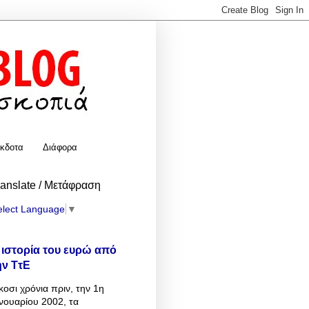
κδοτα
Διάφορα
ranslate / Μετάφραση
elect Language
▼
 ιστορία του ευρώ από
ην ΤτΕ
κοσι χρόνια πριν, την 1η
νουαρίου 2002, τα