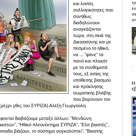
τρ
και λοιπές
ε
συλλογικότητες που
σε
συνήθως
οπ
διαδηλώνουν
αναγκάζονται
τώρα, στη σκιά της
Δικαιοσύνης και με
πεσμένο το ηθικό,
να ... "φάνε" τα
πανό και πλακάτ
με τα συνθηματά
τους, εξ αιτίας της
υπόθεσης βιασμού
Η
και πρόκλησης
ε
σωματικής βλάβης
που βαρύνουν τον
(μέχρι χθες του ΣΥΡΙΖΑ) Αλέξη Γεωργούλη.
φονται διαβάζουμε μεταξύ άλλων: "Μενδώνη
αστών", "Ηθικό πλεονέκτημα ΣΥΡΙΖΑ", "Ελιτ βιαστές",
ιόπαιδα βιάζουν, το σύστημα συγκαλύπτει", "Βιαστής