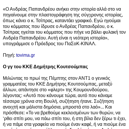
«Ο Ανδρέας Παπανδρέου ανήκει στην ιστορία αλλά στο να
πηγαίνουμε στην πλαστογράφηση της σύγχρονης ιστορίας,
όπως κάνει ο κ. Τσίπρας, καταντάει γραφικό. Εγώ ηγούμαι
του κόμματος που ίδρυσε ο Ανδρέας Παπανδρέου, ο κ.
Τσίπρας ηγείται του κόμματος που πήγε να βάλει φυλακή τον
Ανδρέα Παπανδρέου. Αυτή είναι η νεότερη ιστορία»,
υπογράμμισε ο Πρόεδρος του ΠαΣοΚ-ΚΙΝΑΛ.
Πηγή:
tovima.gr
Ο γγ του ΚΚΕ Δημήτρης Κουτσούμπας
Μιλώντας το πρωί της Πέμπτης στον ΑΝΤ1 ο γενικός
γραμματέας του ΚΚΕ Δημήτρης Κουτσούμπας, μεταξύ
άλλων, απάντησε στο «φλερτ» της Κουμουνδούρου,
λέγοντας: «Αυτό που κάνουμε τώρα, αυτό που κάναμε
τέσσερα χρόνια στη Βουλή, συζήτηση ήτανε. Συζήτηση
ανοιχτή και μάλιστα δημόσια, μπροστά στο λαό»...
Και
πρόσθεσε: «Το να βρεθούμε κεκλεισμένων των θυρών, να
‘ρθει σπίτι μου, να πάω σπίτι του, ή στη βίλα δεν ξέρω τι έχει,
ή να πάμε στα γραφεία να πιούμε έναν καφέ, ή να πιούμε ένα