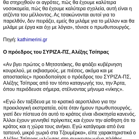
θα στηριχθούν οι αγρότες, πώς θα έχουμε καλύτερα
νοσοκομεία, πώς θα έχουμε καλύτερα σχολεία, αυτή είναι η
ατζέντα του μέλλοντος. Ας τσακώνονται αυτοί για το
παρελθόν, δεν πειράζει, εμείς θα μιλάμε για το μέλλον και θα
μιλάμε με έργα και όχι με λόγια», τόνισε ο πρωθυπουργός.
Πηγή:
kathimerini.gr
Ο πρόεδρος του ΣΥΡΙΖΑ-ΠΣ, Αλέξης Τσίπρας
«Αν βγει πρώτoς ο Μητσοτάκης, θα φτιάξει κυβέρνηση
κουρελού, με εκβιασμούς, με πιέσεις, ακόμα και με
αποστασίες» προειδοποίησε ο πρόεδρος του ΣΥΡΙΖΑ-ΠΣ,
Αλέξης Τσίπρας από τον τόπο καταγωγής του, την Άρτα,
όπου περιόδευσε σήμερα, στέλνοντας μήνυμα «νίκης».
«Εγώ δεν ταξίδευα με το κρατικό αεροπλάνο για την
προεκλογική εκστρατεία, ούτε όταν ήμουν πρωθυπουργός,
γιατί δεν πίστευα ότι αυτό το κράτος είναι ιδιοκτησία κανενός.
Άλλοι έχουν γεννηθεί πρίγκιπες και έχουν την αίσθηση ότι το
κράτος και η χώρα τους ανήκει. Εγώ κατάγομαι από ένα
ταπεινό, μικρό χωριό στα Τζουμέρκα», είπε χαρακτηριστικά ο
Αλέξης Τσίπρας μιλώντας στο συγκεντρωμένο πλήθος.