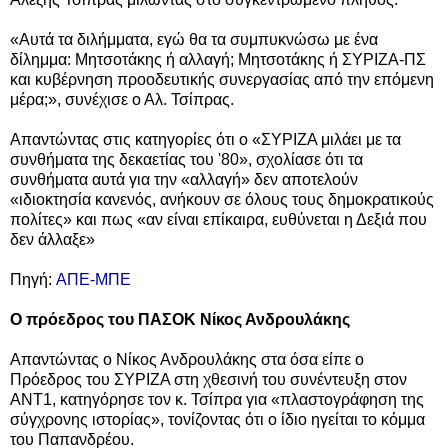
«Αυτά τα διλήμματα, εγώ θα τα συμπυκνώσω με ένα
δίλημμα: Μητσοτάκης ή αλλαγή; Μητσοτάκης ή ΣΥΡΙΖΑ-ΠΣ
και κυβέρνηση προοδευτικής συνεργασίας από την επόμενη
μέρα;», συνέχισε ο Αλ. Τσίπρας.
Απαντώντας στις κατηγορίες ότι ο «ΣΥΡΙΖΑ μιλάει με τα
συνθήματα της δεκαετίας του '80», σχολίασε ότι τα
συνθήματα αυτά για την «αλλαγή» δεν αποτελούν
«ιδιοκτησία κανενός, ανήκουν σε όλους τους δημοκρατικούς
πολίτες» και πως «αν είναι επίκαιρα, ευθύνεται η Δεξιά που
δεν άλλαξε»
Πηγή:
ΑΠΕ-ΜΠΕ
O πρόεδρος του ΠΑΣΟΚ Νίκος Ανδρουλάκης
Aπαντώντας o Νίκος Ανδρουλάκης στα όσα είπε ο
Πρόεδρος του ΣΥΡΙΖΑ στη χθεσινή του συνέντευξη στον
ΑΝΤ1, κατηγόρησε τον κ. Τσίπρα για «πλαστογράφηση της
σύγχρονης ιστορίας», τονίζοντας ότι ο ίδιο ηγείται το κόμμα
του Παπανδρέου.