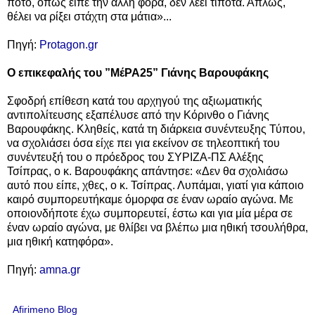
ποτό, όπως είπε την άλλη φορά, δεν λέει τίποτα. Απλώς,
θέλει να ρίξει στάχτη στα μάτια»...
Πηγή:
Protagon.gr
Ο επικεφαλής του ”ΜέΡΑ25” Γιάνης Βαρουφάκης
Σφοδρή επίθεση κατά του αρχηγού της αξιωματικής
αντιπολίτευσης εξαπέλυσε από την Κόρινθο ο Γιάνης
Βαρουφάκης. Κληθείς, κατά τη διάρκεια συνέντευξης Τύπου,
να σχολιάσει όσα είχε πει για εκείνον σε τηλεοπτική του
συνέντευξή του ο πρόεδρος του ΣΥΡΙΖΑ-ΠΣ Αλέξης
Τσίπρας, ο κ. Βαρουφάκης απάντησε: «Δεν θα σχολιάσω
αυτό που είπε, χθες, ο κ. Τσίπρας. Λυπάμαι, γιατί για κάποιο
καιρό συμπορευτήκαμε όμορφα σε έναν ωραίο αγώνα. Με
οποιονδήποτε έχω συμπορευτεί, έστω και για μία μέρα σε
έναν ωραίο αγώνα, με θλίβει να βλέπω μια ηθική τσουλήθρα,
μια ηθική κατηφόρα».
Πηγή:
amna.gr
Afirimeno Blog