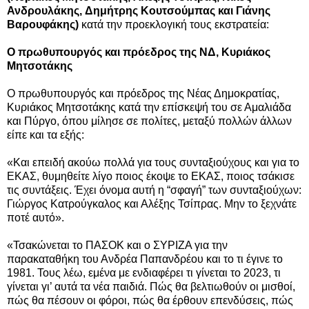
Ανδρουλάκης,
Δημήτρης Κουτσούμπας και
Γιάνης
Βαρουφάκης)
κατά την προεκλογική τους εκστρατεία:
Ο πρωθυπουργός και πρόεδρος της ΝΔ, Κυριάκος
Μητσοτάκης
Ο πρωθυπουργός και πρόεδρος της Νέας Δημοκρατίας,
Κυριάκος Μητσοτάκης κατά την επίσκεψή του σε Αμαλιάδα
και Πύργο, όπου μίλησε σε πολίτες, μεταξύ πολλών άλλων
είπε και τα εξής:
«
Και επειδή ακούω πολλά για τους συνταξιούχους και για το
ΕΚΑΣ, θυμηθείτε λίγο ποιος έκοψε το ΕΚΑΣ, ποιος τσάκισε
τις συντάξεις. Έχει όνομα αυτή η “σφαγή” των συνταξιούχων:
Γιώργος Κατρούγκαλος και Αλέξης Τσίπρας. Μην το ξεχνάτε
ποτέ αυτό
»
.
«Τσακώνεται το ΠΑΣΟΚ και ο ΣΥΡΙΖΑ για την
παρακαταθήκη του Ανδρέα Παπανδρέου και το τι έγινε το
1981. Τους λέω, εμένα με ενδιαφέρει τι γίνεται το 2023, τι
γίνεται γι’ αυτά τα νέα παιδιά. Πώς θα βελτιωθούν οι μισθοί,
πώς θα πέσουν οι φόροι, πώς θα έρθουν επενδύσεις, πώς