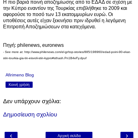
Η πιο βαριά ποινή αποζημίωσης από το ΕΔΑΔ σε σχέση με
την Κύπρο εναντίον της Τουρκίας επιβλήθηκε το 2009 και
αφορούσε το ποσό των 13 εκατομμυρίων ευρώ. Οι
υποθέσεις αυτές είχαν ξεκινήσει πριν ιδρυθεί η λεγόμενη
Επιτροπή Αποζημιώσεων στα κατεχόμενα.
Πηγή: philenews, euronews
- See more at: http://www.philenews.com/el-gr/top-stories/885/198960/edad-poini-90-ekat-
stin-tourkia-gia-tin-eisvoli-stin-kypro#sthash.Pn1B4eFy.dpuf
Afirimeno Blog
Κοινή χρήση
Δεν υπάρχουν σχόλια:
Δημοσίευση σχολίου
‹
›
Αρχική σελίδα