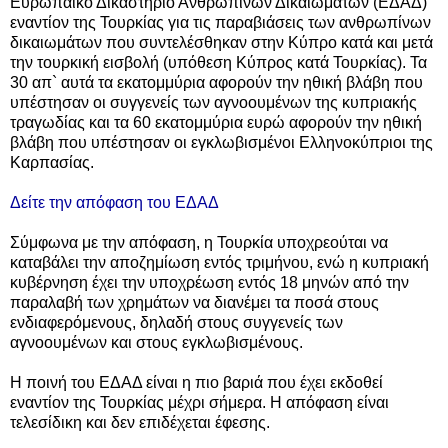
Ευρωπαϊκό Δικαστήριο Ανθρωπίνων Δικαιωμάτων (ΕΔΑΔ)
εναντίον της Τουρκίας για τις παραβιάσεις των ανθρωπίνων
δικαιωμάτων που συντελέσθηκαν στην Κύπρο κατά και μετά
την τουρκική εισβολή (υπόθεση Κύπρος κατά Τουρκίας). Τα
30 απ` αυτά τα εκατομμύρια αφορούν την ηθική βλάβη που
υπέστησαν οι συγγενείς των αγνοουμένων της κυπριακής
τραγωδίας και τα 60 εκατομμύρια ευρώ αφορούν την ηθική
βλάβη που υπέστησαν οι εγκλωβισμένοι Ελληνοκύπριοι της
Καρπασίας.
Δείτε την απόφαση του ΕΔΑΔ
Σύμφωνα με την απόφαση, η Τουρκία υποχρεούται να
καταβάλει την αποζημίωση εντός τριμήνου, ενώ η κυπριακή
κυβέρνηση έχει την υποχρέωση εντός 18 μηνών από την
παραλαβή των χρημάτων να διανέμει τα ποσά στους
ενδιαφερόμενους, δηλαδή στους συγγενείς των
αγνοουμένων και στους εγκλωβισμένους.
Η ποινή του ΕΔΑΔ είναι η πιο βαριά που έχει εκδοθεί
εναντίον της Τουρκίας μέχρι σήμερα. H απόφαση είναι
τελεσίδικη και δεν επιδέχεται έφεσης.