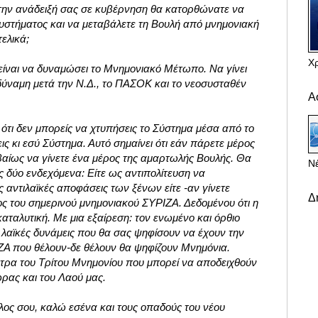
 την ανάδειξή σας σε κυβέρνηση θα κατορθώνατε να
Συστήματος και να μεταβάλετε τη Βουλή από μνημονιακή
τελικά;
Χ
είναι να δυναμώσει το Μνημονιακό Μέτωπο. Να γίνει
 δύναμη μετά την Ν.Δ., το ΠΑΣΟΚ και το νεοσυσταθέν
Α
 ότι δεν μπορείς να χτυπήσεις το Σύστημα μέσα από το
νεις κι εσύ Σύστημα. Αυτό σημαίνει ότι εάν πάρετε μέρος
εβαίως να γίνετε ένα μέρος της αμαρτωλής Βουλής. Θα
Νέ
 δύο ενδεχόμενα: Είτε ως αντιπολίτευση να
ς αντιλαϊκές αποφάσεις των ξένων είτε -αν γίνετε
Δ
ος του σημερινού μνημονιακού ΣΥΡΙΖΑ. Δεδομένου ότι η
καταλυτική. Με μια εξαίρεση: τον ενωμένο και όρθιο
ι λαϊκές δυνάμεις που θα σας ψηφίσουν να έχουν την
Α που θέλουν-δε θέλουν θα ψηφίζουν Μνημόνια.
τρα του Τρίτου Μνημονίου που μπορεί να αποδειχθούν
ώρας και του Λαού μας.
λος σου, καλώ εσένα και τους οπαδούς του νέου