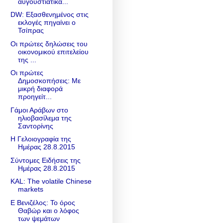
αυγουστιάτικα...
DW: Εξασθενημένος στις
εκλογές πηγαίνει ο
Τσίπρας
Οι πρώτες δηλώσεις του
οικονομικού επιτελείου
της ...
Οι πρώτες
Δημοσκοπήσεις: Με
μικρή διαφορά
προηγείτ...
Γάμοι Αράβων στο
ηλιοβασίλεμα της
Σαντορίνης
Η Γελοιογραφία της
Ημέρας 28.8.2015
Σύντομες Ειδήσεις της
Ημέρας 28.8.2015
KAL: The volatile Chinese
markets
Ε Βενιζέλος: Το όρος
Θαβώρ και ο λόφος
των ψεμάτων