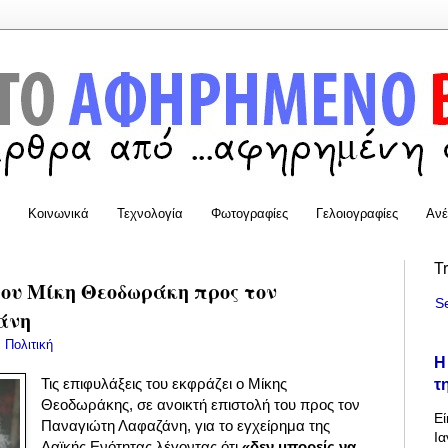
Κοινωνικά
Τεχνολογία
Φωτογραφίες
Γελοιογραφίες
Ανέ
T
του Μίκη Θεοδωράκη προς τον
S
άνη
:
Πολιτική
Η
τ
Τις επιφυλάξεις του εκφράζει ο Μίκης
Θεοδωράκης, σε ανοικτή επιστολή του προς τον
Εί
Παναγιώτη Λαφαζάνη, για το εγχείρημα της
Ια
Λαϊκής Ενότητας λέγοντας ότι
«δεν μπορείς να