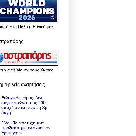
ρυσό στο Πόλο η Εθνική μας
στραπάρης
α για τη Χίο και τους Χιώτες
ημοφιλείς αναρτήσεις
Εκλογικός νόμος: Δεν
συγκεντρώνει τους 200,
αποχή ανακοίνωσε η Χρ.
Αυγή
DW: «To αποτυχημένο
πραξικόπημα ενισχύει τον
Ερντογάν»