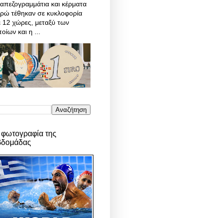
απεζογραμμάτια και κέρματα
υρώ τέθηκαν σε κυκλοφορία
 12 χώρες, μεταξύ των
οίων και η ...
 φωτογραφία της
βδομάδας