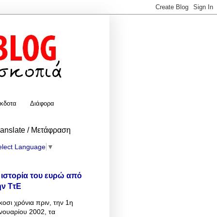
κδοτα
Διάφορα
ranslate / Μετάφραση
elect Language
▼
 ιστορία του ευρώ από
ην ΤτΕ
κοσι χρόνια πριν, την 1η
νουαρίου 2002, τα