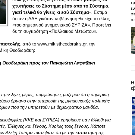
τρ
χτυπήσεις το Σύστημα μέσα από το Σύστημα,
ε
γιατί τελικά θα γίνεις κι εσύ Σύστημα»
. Εκτιμά
σε
ότι αν η ΛΑΕ γινόταν κυβέρνηση θα είχε το τέλος
οπ
«του σημερινού μνημονιακού ΣΥΡΙΖΑ». Προτείνει
δε τη συγκρότηση «Παλλαϊκού Μετώπου».
επιστολής
, από το www.mikistheodorakis.gr, την
 Μίκη Θεοδωράκη:
κη Θεοδωράκη προς τον Παναγιώτη Λαφαζάνη
Η
ε
πριν λίγες μέρες, συμφώνησες μαζί μου ότι η σημερινή
κύριο όργανο στην υπηρεσία της μνημονιακής πολιτικής
όμων που την υπηρετούν με δημοκρατικό μανδύα.
ς μειοψηφίας (ΚΚΕ και ΣΥΡΙΖΑ) χρησίμευε σαν άλλοθι για
ές, Έλληνες και ξένους. Κυρίως τους ξένους. Κάποτε
ον Αλέξη Τσίπρα πιστέψατε ότι με την κατάκτηση της