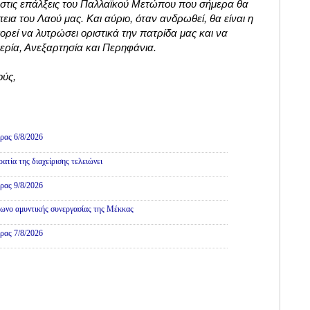
στις επάλξεις του Παλλαϊκού Μετώπου που σήμερα θα
εια του Λαού μας. Και αύριο, όταν ανδρωθεί, θα είναι η
ρεί να λυτρώσει οριστικά την πατρίδα μας και να
ερία, Ανεξαρτησία και Περηφάνια.
ούς,
ρας 6/8/2026
τία της διαχείρισης τελειώνει
ρας 9/8/2026
ωνο αμυντικής συνεργασίας της Μέκκας
ρας 7/8/2026