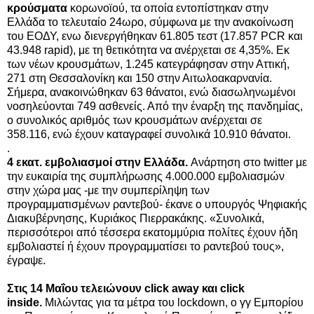
κρούσματα
κορωνοϊού, τα οποία εντοπίστηκαν στην
Ελλάδα το τελευταίο 24ωρο, σύμφωνα με την ανακοίνωση
του ΕΟΔΥ, ενω διενεργήθηκαν 61.805 τεστ (17.857 PCR και
43.948 rapid), με τη θετικότητα να ανέρχεται σε 4,35%. Εκ
των νέων κρουσμάτων, 1.245 κατεγράφησαν στην Αττική,
271 στη Θεσσαλονίκη και 150 στην Αιτωλοακαρνανία.
Σήμερα, ανακοινώθηκαν 63 θάνατοι, ενώ διασωληνωμένοι
νοσηλεύονται 749 ασθενείς. Από την έναρξη της πανδημίας,
ο συνολικός αριθμός των κρουσμάτων ανέρχεται σε
358.116, ενώ έχουν καταγραφεί συνολικά 10.910 θάνατοι.
.
4 εκατ. εμβολιασμοί στην Ελλάδα.
Ανάρτηση στο twitter με
την ευκαιρία της συμπλήρωσης 4.000.000 εμβολιασμών
στην χώρα μας -με την συμπερίληψη των
προγραμματισμένων ραντεβού- έκανε ο υπουργός Ψηφιακής
Διακυβέρνησης, Κυριάκος Πιερρακάκης. «Συνολικά,
περισσότεροι από τέσσερα εκατομμύρια πολίτες έχουν ήδη
εμβολιαστεί ή έχουν προγραμματίσει το ραντεβού τους»,
έγραψε.
Στις 14 Μαΐου τελειώνουν click away και click
inside.
Μιλώντας για τα μέτρα του lockdown, ο γγ Εμπορίου