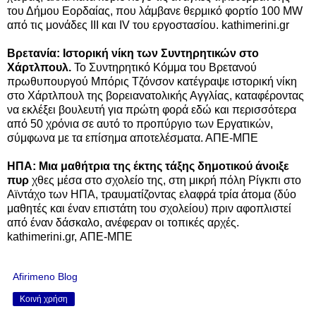
του Δήμου Εορδαίας, που λάμβανε θερμικό φορτίο 100 MW
από τις μονάδες III και IV του εργοστασίου. kathimerini.gr
Βρετανία: Ιστορική νίκη των Συντηρητικών στο
Χάρτλπουλ.
Το Συντηρητικό Κόμμα του Βρετανού
πρωθυπουργού Μπόρις Τζόνσον κατέγραψε ιστορική νίκη
στο Χάρτλπουλ της βορειανατολικής Αγγλίας, καταφέροντας
να εκλέξει βουλευτή για πρώτη φορά εδώ και περισσότερα
από 50 χρόνια σε αυτό το προπύργιο των Εργατικών,
σύμφωνα με τα επίσημα αποτελέσματα. ΑΠΕ-ΜΠΕ
ΗΠΑ: Μια μαθήτρια της έκτης τάξης δημοτικού άνοιξε
πυρ
χθες μέσα στο σχολείο της, στη μικρή πόλη Ρίγκπι στο
Αϊντάχο των ΗΠΑ, τραυματίζοντας ελαφρά τρία άτομα (δύο
μαθητές και έναν επιστάτη του σχολείου) πριν αφοπλιστεί
από έναν δάσκαλο, ανέφεραν οι τοπικές αρχές.
kathimerini.gr, ΑΠΕ-ΜΠΕ
Afirimeno Blog
Κοινή χρήση