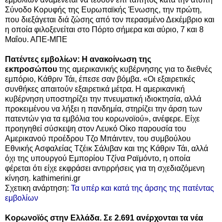
Σύνοδο Κορυφής της Ευρωπαϊκής Ένωσης, την πρώτη,
που διεξάγεται διά ζώσης από τον περασμένο Δεκέμβριο και
η οποία φιλοξενείται στο Πόρτο σήμερα και αύριο, 7 και 8
Μαΐου. ΑΠΕ-ΜΠΕ
Πατέντες εμβολίων: Η ανακοίνωση της
εκπροσώπου
της αμερικανικής κυβέρνησης για το διεθνές
εμπόριο, Κάθριν Τάι, έπεσε σαν βόμβα. «Οι εξαιρετικές
συνθήκες απαιτούν εξαιρετικά μέτρα. Η αμερικανική
κυβέρνηση υποστηρίζει την πνευματική ιδιοκτησία, αλλά
προκειμένου να λήξει η πανδημία, στηρίζει την άρση των
πατεντών για τα εμβόλια του κορωνοϊού», ανέφερε. Είχε
προηγηθεί σύσκεψη στον Λευκό Οίκο παρουσία του
Αμερικανού προέδρου Τζο Μπάιντεν, του συμβούλου
Εθνικής Ασφαλείας Τζέικ Σάλιβαν και της Κάθριν Τάι, αλλά
όχι της υπουργού Εμπορίου Τζίνα Ραϊμόντο, η οποία
φέρεται ότι είχε εκφράσει αντιρρήσεις για τη σχεδιαζόμενη
κίνηση. kathimerini.gr
Σχετικη ανάρτηση:
Τα υπέρ και κατά της άρσης της πατέντας
εμβολίων
Κορωνοϊός στην Ελλάδα. Σε 2.691 ανέρχονται τα νέα