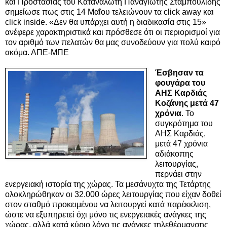
και Προστασίας του Καταναλωτή Παναγιώτης Σταμπουλίδης
σημείωσε πως στις 14 Μαΐου τελειώνουν τα click away και
click inside. «Δεν θα υπάρχει αυτή η διαδικασία στις 15»
ανέφερε χαρακτηριστικά και πρόσθεσε ότι οι περιορισμοί για
τον αριθμό των πελατών θα μας συνοδεύουν για πολύ καιρό
ακόμα. ΑΠΕ-ΜΠΕ
Έσβησαν τα
φουγάρα του
ΑΗΣ Καρδιάς
Κοζάνης μετά 47
χρόνια
. Το
συγκρότημα του
ΑΗΣ Καρδιάς,
μετά 47 χρόνια
αδιάκοπης
λειτουργίας,
περνάει στην
ενεργειακή ιστορία της χώρας. Τα μεσάνυχτα της Τετάρτης
ολοκληρώθηκαν οι 32.000 ώρες λειτουργίας που είχαν δοθεί
στον σταθμό προκειμένου να λειτουργεί κατά παρέκκλιση,
ώστε να εξυπηρετεί όχι μόνο τις ενεργειακές ανάγκες της
χώρας, αλλά κατά κύριο λόγο τις ανάγκες τηλεθέρμανσης