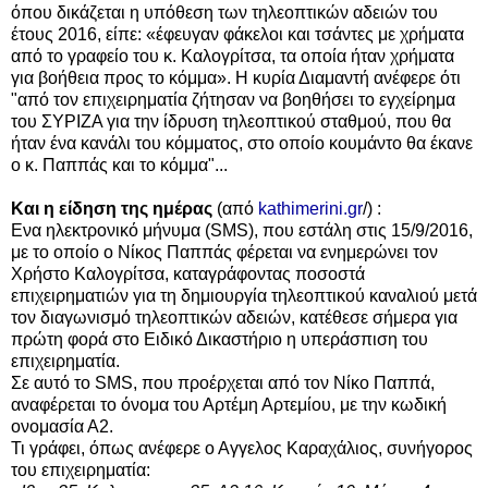
όπου δικάζεται η υπόθεση των τηλεοπτικών αδειών του
έτους 2016, είπε: «έφευγαν φάκελοι και τσάντες με χρήματα
από το γραφείο του κ. Καλογρίτσα, τα οποία ήταν χρήματα
για βοήθεια προς το κόμμα». Η κυρία Διαμαντή ανέφερε ότι
"από τον επιχειρηματία ζήτησαν να βοηθήσει το εγχείρημα
του ΣΥΡΙΖΑ για την ίδρυση τηλεοπτικού σταθμού, που θα
ήταν ένα κανάλι του κόμματος, στο οποίο κουμάντο θα έκανε
ο κ. Παππάς και το κόμμα"...
Και η είδηση της ημέρας
(από
kathimerini.gr
/) :
Ενα ηλεκτρονικό μήνυμα (SMS), που εστάλη στις 15/9/2016,
με το οποίο ο Νίκος Παππάς φέρεται να ενημερώνει τον
Χρήστο Καλογρίτσα, καταγράφοντας ποσοστά
επιχειρηματιών για τη δημιουργία τηλεοπτικού καναλιού μετά
τον διαγωνισμό τηλεοπτικών αδειών, κατέθεσε σήμερα για
πρώτη φορά στο Ειδικό Δικαστήριο η υπεράσπιση του
επιχειρηματία.
Σε αυτό το SMS, που προέρχεται από τον Νίκο Παππά,
αναφέρεται το όνομα του Αρτέμη Αρτεμίου, με την κωδική
ονομασία Α2.
Τι γράφει, όπως
ανέφερε ο Αγγελος Καραχάλιος, συνήγορος
του επιχειρηματία
: