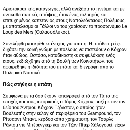
Αριστοκρατικής καταγωγής, αλλά ανεξάρτητο πνεύμα και με
αντικαθεστωτικές απόψεις, ήταν ένας τολμηρός και
επιτυχημένος καπετάνιος στους Ναπολεόντειους Πολέμους,
με αποτέλεσμα οι Γάλλοι να του χαρίσουν το προσωνύμιο Le
Loup des Mers (Θαλασσόλυκος).
Συνελήφθη και κρίθηκε ένοχος για απάτη. Η υπόθεση είχε
διχάσει την κοινή γνώμη με πολλούς να πιστεύουν ο Κόχραν
ήταν αθώος. Ωστόσο, καταδικάστηκε σε φυλάκιση ενός
έτους, εκδιώχθηκε από τη Βουλή των Κοινοτήτων, του
αφαιρέθηκε η ιδιότητα του ιππότη και διεγράφη από το
Πολεμικό Ναυτικό.
Πώς στήθηκε η απάτη
Σύμφωνα με τα όσα έχουν καταγραφεί από τον Τύπο της
εποχής και τους ιστορικούς ο Τόμας Κόχραν, μαζί με τον τον
θείο του Άντριου Κόχραν Τζόνστον, ο οποίος ήταν
Βουλευτής στην εκλογική περιφέρεια του Grampound, τον
Ρίτσαρντ Μπαντ, κερδοσκόπο χρηματιστή, τον Τσαρλς
Ράντομ ντε Μπέρενγκερ και τον Τζον Πίτερ Χάλογουεϊ, είχαν