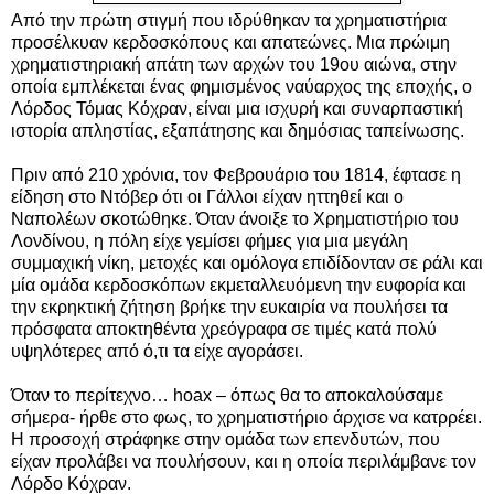
Από την πρώτη στιγμή που ιδρύθηκαν τα χρηματιστήρια
προσέλκυαν κερδοσκόπους και απατεώνες. Μια πρώιμη
χρηματιστηριακή απάτη των αρχών του 19ου αιώνα, στην
οποία εμπλέκεται ένας φημισμένος ναύαρχος της εποχής, ο
Λόρδος Τόμας Κόχραν, είναι μια ισχυρή και συναρπαστική
ιστορία απληστίας, εξαπάτησης και δημόσιας ταπείνωσης.
Πριν από 210 χρόνια, τον Φεβρουάριο του 1814, έφτασε η
είδηση στο Ντόβερ ότι οι Γάλλοι είχαν ηττηθεί και ο
Ναπολέων σκοτώθηκε. Όταν άνοιξε το Χρηματιστήριο του
Λονδίνου, η πόλη είχε γεμίσει φήμες για μια μεγάλη
συμμαχική νίκη, μετοχές και ομόλογα επιδίδονταν σε ράλι και
μία ομάδα κερδοσκόπων εκμεταλλευόμενη την ευφορία και
την εκρηκτική ζήτηση βρήκε την ευκαιρία να πουλήσει τα
πρόσφατα αποκτηθέντα χρεόγραφα σε τιμές κατά πολύ
υψηλότερες από ό,τι τα είχε αγοράσει.
Όταν το περίτεχνο… hoax – όπως θα το αποκαλούσαμε
σήμερα- ήρθε στο φως, το χρηματιστήριο άρχισε να κατρρέει.
Η προσοχή στράφηκε στην ομάδα των επενδυτών, που
είχαν προλάβει να πουλήσουν, και η οποία περιλάμβανε τον
Λόρδο Κόχραν.