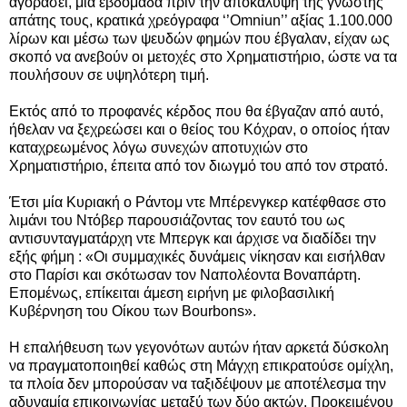
αγοράσει, μια εβδομάδα πριν την αποκάλυψη της γνωστής
απάτης τους, κρατικά χρεόγραφα ‘’Omniun’’ αξίας 1.100.000
λίρων και μέσω των ψευδών φημών που έβγαλαν, είχαν ως
σκοπό να ανεβούν οι μετοχές στο Χρηματιστήριο, ώστε να τα
πουλήσουν σε υψηλότερη τιμή.
Εκτός από το προφανές κέρδος που θα έβγαζαν από αυτό,
ήθελαν να ξεχρεώσει και ο θείος του Κόχραν, ο οποίος ήταν
καταχρεωμένος λόγω συνεχών αποτυχιών στο
Χρηματιστήριο, έπειτα από τον διωγμό του από τον στρατό.
Έτσι μία Κυριακή ο Ράντομ ντε Μπέρενγκερ κατέφθασε στο
λιμάνι του Ντόβερ παρουσιάζοντας τον εαυτό του ως
αντισυνταγματάρχη ντε Μπεργκ και άρχισε να διαδίδει την
εξής φήμη : «Οι συμμαχικές δυνάμεις νίκησαν και εισήλθαν
στο Παρίσι και σκότωσαν τον Ναπολέοντα Βοναπάρτη.
Επομένως, επίκειται άμεση ειρήνη με φιλοβασιλική
Κυβέρνηση του Οίκου των Βourbons».
Η επαλήθευση των γεγονότων αυτών ήταν αρκετά δύσκολη
να πραγματοποιηθεί καθώς στη Μάγχη επικρατούσε ομίχλη,
τα πλοία δεν μπορούσαν να ταξιδέψουν με αποτέλεσμα την
αδυναμία επικοινωνίας μεταξύ των δύο ακτών. Προκειμένου