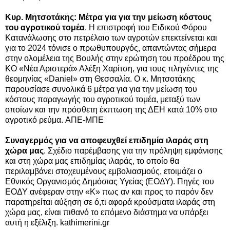
Κυρ. Μητσοτάκης: Μέτρα για για την μείωση κόστους
του αγροτικού τομέα
. H επιστροφή του Ειδικού Φόρου
Κατανάλωσης στο πετρέλαιο των αγροτών επεκτείνεται και
για το 2024 τόνισε ο πρωθυπουργός, απαντώντας σήμερα
στην ολομέλεια της Βουλής στην ερώτηση του προέδρου της
ΚΟ «Νέα Αριστερά» Αλέξη Χαρίτση, για τους πληγέντες της
θεομηνίας «Daniel» στη Θεσσαλία. Ο κ. Μητσοτάκης
παρουσίασε συνολικά 6 μέτρα για για την μείωση του
κόστους παραγωγής του αγροτικού τομέα, μεταξύ των
οποίων και την πρόσθετη έκπτωση της ΔΕΗ κατά 10% στο
αγροτικό ρεύμα.
ΑΠΕ-ΜΠΕ
Συναγερμός για να αποφευχθεί επιδημία ιλαράς στη
χώρα μας
. Σχέδιο παρέμβασης για την πρόληψη εμφάνισης
και στη χώρα μας επιδημίας ιλαράς, το οποίο θα
περιλαμβάνει στοχευμένους εμβολιασμούς, ετοιμάζει ο
Εθνικός Οργανισμός Δημόσιας Υγείας (EΟΔΥ). Πηγές του
ΕΟΔΥ ανέφεραν στην «Κ» πως αν και προς το παρόν δεν
παρατηρείται αύξηση σε ό,τι αφορά κρούσματα ιλαράς στη
χώρα μας, είναι πιθανό το επόμενο διάστημα να υπάρξει
αυτή η εξέλιξη. kathimerini.gr