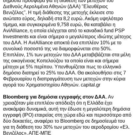
δημόσια προσφορά για τη διάθεση των μετοχών του
Διεθνούς Αερολιμένα Αθηνών (ΔΑΑ) "Ελευθέριος
Βενιζέλος". Η τιμή διάθεσης της μετοχής έκλεισε στο
ανώτατο εύρος, δηλαδή στα 8,2 ευρώ.
Ακόμη υψηλότερο
τίμημα, και συγκεκριμένα 9,758 ευρώ, θα καταβάλει η
AviAlliance, η οποία ελέγχεται από το καναδικό fund PSP
Investments και είναι σήμερα ο μεγαλύτερος ιδιώτης μέτοχος
του ΔΑΑ. Η AviAlliance αποκτά ένα επιπλέον 10% με το
συνολικό ποσοστό της να διαμορφώνεται στο 50%.
Επιπλέον, 1% των μετοχών του ΔΑΑ μεταβιβάζεται στα μέλη
της οικογένειας Κοπελούζου τα οποία είναι και σήμερα
μέτοχοι με 5% περίπου. Υπενθυμίζεται πως το ελληνικό
δημόσιο διατηρεί το 25% του ΔΑΑ. Θα ακολουθήσει στις 7
Φεβρουαρίου η διαπραγμάτευση των μετοχών στην κύρια
αγορά του Χρηματιστηρίου Αθηνών. capital.gr
Bloomberg για δημόσια εγγραφής στον ΔΑΑ.
Αν
χρειαζόταν μία επιπλέον απόδειξη ότι η Ελλάδα έχει
ανακάμψει δυναμικά, αυτή την έδωσε η μεγαλύτερη δημόσια
εγγραφή (IPO) εταιρείας στη χώρα εδώ και περισσότερο από
δύο δεκαετίες, αναφέρει το Bloomberg σε δημοσίευμά του
για τη διάθεση του 30% των μετοχών του αεροδρομίου «Ελ.
Βενιζέλος». ΑΠΕ-ΜΠΕ