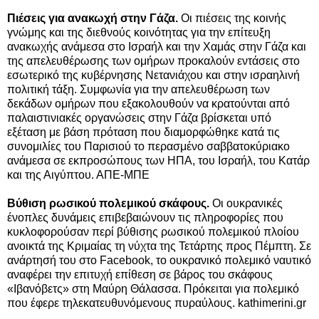
Πιέσεις για ανακωχή στην Γάζα.
Οι πιέσεις της κοινής
γνώμης και της διεθνούς κοινότητας για την επίτευξη
ανακωχής ανάμεσα στο Ισραήλ και την Χαμάς στην Γάζα και
της απελευθέρωσης των ομήρων προκαλούν εντάσεις στο
εσωτερικό της κυβέρνησης Νετανιάχου και στην ισραηλινή
πολιτική τάξη. Συμφωνία για την απελευθέρωση των
δεκάδων ομήρων που εξακολουθούν να κρατούνται από
παλαιστινιακές οργανώσεις στην Γάζα βρίσκεται υπό
εξέταση με βάση πρόταση που διαμορφώθηκε κατά τις
συνομιλίες του Παρισιού το περασμένο σαββατοκύριακο
ανάμεσα σε εκπροσώπους των ΗΠΑ, του Ισραήλ, του Κατάρ
και της Αιγύπτου. ΑΠΕ-ΜΠΕ
Βύθιση ρωσικού πολεμικού σκάφους.
Οι ουκρανικές
ένοπλες δυνάμεις επιβεβαιώνουν τις πληροφορίες που
κυκλοφορούσαν περί βύθισης ρωσικού πολεμικού πλοίου
ανοικτά της Κριμαίας τη νύχτα της Τετάρτης προς Πέμπτη. Σε
ανάρτησή του στο Facebook, το ουκρανικό πολεμικό ναυτικό
αναφέρει την επιτυχή επίθεση σε βάρος του σκάφους
«Ιβανόβετς» στη Μαύρη Θάλασσα. Πρόκειται για πολεμικό
που έφερε τηλεκατευθυνόμενους πυραύλους. kathimerini.gr